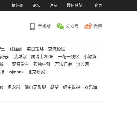
）
藏经阁
论坛
注册
微信登陆
登录
手机版
公众号
微博
若堂
藏经阁
每日策略
交流论坛
紫光a
艾琳歆
陶博士2006
一花一残忆
小鳄鱼
新一
聚贤堂主
孤独牛背
万法归宗
流沙河
江挺
wjmonk
北京炒家
R
杨永兴
佛山无影脚
胡斐
缠中说禅
欢乐海