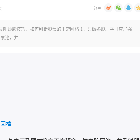
)
胡立阳炒股技巧：如何判断股票的正常回档 1、只做熟股。平时应加强
股票池，并…
常回档