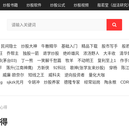
炒股书籍
炒股软件
炒股公式
炒股视频
般若堂（战法研究
民间隐士
炒股大神
牛散精华
基础入门
精品下载
股市写手
般
狂
乔帮主
独股一箭
退学炒股
绝岭雄风
浓汤野人
大丰收
清华
(茅台03)
丁一熊
一笑解千愁篇
牧羊
不动明王
复利至上1
作手
平
落升(江南神鹰)
方新侠
92科比
歌神(张学友来炒股)
穿杨
陈
威廉·欧奈尔
短线之王
威科夫
逆向投资者
量化大咖
ng
sjkzk光月
令胡冲
炒股养家
德隆专家
经常站岗
陶永根
CDR
与心得
得