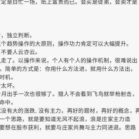
肯定是白忙一场，纸上富贵而已。会买是徒弟，会卖才是
考，独立判断。
这个趋势操作的大原则，操作功力肯定可以大幅提升。
，不要人云亦云。
以走了。以操作来说，个人有个人的操作机制，很难说出
。简单的方式是：你用什么方法进，就用什么方法出，
时机。
看太坏。
一个月出手一次也很够了。猎人不会看到飞鸟就举枪射击，
枪命中。
没有大的涨跌, 没有主力，再好的题材，再好的概念，
一个思路，就是要知道无风不起浪，浪是庄家主力造
要想在股市获利，就要与庄家共舞与主力同进退。思路