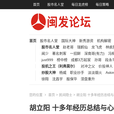
首页
股市名人堂
每日龙虎榜
每日策略
首页
股市名人堂
国际大神
新秀游资
机构解密
股市名人堂
赵老哥
瑞鹤仙
龙飞虎
林疯
闻少
著名刺客
一招鲜
深南哥(有力)
冯柳
just999
榜中榜
成都3万起家
孙哥
段永
投机之王（利弗莫尔）
对冲之父
价投神人
炒股大神
杨威
职业炒手
淡淡烟火
Aski
徐翔
沈昌宇
殷保华
涅盘重升
您的位置
首页
>
民间隐士
> 胡立阳 十多年经历总结
胡立阳 十多年经历总结与心