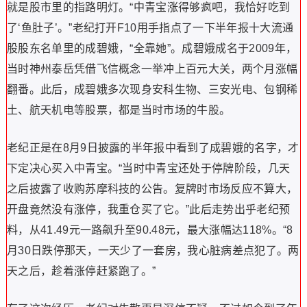
就是股市里的指路明灯。“中青宝涨得够疯吧，我恰好吃到
了‘鱼肚子’。”老纪打开F10用手指点了一下半年报十大流通
股股东名单里的成碧娥，“全靠她”。成碧娥成名于2009年，
当时神州泰岳凭借飞信概念一举冲上百元大关，两个月涨幅
翻番。此后，成碧娥多次现身安科生物、三安光电、包钢稀
土、航天机电等股票，都是当时市场的牛股。
老纪正是在8月9日披露的半年报中看到了成碧娥的名字，才
下定决心买入中青宝。“当时中青宝还处于停牌阶段，几天
之后披露了收购苏摩科技的公告。复牌时市场反应不算大，
开盘竟然没有涨停，我重仓买了它。”此后走势出乎老纪预
料，从41.49元一路飙升至90.48元，最大涨幅达118%。“8
月30日跌停那天，一天少了一套房，我心脏病差点犯了。两
天之后，趁着涨停赶紧跑了。”