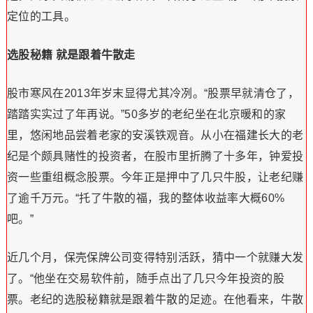
定位的工具。
选股秘籍 就是跟着牛散走
股市寒风在2013年岁末显得尤其冷冽。“股票早就清仓了，
踏踏实实过了年再说。”50多岁的老纪坐在北京暖和的家
里，悠闲地品尝着老家的安溪铁观音。从小在福建长大的老
纪是个颇具赌性的投资者，在股市里折腾了十多年，钟爱投
资一些重组概念股票。今年正是押中了几只牛股，让老纪赚
了逾千万元。“托了牛散的福，我的整体收益率大概60%
吧。”
近几个月，保壳保牌公司变得特别活跃，猜中一个就赚大发
了。“他坐在交易软件前，随手点出了几只今年投资的股
票。老纪的选股秘籍就是跟着牛散的足迹。在他看来，牛散