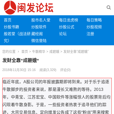
首页
股市名人堂
每日龙虎榜
每日策略
炒股书籍
炒股软件
炒股公式
炒股视频
般若堂（战法研
藏经阁
论坛
注册
究）
微信登陆
您的位置
首页
>
牛散精华
>
成碧娥
> 发财全靠”成碧娥”
发财全靠”成碧娥”
2018年11月30日 15:16
阅读
(3,329)
评论(0)
临近年底，A股公司的年报披露期即将到来。对于乐于追逐
牛散脚步的投资者来说，那是漫长又难熬的等待。2013
年，中青宝、江苏宏宝、中国软件等涨幅惊人的股票背后均
闪现着牛散身影。于是，一些投资者热衷于追寻他们的踪
迹，大宗交易信息、定向增发公告成了这些“粉丝”用来搜索