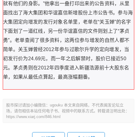
就有他们的身影。”他拿出一叠打印出来的公告资料，从里
面找出了海大集团和华谊嘉信新增股份上市公告书。参与海
大集团定向增发的发行对象名单里，老单在“关玉婵”的名字
下面划了一道红线，另一份华谊嘉信的文件则划上了“茅贞
勇”。老单查阅了很多资料，这两位参与增发的自然人都不
简单。关玉婵曾经2012年参与过歌尔升学的定向增发，当
初发行价为24.69元，而一年之后解禁时，股价已接近50
元。茅贞勇则在2012年四季度进入新疆浩源前十大股东名
单，如果从最低点算起，最高涨幅翻番。
股市探讨请加小编微信：ugouku 本文来自网络，不代表闽发论坛立
场，请勿相信本站任何电子书、视频中的联系方式。转载请注明出处：
https://www.xiarj.com/846.html