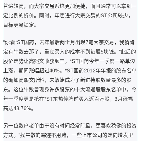
普遍较高，而大宗交易系统更加便捷，而且通常可以拿到一
定比例的折价。同时，年底进行大宗交易的ST公司较少，
目标更易锁定。
“你看*ST国药，去年最后两个月出现7笔大宗交易，我猜肯
定有牛散去那了，重仓买入的成本不到每股5块钱。”此后的
股价走势让高熙文收获颇丰，*ST国药今年一季度一路单边
上涨，期间涨幅超过40%。*ST国药2012年年报的股东名单
的确如高熙文所料，朱敏婕成为了新进持股数量最多的股
东。这位牛散曾现身许多股票的十大流通股股东名单中，今
年一季度更是抢在*ST东热停牌前买入近百万股，3月涨幅
高达48.76%。
另一位散户老单由于没有时间经常盯盘，更喜欢稳健的投资
方式。“找牛散的踪迹不用赌，一些上市公司的定向增发里