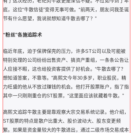
有了这次经历，老纪对牛散更是深信不疑。不过如今到了年
底，这位“牛散信徒”变得无事可做。“前两天，朋友问我圣诞
节有什么愿望，我说就想知道牛散去哪了？”
“粉丝”各施追踪术
临近年底，迫于保牌保壳的压力，许多ST公司以及可能被
特别处理的公司纷纷出售资产、搞资产重组，一条条公告让
人应接不暇，这也给投资客提供了好机会。“牛散去哪了？
想知道答案，不靠等。”高熙文今年30多岁，职业股民，精
力旺盛的他从不放过赚钱的机会。他打开股票账户，指了指
其中一只刚刚重仓的ST股票，“这里面应该就藏着牛散。”
高熙文追踪牛散主要是靠观察大宗交易系统记录。他介绍，
ST股票的特点是散户比重大、股价波动大、股东变更频
繁。如果是资金量较大的牛散进出，通过二级市场交易成本