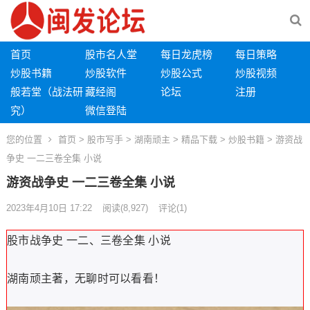
首页
股市名人堂
每日龙虎榜
每日策略
炒股书籍
炒股软件
炒股公式
炒股视频
般若堂（战法研
藏经阁
论坛
注册
究）
微信登陆
您的位置
首页
>
股市写手
>
湖南顽主
>
精品下载
>
炒股书籍
> 游资战
争史 一二三卷全集 小说
游资战争史 一二三卷全集 小说
2023年4月10日 17:22
阅读
(8,927)
评论(1)
股市战争史 一二、三卷全集 小说
湖南顽主著，无聊时可以看看！