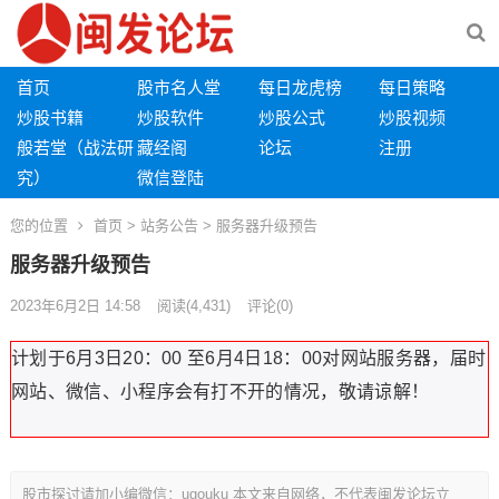
首页
股市名人堂
每日龙虎榜
每日策略
炒股书籍
炒股软件
炒股公式
炒股视频
般若堂（战法研
藏经阁
论坛
注册
究）
微信登陆
您的位置
首页
>
站务公告
> 服务器升级预告
服务器升级预告
2023年6月2日 14:58
阅读
(4,431)
评论(0)
计划于6月3日20：00 至6月4日18：00对网站服务器，届时
网站、微信、小程序会有打不开的情况，敬请谅解！
股市探讨请加小编微信：ugouku 本文来自网络，不代表闽发论坛立