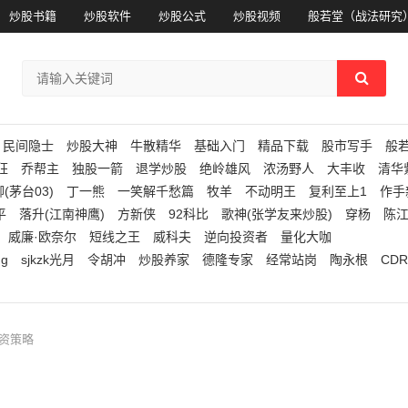
炒股书籍
炒股软件
炒股公式
炒股视频
般若堂（战法研究
民间隐士
炒股大神
牛散精华
基础入门
精品下载
股市写手
般
狂
乔帮主
独股一箭
退学炒股
绝岭雄风
浓汤野人
大丰收
清华
(茅台03)
丁一熊
一笑解千愁篇
牧羊
不动明王
复利至上1
作手
平
落升(江南神鹰)
方新侠
92科比
歌神(张学友来炒股)
穿杨
陈
威廉·欧奈尔
短线之王
威科夫
逆向投资者
量化大咖
ng
sjkzk光月
令胡冲
炒股养家
德隆专家
经常站岗
陶永根
CDR
投资策略