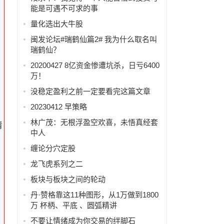
能是可遇不可求的事
量化选出大牛股
闽发论坛#瑞鹤仙篇2# 我为什么取名叫
瑞鹤仙？
20200427 8亿资金惨遭坑杀，日亏6400
万！
没稳定盈利之前一定要看完这篇文章
20230412 早策略
林广茂：无根浮盈空欢喜，未悟真经套
情
中人
缠论分穴定股
龙飞虎系列之二
板块与板块之间的轮动
丹·赞格靠这11种图形，从1万做到1800
万 杯柄、平底 、圆弧精讲
，
不要让情绪成为你交易的绊脚石