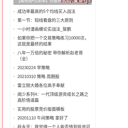
【藏经阁•交割单】炒股养家第六届 第七
做
届职业炒手杯
成功率最高的5个均线买入战法
第一节：短线看盘的三大原则
一小时漫画缠论实战法_管鹏
如果你把一个交易策略练习10000次，
这就是最终的结果
八年一万倍的秘密 带你解析赵老哥
（全）
20230224 早策略
20210310 策略 周期股
雷立刚大婚各位高手奉献
闻少系列4：一代顶级游资成长之路之
，
高阶悟道篇
实用的股票竞价版面模板
20201110 午间策略 拿好了
。
段永平：我觉得一个人能否悟到投资可