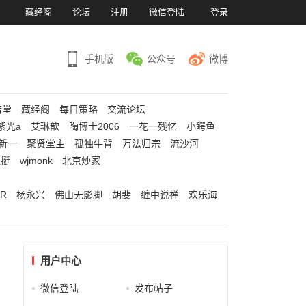
）
藏经阁
论坛
注册
微信登陆
登录
手机版
公众号
微博
若堂
藏经阁
每日策略
交流论坛
紫光a
艾琳歆
陶博士2006
一花一残忆
小鳄鱼
新一
聚贤堂主
孤独牛背
万法归宗
流沙河
江挺
wjmonk
北京炒家
R
杨永兴
佛山无影脚
胡斐
缠中说禅
欢乐海
用户中心
微信登陆
发布帖子