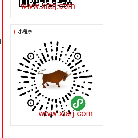
小程序
调
力