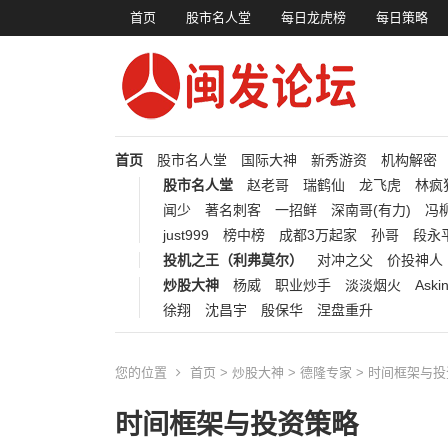
首页
股市名人堂
每日龙虎榜
每日策略
首页
股市名人堂
国际大神
新秀游资
机构解密
股市名人堂
赵老哥
瑞鹤仙
龙飞虎
林疯
闻少
著名刺客
一招鲜
深南哥(有力)
冯柳
just999
榜中榜
成都3万起家
孙哥
段永
投机之王（利弗莫尔）
对冲之父
价投神人
炒股大神
杨威
职业炒手
淡淡烟火
Aski
徐翔
沈昌宇
殷保华
涅盘重升
您的位置
首页
>
炒股大神
>
德隆专家
> 时间框架与
时间框架与投资策略