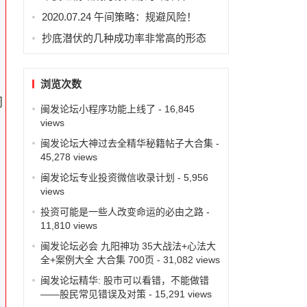
就
2020.07.24 午间策略：规避风险！
抄底潜伏的几种成功率非常高的形态
浏览次数
周
闽发论坛小程序功能上线了
- 16,845
views
闽发论坛大神过去全精华秘籍帖子大合集
-
45,278 views
闽发论坛专业投资微信收录计划
- 5,956
的
views
投资可能是一些人改变命运的必由之路
-
11,810 views
位
闽发论坛必会 九阳神功 35大战法+心法大
全+案例大全 大合集 700页
- 31,082 views
闽发论坛精华: 股市可以看错，不能做错
——股民常见错误及对策
- 15,291 views