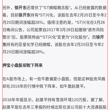
另外，
徐开东
还埋伏了“ST摘帽概念股”。从已经披露的数据
看，目前
徐开东
持有*ST兴化，该股在去年2月20日至今年2
月20日期间涨幅超26%。值得注意的是，*ST兴化在3月26
日晚间公告，公司股票自2017年3月28日起撤销“退市风险
警示”后，股票简称由“*ST兴化”变更为“兴化股份”。而
徐开
东
持有的亚星化学已经摘帽，该股在去年2月20日至今年2
月20日期间涨幅超28%。
押宝小盘股却败下阵来
在A股市场上，有一些牛散偏爱小盘股，但是这种投资风格
却在2016年的行情中败下阵来，如牛散赵建平。
2016年年报显示，赵建平持有雪浪环境120万股，据了解，
赵建平是在去年三季报的时候出现在该公司前十大流通股股