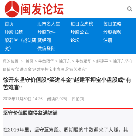
首页
股市名人堂
每日龙虎榜
每日策略
炒股书籍
炒股软件
炒股公式
炒股视频
般若堂（战法研
藏经阁
论坛
注册
究）
微信登陆
您的位置
首页
>
牛散精华
>
徐开东
>
牛散精华
>
赵建平
> 徐开东坚守
价值股“笑进斗金”赵建平押宝小盘股或“有苦难言”
徐开东坚守价值股“笑进斗金”赵建平押宝小盘股或“有
苦难言”
2018年11月30日 14:26
阅读
(2,925)
评论(0)
坚守价值股赚得盆满钵满
在2016年里，坚守蓝筹股、周期股的牛散迎来了大赚，其