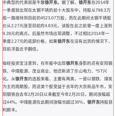
中典型的代表就是牛散
徐开东
。据了解，
徐开东
在2014年
一季度就出现在太钢不锈的前十大股东中，持股从798.3万
股一路增持到目前的4523.07万股，而在此期间太钢不锈股
价从2.27元涨至目前的4.83元，该股在此之前曾一度上涨到
9.28元的高点。后虽然市场出现调整，不过相比2014年一
季度2.27元的底部价格，如果
徐开东
在没有出货的情况下，
目前浮盈近乎翻倍。
每经投资宝注意到，在年报中出现
徐开东
身影的还有安阳钢
铁、中煤能源、茂业商业，他还新进了乐山电力、*ST兴
化。从
徐开东
的选股来看，主要有两类，一是以钢铁、煤炭
为主的周期股，而这类个股受益于去年的大宗商品牛市，安
阳钢铁自去年2月20日以来截至今年2月20日，期间涨幅超
过44%。中煤能源在此期间涨幅也超过30%，
徐开东
持股获
利颇丰。