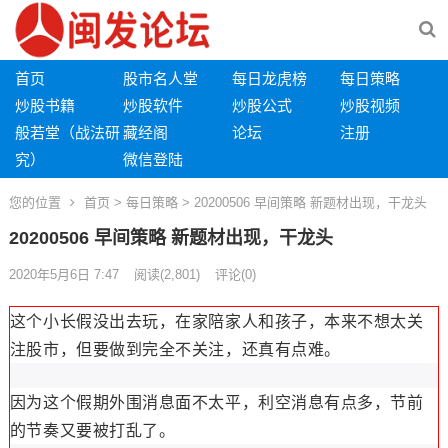
首页
股市名人堂
每日龙虎榜
每日策略
炒股书籍
炒股软件
炒股公式
炒股视频
般若堂（战法研
藏经阁
论坛
注册
究）
微信登陆
您的位置
首页
>
每日策略
> 20200506 早间策略 新题材出现，干龙头
20200506 早间策略 新题材出现，干龙头
2020年5月6日 7:47
阅读
(2,801)
评论(0)
这个小长假没出去玩，在家陪家人和孩子，本来不想太关
注股市，但要做到完全不关注，还真有点难。
因为这个假期外围消息面不太平，利空消息有点多，节前
的节奏又要被打乱了。