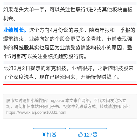
如果龙头大单一字，可以关注世联行1进2或其他板块首板
机会。
业绩增长。
这个方向4月份说的最多，随着年报和一季报的
爆雷结束，业绩向好的个股会更受资金青睐，节前表现强
势的
科技股
其实也是因为业绩受疫情影响较小的原因，
整
个5月都可以关注业绩类
趋势股行情。
比如3月2日提示的雅克科技，业绩很好，之后随
科技股来
了个深度洗盘
，现在已经涨回来，开始慢慢赚钱了。
股市探讨请加小编微信：ugouku 本文来自网络，不代表闽发论坛立
场，请勿相信本站任何电子书、视频中的联系方式。转载请注明出处：
https://www.xiarj.com/10831.html
打赏
127
赞