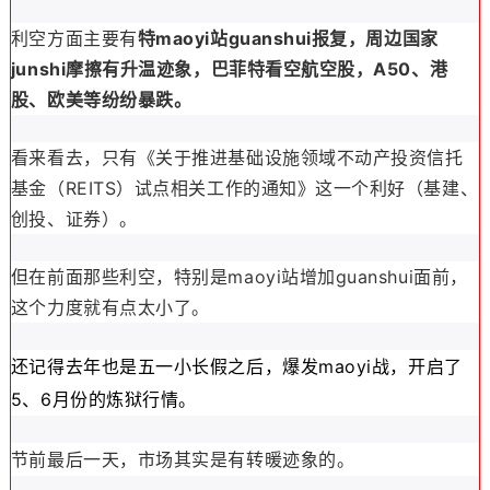
利空方面主要有
特maoyi站guanshui报复，周边国家
junshi摩擦有升温迹象，巴菲特看空航空股，A50、港
股、欧美等纷纷暴跌。
看来看去，只有《关于推进基础设施领域不动产投资信托
基金（REITS）试点相关工作的通知》这一个利好（基建、
创投、证券）。
但在前面那些利空，特别是maoyi站增加guanshui面前，
这个力度就有点太小了。
还记得去年也
是五一小长假
之后，爆发
maoyi
战，
开
启了
5、6月份的炼狱
行情。
节前最后一天，市场其实是有转暖迹象的。