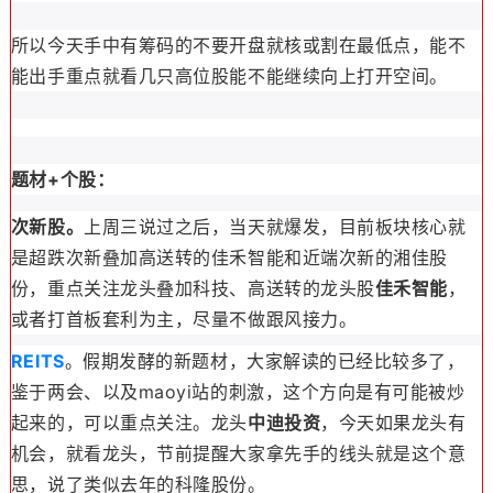
所以今天手中有筹码的不要开盘就核或割在最低点，能不
能出手重点就看几只高位股能不能继续向上打开空间。
题材+个股：
次新股。
上周三说过之后，当天就爆发，目前板块核心就
是超跌次新叠加高送转的佳禾智能和近端次新的湘佳股
份，重点关注龙头叠加科技、高送转的龙头股
佳禾智能
，
或者打首板套利为主，尽量不做跟风接力。
REITS
。假期发酵的新题材，大家解读的已经比较多了，
鉴于两会、以及maoyi站的刺激，这个方向是有可能被炒
起来的，可以重点关注。龙头
中迪投资
，今天如果龙头有
机会，就看龙头，节前提醒大家拿先手的线头就是这个意
思，说了类似去年的科隆股份。