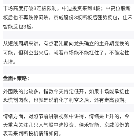
市场高度打破3连板限制，中迪投资来到4板；中高位股断
板后也不再跌停闷杀，京威股份3板断板后强势反包，佳禾
智能反包3板。
从短线周期来讲，有点混沌期向龙头确立的主升期变换的
可能，但利空出来后，就看市场能不能扛住了，不确定性
大增。
盘面+策略：
外围跌的比较多，指数今天肯定低开，如果市场能承接住
恐慌割肉盘，也就是说消化了利空之后，还有走高预期。
情绪方面，对照节前讲解视频中讲得，情绪是上升的，今
天重点关注几只人气股中迪投资、佳禾智能、京威股份的
表现来判断投机情绪如何。