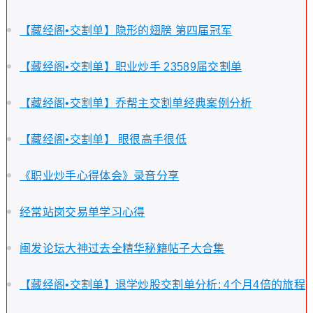
【藏经阁•交割单】隐形的翅膀 第四届冠军
【藏经阁•交割单】职业炒手 23589届交割单
【藏经阁•交割单】乔帮主交割单经典案例分析
【藏经阁•交割单】 眼很高手很低
《职业炒手心得体会》录音分享
经常站岗交易单学习心得
闽发论坛大神过去全精华秘籍帖子大合集
【藏经阁•交割单】退学炒股交割单分析: 4个月4倍的旅程