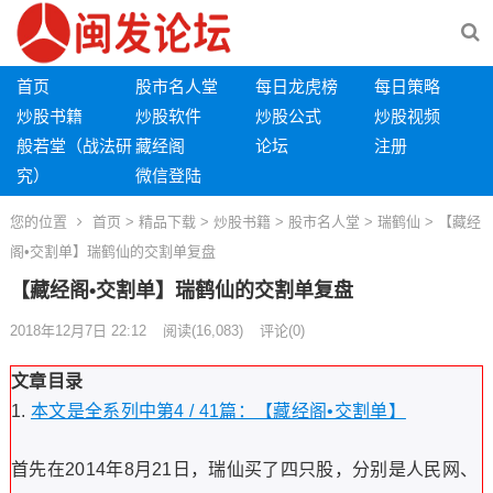
首页
股市名人堂
每日龙虎榜
每日策略
炒股书籍
炒股软件
炒股公式
炒股视频
般若堂（战法研
藏经阁
论坛
注册
究）
微信登陆
您的位置
首页
>
精品下载
>
炒股书籍
>
股市名人堂
>
瑞鹤仙
> 【藏经
阁•交割单】瑞鹤仙的交割单复盘
【藏经阁•交割单】瑞鹤仙的交割单复盘
2018年12月7日 22:12
阅读
(16,083)
评论(0)
文章目录
本文是全系列中第4 / 41篇：【藏经阁•交割单】
首先在2014年8月21日，瑞仙买了四只股，分别是人民网、