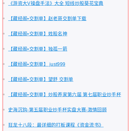
《游资大V操盘手法》大全 短线炒股葵花宝典
【藏经阁•交割单】赵老哥交割单下载
【藏经阁•交割单】姓股名神
【藏经阁•交割单】独孤一箭
【藏经阁•交割单】 just999
【藏经阁•交割单】望舒 交割单
【藏经阁•交割单】炒股养家第六届 第七届职业炒手杯
史海沉钩-第五届职业炒手杯实盘大赛-激情回顾
狂龙十八段：最详细的打板课程《资金流书》