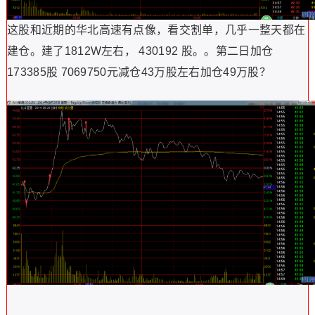
这股和近期的华北高速有点像，看交割单，几乎一整天都在
建仓。建了1812W左右， 430192 股。。第二日加仓
173385股 7069750元减仓43万股左右加仓49万股？