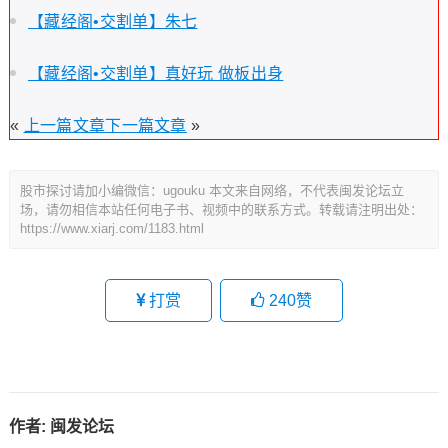
【藏经阁•交割单】朱七
【藏经阁•交割单】真好玩 做板出身
«
上一篇文章
下一篇文章
»
股市探讨请加小编微信：ugouku 本文来自网络，不代表闽发论坛立
场，请勿相信本站任何电子书、视频中的联系方式。转载请注明出处：
https://www.xiarj.com/1183.html
打赏
240
赞
作者:
闽发论坛