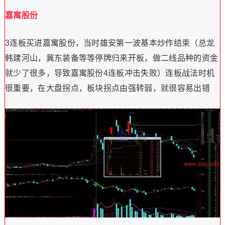
嘉寓股份
3连板买进嘉寓股份，当时雄安第一波基本炒作结束（总龙
韩建河山，冀东装备等等停牌归来开板，做二线品种的资金
就少了很多，导致嘉寓股份4连板冲击失败）连板战法时机
很重要，在大盘拐点，板块拐点由强转弱，就很容易出错