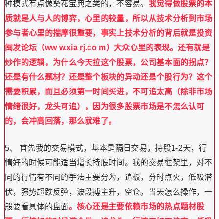
种模式有点像葵花宝典之类的，不容易。
我觉得做股票的本
质就是人与人的博弈，心里的较量，所以从技术分析到市场
参与者心里的揣摩很重要，事实上技术分析的背后就是投资
闽发论坛（ww w.xia rj.co m）大众心里的表现。还有就是
炒作的逻辑，为什么今天拉这个股票，公司基本面的拐点？
还是有什么题材？还是整个板块的异动还是个股行为？这个
需要积累，而且必须第一时间买进，不可追太高（除非市场
情绪很好，龙头可追），因为很多股票市场是不怎么认可
的，会冲高回落，那么就难了。
5、 首先我的交易模式，基本是隔日交易，持股1-2天，行
情好的时候可能适当增长持股时间。我的交易框架里，对不
同的行情有不同的手法主要分为，追板，分时点火，低吸潜
伏，强势超跌反弹，波段搏主升，空仓。当天怎么操作，一
般要看具体的盘面
。核心还是主要依赖市场的热点题材股