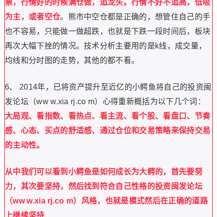
票，行情好的时候满仓做，追龙头。行情不好不追高，低吸
为主，或者空仓
。熊市中空仓都是正确的，想管住自己的手
也不容易，只能做一做超跌，也就是下跌一段时间后，板块
再次大幅下挫的情况。技术分析主要用的是k线，成交量，
均线和分时图的走势，其他的都不看。
6、 2014年，已将资产提升至近亿的小鳄鱼将自己的投资闽
发论坛（ww w.xia rj.co m）心得重新概括为以下几个词：
大局观、看指数、看热点、看主流、看个股、看盘口、节奏
感、心态、买点的舒适感、通过仓位和交易策略来保持交易
的主动性。
从中我们可以看到小鳄鱼是如何成长为大鳄的，首先要努
力，其次要坚持，然后找到符合自己性格的投资闽发论坛
（ww w.xia rj.co m）风格，也就是模式然后在正确的道路
上继续坚持