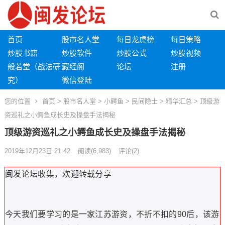
首页
股市名人堂
每日龙虎榜
每日策略
炒股书籍
炒股软件
炒股公式
炒股视频
般若堂（战法研
藏经阁
论坛
注册
究）
微信登陆
您的位置
首页
>
股市名人堂
>
小鳄鱼
>
民间隐士
>
精华汇总
> 顶级游
资巡礼之小鳄鱼成长史及操盘手法揭秘
顶级游资巡礼之小鳄鱼成长史及操盘手法揭秘
2019年12月23日 21:42
阅读
(6,983)
评论(2)
闽发论坛收集，欢迎转载分享
今天我们要学习的是一家江苏游资，不折不扣的90后，该游