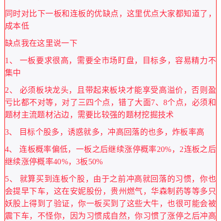
同时对比下一板和连板的优缺点，这里优点大家都知道了，
成本低
缺点我在这里说一下
1、 一板要求很高，需要全市场盯盘，目标多，容易精力不
集中
2、 必须板块龙头，且带起来板块才能享受高溢价，否则盈
亏比都不对等，对了三四个点，错了大面7、8个点，必须和
题材主流题材沾边，需要比较强的题材挖掘技术
3、 目标个股多，诱惑就多，冲高回落的也多，炸板率高
4、 连板概率偏低，一板之后继续涨停概率20%，2连板之后
继续涨停概率40%，3板50%
5、 就算买到连板个股，由于之前冲高就回落的习惯，你也
会提早下车，这在安妮股份，贵州燃气，华森制药等等多只
妖股上得到了验证，你一板买到了这些大牛，也很可能会被
震下车，不怪你，因为习惯成自然，你习惯了涨停之后冲高