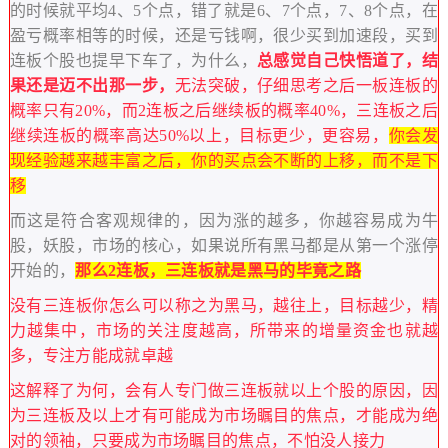
的时候就平均4、5个点，错了就是6、7个点，7、8个点，在
盈亏概率相等的时候，还是亏钱啊，很少买到加速段，买到
连板个股也提早下车了，为什么，
总感觉自己快悟道了，结
果还是迈不出那一步，
无法突破，仔细思考之后一板连板的
概率只有20%，而2连板之后继续板的概率40%，三连板之后
继续连板的概率高达50%以上，目标更少，更容易，
你会发
现经验越来越丰富之后，你的买点会不断的上移，而不是下
移
而这是符合客观规律的，因为涨的越多，你越容易成为牛
股，妖股，市场的核心，如果说所有黑马都是从第一个涨停
开始的，
那么2连板，三连板就是黑马的毕竟之路
没有三连板你怎么可以称之为黑马，越往上，目标越少，精
力越集中，市场的关注度越高，所带来的增量资金也就越
多，专注方能成就卓越
这解释了为何，会有人专门做三连板就以上个股的原因，因
为三连板及以上才有可能成为市场瞩目的焦点，才能成为绝
对的领袖，只要成为市场瞩目的焦点，不怕没人接力