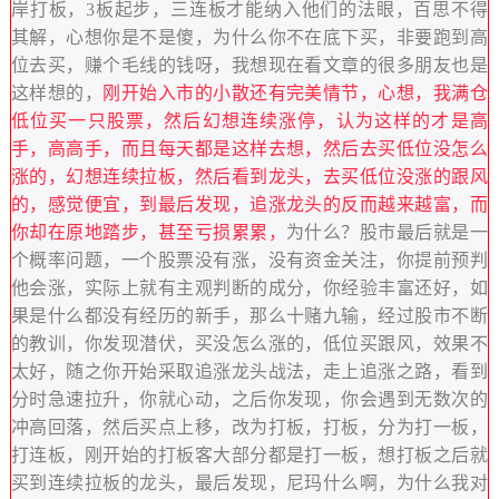
岸打板，3板起步，三连板才能纳入他们的法眼，百思不得
其解，心想你是不是傻，为什么你不在底下买，非要跑到高
位去买，赚个毛线的钱呀，我想现在看文章的很多朋友也是
这样想的，
刚开始入市的小散还有完美情节，心想，我满仓
低位买一只股票，然后幻想连续涨停，认为这样的才是高
手，高高手
，而且每天都是这样去想，然后去买低位没怎么
涨的，幻想连续拉板，然后看到龙头，去买低位没涨的跟风
的，感觉便宜，到最后发现，追涨龙头的反而越来越富，而
你却在原地踏步，甚至亏损累累，
为什么？股市最后就是一
个概率问题，一个股票没有涨，没有资金关注，你提前预判
他会涨，实际上就有主观判断的成分，你经验丰富还好，如
果是什么都没有经历的新手，那么十赌九输，经过股市不断
的教训，你发现潜伏，买没怎么涨的，低位买跟风，效果不
太好，随之你开始采取追涨龙头战法，走上追涨之路，看到
分时急速拉升，你就心动，之后你发现，你会遇到无数次的
冲高回落，然后买点上移，改为打板，打板，分为打一板，
打连板，刚开始的打板客大部分都是打一板，想打板之后就
买到连续拉板的龙头，最后发现，尼玛什么啊，为什么我对