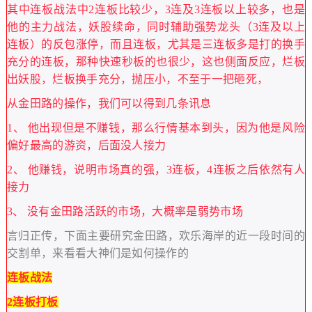
其中连板战法中2连板比较少，3连及3连板以上较多，也是
他的主力战法，妖股续命，同时辅助强势龙头（3连及以上
连板）的反包涨停，而且连板，尤其是三连板多是打的换手
充分的连板，那种快速秒板的也很少，这也侧面反应，烂板
出妖股，烂板换手充分，抛压小，不至于一把砸死，
从金田路的操作，我们可以得到几条讯息
1、 他出现但是不赚钱，那么行情基本到头，因为他是风险
偏好最高的游资，后面没人接力
2、 他赚钱，说明市场真的强，3连板，4连板之后依然有人
接力
3、 没有金田路活跃的市场，大概率是弱势市场
言归正传，下面主要研究金田路，欢乐海岸的近一段时间的
交割单，来看看大神们是如何操作的
连板战法
2连板打板