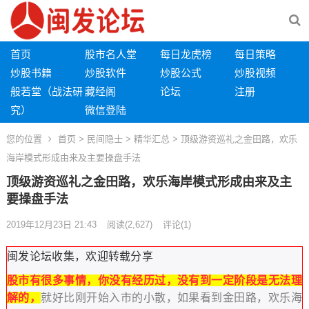
首页
股市名人堂
每日龙虎榜
每日策略
炒股书籍
炒股软件
炒股公式
炒股视频
般若堂（战法研
藏经阁
论坛
注册
究）
微信登陆
您的位置
首页
>
民间隐士
>
精华汇总
> 顶级游资巡礼之金田路，欢乐
海岸模式形成由来及主要操盘手法
顶级游资巡礼之金田路，欢乐海岸模式形成由来及主
要操盘手法
2019年12月23日 21:43
阅读
(2,627)
评论(1)
闽发论坛收集，欢迎转载分享
股市有很多事情，你没有经历过，没有到一定阶段是无法理
解的，
就好比刚开始入市的小散，如果看到金田路，欢乐海