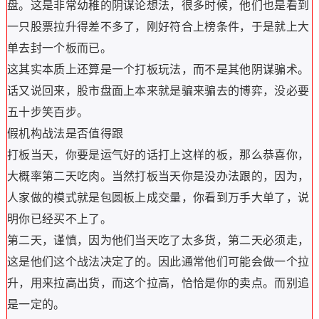
盘。这是非常幼稚的阴谋论想法，很多时候，他们也是看到
一只股票拉升得差不多了，刚好符合上榜条件，于是就上大
单去封一个板而已。
这其实本质上还算是一个打板玩法，而不是其他阴谋骗术。
话又说回来，股市盘面上本来就是骗来骗去的博弈，没必要
五十步笑百步。
假机构战法是否值得跟
打板当天，你要是运气好的话打上这样的板，那么恭喜你，
大概率第二天吃肉。当然打板当天你是没办法跟的，因为，
人家做的模式就是包圆板上成交量，你看到万手大单了，说
明你已经买不上了。
第二天，谨慎，因为他们当天吃了太多货，第二天必须走，
这是他们这个战法决定了的。因此通常他们可能会做一个拉
升，用来拉高出货，而这个拉高，恰恰是你的卖点。而别追
是一定的。