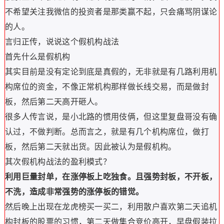
不希望关注我微信的投资者是那类赢不起，只会痛骂阴谋论
的人。
言归正传，说说这个假机构战法
首先什么是假机构
其实目前是没有定论到底是真假的，无非就是有几路利用机
构席位的资金，不像正常机构那样做长线交易，而是做封
板，然后第二天高开砸人。
很多人传言说，是小北路的惯用伎俩，但这里复盘哥没有确
认过，不做判断。总而言之，就是有几个机构席位，做打
板，然后第二天就出货。因此被认为是假机构。
其次假机构战法的盈利模式？
利用巨量封单，在涨停板上吃独食。且强势封板，不开板，
不洗，造成非常强势的涨停板的错觉。
然后晚上出现在龙虎榜买一买二，利用散户喜欢第二天追机
构封板的股票的习惯，第二天做集合竞价高开，早盘假装拉