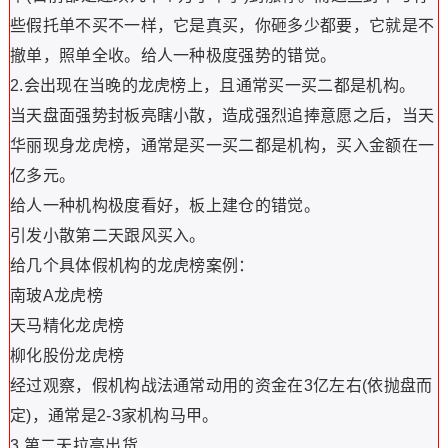
些假托单不买不一样，它是真买，你砸多少都要，它就是不
撤单，照单全收。给人一种极度强势的错觉。
2.会出现在当晚的龙虎榜上，且通常买一买二都是机构。
当天盘面强势封板亮瞎小散，造成强烈追捧意愿之后，当天
华丽现身龙虎榜，通常是买一买二都是机构，买入金额在一
亿多元。
给人一种机构极度看好，板上建仓的错觉。
引发小散第二天跟风买入。
给几个具体假机构的龙虎榜案例：
南玻A龙虎榜
天马精化龙虎榜
柳化股份龙虎榜
经过观察，假机构战法通常动用的资金在3亿左右(依抛盘而
定)，通常是2-3家机构马甲。
3.第二天拉高出货