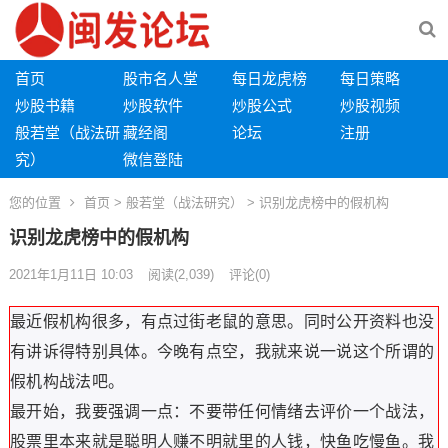
首页
股市名人堂
每日龙虎榜
每日策略
炒股书籍
炒股软件
炒股公式
炒股视频
般若堂（战法研
藏经阁
论坛
注册
究）
微信登陆
您的位置
首页
>
般若堂（战法研究）
> 识别龙虎榜中的假机构
识别龙虎榜中的假机构
2021年1月11日 10:03
阅读
(2,039)
评论(0)
最近假机构很多，有点过街老鼠的意思。同时公开资料也没
有讲诉得特别具体。今晚有点空，我就来说一说这个所谓的
假机构战法吧。
最开始，我要强调一点：不要带任何情绪去评价一个战法，
股票里本来就是聪明人赚不明就里的人钱，快鱼吃慢鱼。我