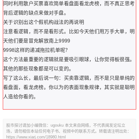
同时利用散户买票喜欢简单看盘面看龙虎榜，而不真正思考
背后逻辑的缺点来做对手盘。
关于识别出这个假机构战法的再说明
注意看逻辑，而不是看形式。比如今天他们用万手大单，明
天他们要是冒充解放南上9999
9998这样的递减拖拉机单呢？
这个方法最重要的逻辑就是要吸引眼球，让你觉得板很强。
其他的那些现象都是可以变的。
写了这么长，最后说一句：买卖靠逻辑，而不是只是单纯的
看盘面，看龙虎榜。你以为的表面现象规律，其实就是聪明
人造给你看的。
股市探讨请加小编微信：ugouku 本文来自网络，不代表闽发论坛立
场，请勿相信本站任何电子书、视频中的联系方式。转载请注明出处：
https://www.xiarj.com/18980.html