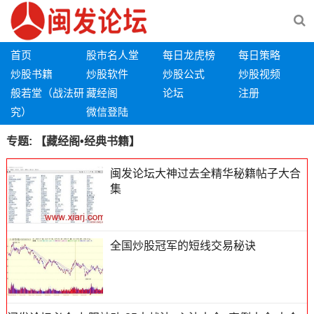
首页
股市名人堂
每日龙虎榜
每日策略
炒股书籍
炒股软件
炒股公式
炒股视频
般若堂（战法研
藏经阁
论坛
注册
究）
微信登陆
专题:
【藏经阁•经典书籍】
闽发论坛大神过去全精华秘籍帖子大合
集
全国炒股冠军的短线交易秘诀