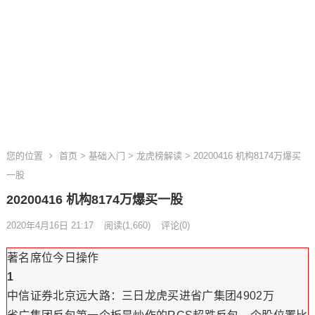
您的位置
首页
>
基础入门
>
龙虎榜解读
> 20200416 机构8174万爆买
一股
20200416 机构8174万爆买一股
2020年4月16日 21:17
阅读
(1,660)
评论(0)
著名席位今日操作
1
中信证券北京远大路：
三日龙虎买进省广集团4902万