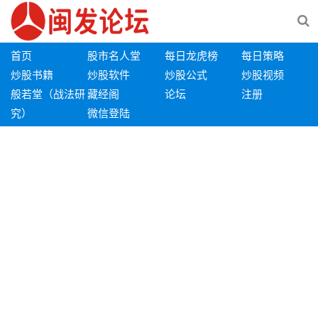
首页
股市名人堂
每日龙虎榜
每日策略
炒股书籍
炒股软件
炒股公式
炒股视频
般若堂（战法研
藏经阁
论坛
注册
究）
微信登陆