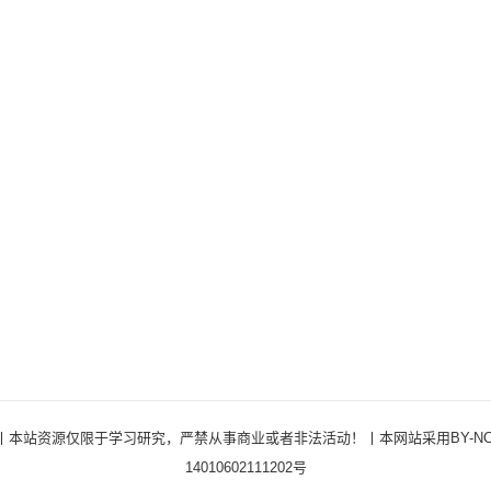
ights Reserved ·丨本站资源仅限于学习研究，严禁从事商业或者非法活动！丨本网站采用BY
14010602111202号