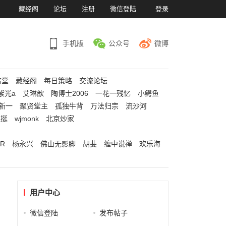
）
藏经阁
论坛
注册
微信登陆
登录
手机版
公众号
微博
若堂
藏经阁
每日策略
交流论坛
紫光a
艾琳歆
陶博士2006
一花一残忆
小鳄鱼
新一
聚贤堂主
孤独牛背
万法归宗
流沙河
江挺
wjmonk
北京炒家
R
杨永兴
佛山无影脚
胡斐
缠中说禅
欢乐海
用户中心
微信登陆
发布帖子