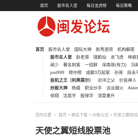
首页
股市名人堂
每日龙虎榜
每日策略
首页
股市名人堂
国际大神
新秀游资
机构解密
股市名人堂
赵老哥
瑞鹤仙
龙飞虎
林疯
闻少
著名刺客
一招鲜
深南哥(有力)
冯柳
just999
榜中榜
成都3万起家
孙哥
段永
投机之王（利弗莫尔）
对冲之父
价投神人
炒股大神
杨威
职业炒手
淡淡烟火
Aski
徐翔
沈昌宇
殷保华
涅盘重升
您的位置
首页
>
精品下载
>
炒股公式
> 天使之翼短
天使之翼短线股票池