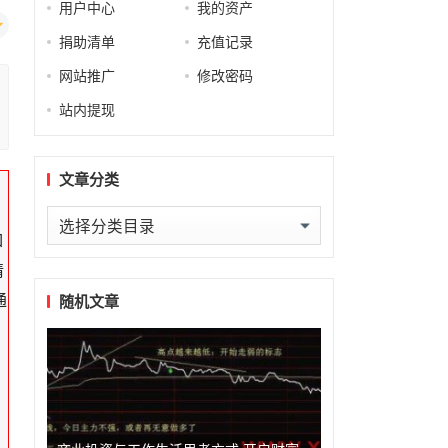
用户中心
我的资产
捐助清单
充值记录
网站推广
修改密码
站内提现
文章分类
文
如
章
请
分
通
类
随机文章