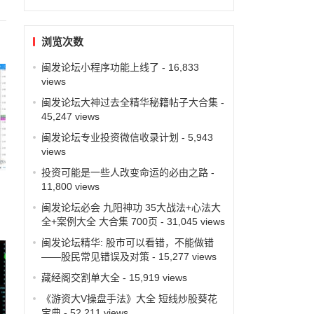
浏览次数
闽发论坛小程序功能上线了
- 16,833
views
闽发论坛大神过去全精华秘籍帖子大合集
-
45,247 views
闽发论坛专业投资微信收录计划
- 5,943
views
投资可能是一些人改变命运的必由之路
-
11,800 views
闽发论坛必会 九阳神功 35大战法+心法大
全+案例大全 大合集 700页
- 31,045 views
闽发论坛精华: 股市可以看错，不能做错
——股民常见错误及对策
- 15,277 views
藏经阁交割单大全
- 15,919 views
《游资大V操盘手法》大全 短线炒股葵花
宝典
- 52,211 views