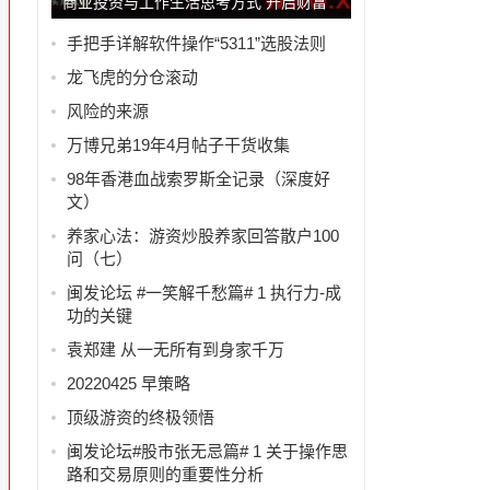
商业投资与工作生活思考方式 开启财富
人生
手把手详解软件操作“5311”选股法则
龙飞虎的分仓滚动
风险的来源
万博兄弟19年4月帖子干货收集
98年香港血战索罗斯全记录（深度好
文）
养家心法：游资炒股养家回答散户100
问（七）
闽发论坛 #一笑解千愁篇# 1 执行力-成
功的关键
袁郑建 从一无所有到身家千万
20220425 早策略
顶级游资的终极领悟
闽发论坛#股市张无忌篇# 1 关于操作思
路和交易原则的重要性分析