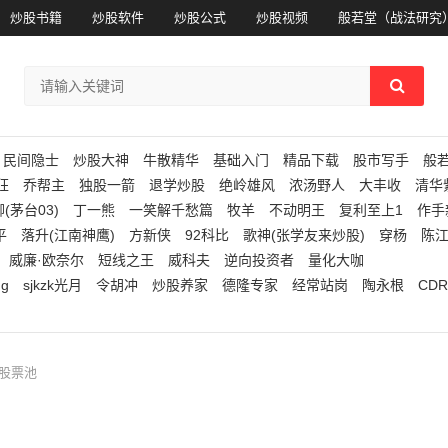
炒股书籍
炒股软件
炒股公式
炒股视频
般若堂（战法研究
民间隐士
炒股大神
牛散精华
基础入门
精品下载
股市写手
般
狂
乔帮主
独股一箭
退学炒股
绝岭雄风
浓汤野人
大丰收
清华
(茅台03)
丁一熊
一笑解千愁篇
牧羊
不动明王
复利至上1
作手
平
落升(江南神鹰)
方新侠
92科比
歌神(张学友来炒股)
穿杨
陈
威廉·欧奈尔
短线之王
威科夫
逆向投资者
量化大咖
ng
sjkzk光月
令胡冲
炒股养家
德隆专家
经常站岗
陶永根
CDR
线股票池