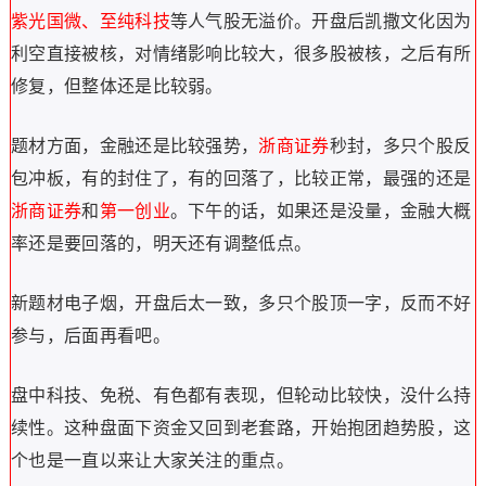
紫光国微、至纯科技
等人气股无溢价。开盘后凯撒文化因为
利空直接被核，对情绪影响比较大，很多股被核，之后有所
修复，但整体还是比较弱。
题材方面，金融还是比较强势，
浙商证券
秒封，
多只个股反
包冲板，
有的封住了，有的回落了，比较正常，最强的还是
浙商证券
和
第一创业
。下午的话，如果还是没量，金融大概
率还是要回落的，明天还有调整低点。
新题材电子烟，开盘后太一致，多只个股顶一字，反而不好
参与，后面再看吧。
盘中科技、免税、有色都有表现，但轮动比较快，没什么持
续性。这种盘面下资金又回到老套路，开始抱团趋势股，这
个也是一直以来让大家关注的重点。