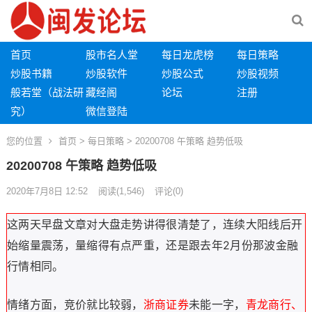
首页
股市名人堂
每日龙虎榜
每日策略
炒股书籍
炒股软件
炒股公式
炒股视频
般若堂（战法研
藏经阁
论坛
注册
究）
微信登陆
您的位置
首页
>
每日策略
> 20200708 午策略 趋势低吸
20200708 午策略 趋势低吸
2020年7月8日 12:52
阅读
(1,546)
评论(0)
这两天早盘文章对大盘走势讲得很清楚了，连续大阳线后开
始缩量震荡，量缩得有点严重，还是跟去年2月份那波金融
行情相同。
情绪方面，竞价就比较弱，
浙商证券
未能一字，
青龙商行、