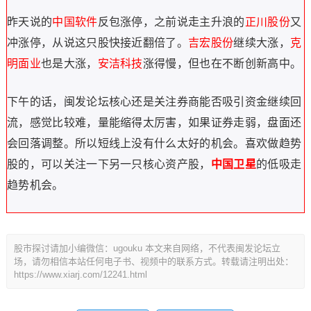
昨天说的
中国软件
反包涨停，之前说走主升浪的
正川股份
又
冲涨停，从说这只股快接近翻倍了。
吉宏股份
继续大涨，
克
明面业
也是大涨，
安洁科技
涨得慢，但也在不断创新高中。
下午的话，闽发论坛核心还是关注券商能否吸引资金继续回
流，感觉比较难，量能缩得太厉害，如果证券走弱，盘面还
会回落调整。所以短线上没有什么太好的机会。喜欢做趋势
股的，可以关注一下另一只核心资产股，
中国卫星
的低吸走
趋势机会。
股市探讨请加小编微信：ugouku 本文来自网络，不代表闽发论坛立
场，请勿相信本站任何电子书、视频中的联系方式。转载请注明出处：
https://www.xiarj.com/12241.html