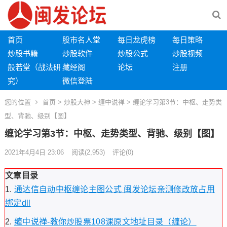
首页
股市名人堂
每日龙虎榜
每日策略
炒股书籍
炒股软件
炒股公式
炒股视频
般若堂（战法研
藏经阁
论坛
注册
究）
微信登陆
您的位置
首页
>
炒股大神
>
缠中说禅
> 缠论学习第3节：中枢、走势类
型、背驰、级别【图】
缠论学习第3节：中枢、走势类型、背驰、级别【图】
2021年4月4日 23:06
阅读
(2,953)
评论(0)
文章目录
通达信自动中枢缠论主图公式 闽发论坛亲测修改放占用
绑定dll
缠中说禅-教你炒股票108课原文地址目录（缠论）