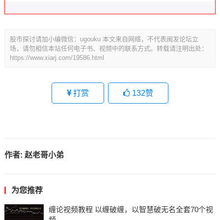
股市探讨请加小编微信：ugouku 本文来自网络，不代表闽发论坛立
场，请勿相信本站任何电子书、视频中的联系方式。转载请注明出处：
https://www.xiarj.com/19586.html
打赏
132
赞
作者:
赵老哥小弟
为您推荐
缠论视频教程 以缠破缠，以智慧破无名全套70个视
频