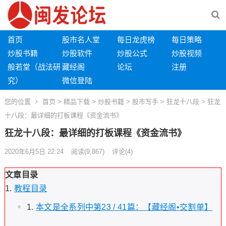
首页
股市名人堂
每日龙虎榜
每日策略
炒股书籍
炒股软件
炒股公式
炒股视频
般若堂（战法研
藏经阁
论坛
注册
究）
微信登陆
您的位置
首页
>
精品下载
>
炒股书籍
>
股市写手
>
狂龙十八段
> 狂龙
十八段：最详细的打板课程《资金流书》
狂龙十八段：最详细的打板课程《资金流书》
2020年6月5日 22:24
阅读
(9,867)
评论(4)
文章目录
教程目录
本文是全系列中第23 / 41篇：【藏经阁•交割单】