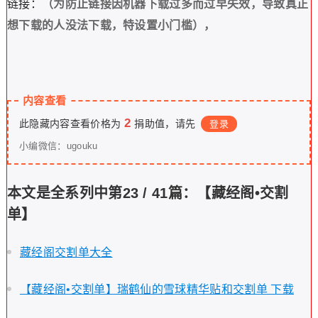
链接：
（为防止链接因机器下载过多而过早失效，导致真正
想下载的人没法下载，特设置小门槛），
内容查看
2
此隐藏内容查看价格为
捐助值，请先
登录
小编微信：ugouku
本文是全系列中第23 / 41篇：【藏经阁•交割
单】
藏经阁交割单大全
【藏经阁•交割单】瑞鹤仙的雪球精华贴和交割单 下载