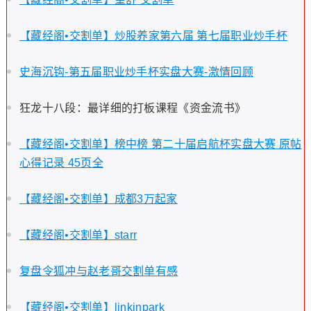
【藏经阁•交割单】炒股养家第六届 第七届职业炒手杯
史海沉钩-第五届职业炒手杯实盘大赛-激情回顾
狂龙十八段：最详细的打板课程《资金流书》
【藏经阁•交割单】榜中榜 第二十届启航杯实盘大赛 原帖
心得记录 45页全
【藏经阁•交割单】成都3万起家
【藏经阁•交割单】starr
复盘令狐冲与赵老哥交割单有感
【藏经阁•交割单】linkinpark