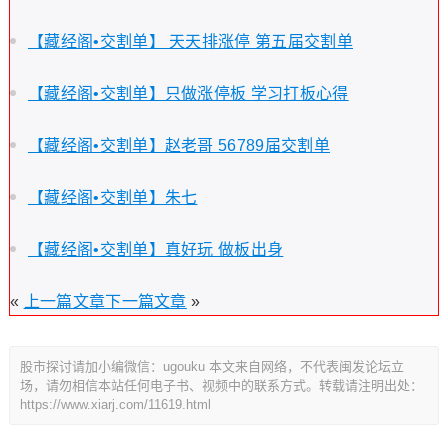
【藏经阁•交割单】 天天排涨停 第五届交割单
【藏经阁•交割单】只做涨停板 学习打板心得
【藏经阁•交割单】赵老哥 56789届交割单
【藏经阁•交割单】朱七
【藏经阁•交割单】真好玩 做板出身
«
上一篇文章
下一篇文章
»
股市探讨请加小编微信：ugouku 本文来自网络，不代表闽发论坛立
场，请勿相信本站任何电子书、视频中的联系方式。转载请注明出处：
https://www.xiarj.com/11619.html