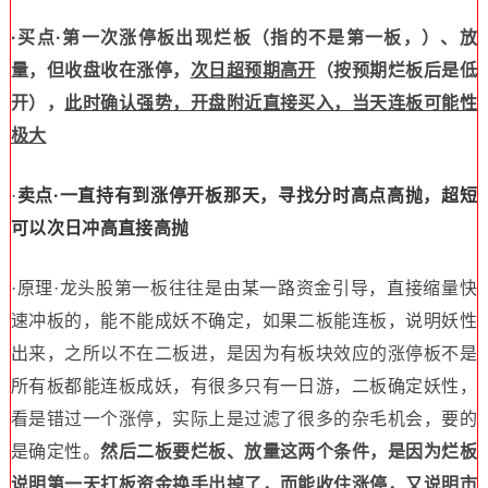
·买点·第一次涨停板出现烂板（指的不是第一板，）、放
量，但收盘收在涨停，
次日超预期高开
（按预期烂板后是低
开），
此时确认强势，开盘附近直接买入，当天连板可能性
极大
·
卖点·一直持有到涨停开板那天，寻找分时高点高抛，超短
可以次日冲高直接高抛
·原理·龙头股第一板往往是由某一路资金引导，直接缩量快
速冲板的，能不能成妖不确定，如果二板能连板，说明妖性
出来，之所以不在二板进，是因为有板块效应的涨停板不是
所有板都能连板成妖，有很多只有一日游，二板确定妖性，
看是错过一个涨停，实际上是过滤了很多的杂毛机会，要的
是确定性。
然后二板要烂板、放量这两个条件
，是因为烂板
说明第一天打板资金换手出掉了，而能收住涨停，又说明市