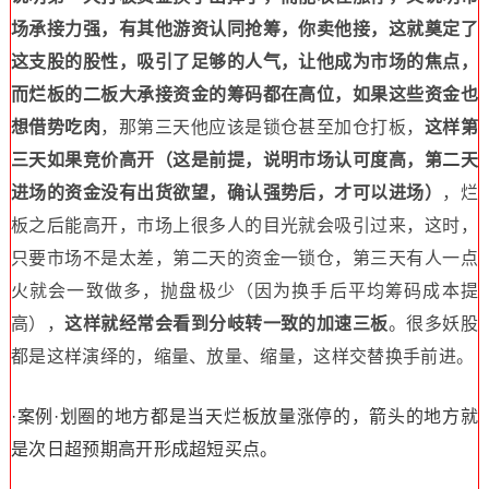
场承接力强，有其他游资认同抢筹，你卖他接，这就奠定了
这支股的股性，吸引了足够的人气，让他成为市场的焦点，
而烂板的二板大承接资金的筹码都在高位，如果这些资金也
想借势吃肉
，那第三天他应该是锁仓甚至加仓打板，
这样第
三天如果竞价高开（这是前提，说明市场认可度高，第二天
进场的资金没有出货欲望，确认强势后，才可以进场）
，烂
板之后能高开，市场上很多人的目光就会吸引过来，这时，
只要市场不是太差，第二天的资金一锁仓，第三天有人一点
火就会一致做多，抛盘极少（因为换手后平均筹码成本提
高），
这样就经常会看到分岐转一致的加速三板
。
很多妖股
都是这样演绎的，缩量、放量、缩量，这样交替换手前进。
·案例·划圈的地方都是当天烂板放量涨停的，箭头的地方就
是次日超预期高开形成超短买点。