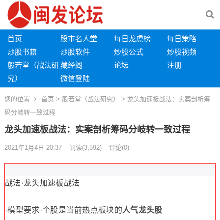
首页
股市名人堂
每日龙虎榜
每日策略
炒股书籍
炒股软件
炒股公式
炒股视频
般若堂（战法研
藏经阁
论坛
注册
究）
微信登陆
您的位置
首页
>
般若堂（战法研究）
> 龙头加速板战法：实案剖析筹
码分岐转一致过程
龙头加速板战法：实案剖析筹码分岐转一致过程
2021年1月4日 20:37
阅读
(3,592)
评论(0)
战法·龙头加速板战法
·模型要求·个股是当前热点板块的
人气龙头股