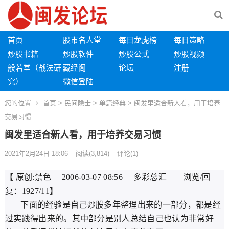
首页
股市名人堂
每日龙虎榜
每日策略
炒股书籍
炒股软件
炒股公式
炒股视频
般若堂（战法研
藏经阁
论坛
注册
究）
微信登陆
您的位置
首页
>
民间隐士
>
单篇经典
> 闽发里适合新人看，用于培养
交易习惯
闽发里适合新人看，用于培养交易习惯
2021年2月24日 18:06
阅读
(3,814)
评论(1)
【 原创:禁色 2006-03-07 08:56 多彩总汇 浏览/回
复：1927/11】
下面的经验是自己炒股多年整理出来的一部分，都是经
过实践得出来的。其中部分是别人总结自己也认为非常好