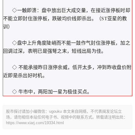
◇一触即溃：盘中放出巨大成交量，在接近涨停板时却
不能立即封住涨停板，跌破均价线即杀出。（ST亚星的教
训）
◇盘中上升角度陡峭而不能一鼓作气封住涨停板，加之
回调过深，表明已是强弩之末，短线出局为佳。
◇ 不能承接昨日涨停余威，低开太多，冲到昨收盘价附
近即是杀出好时机。
◇ 牛市中，两阳加一星为极佳买点。
股市探讨请加小编微信：ugouku 本文来自网络，不代表闽发论坛立
场，请勿相信本站任何电子书、视频中的联系方式。转载请注明出处：
https://www.xiarj.com/19334.html