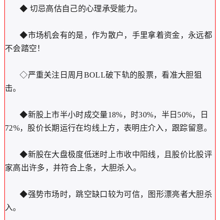
◆ 切忌高估自己的心理承受能力。
◆市场机会有的是，作为散户，手里拿着资金，永远都
不会踏空！
◇严重关注日周月BOLL破下轨的股票，看准大胆狙
击。
◆新股上市半小时成交量18%，时30%，半日50%，日
72%，股价长期运行在均线上方，表明庄介入，跟踪留意。
◆新股在大盘极度低迷时上市收中阳线，且股价比股评
家高出许多，并符合上条，大胆杀入。
◆强势市场时，跳空缺口较为可信，图形漂亮者大胆杀
入。