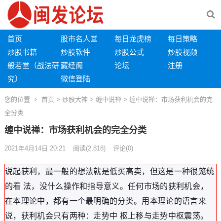
首页
股市名人堂
每日龙虎榜
每日策略
炒股书籍
炒股软件
炒股公式
炒股视频
般若堂（战法研
藏经阁
论坛
注册
究）
微信登陆
您的位置
首页
>
炒股大神
>
缠中说禅
> 缠中说禅：市场获利机会的完
全分类
缠中说禅：市场获利机会的完全分类
2021年4月14日 20:21
阅读
(2,818)
评论(0)
说起获利，最一般的想法就是低买高卖，但这是一种很笼统
的看 法，没什么操作和指导意义。任何市场的获利机会，
在本理论中，都有一个最明确的分类。用本理论的语言来
说，获利机会只有两种：走势中 枢上移与走势中枢震荡。