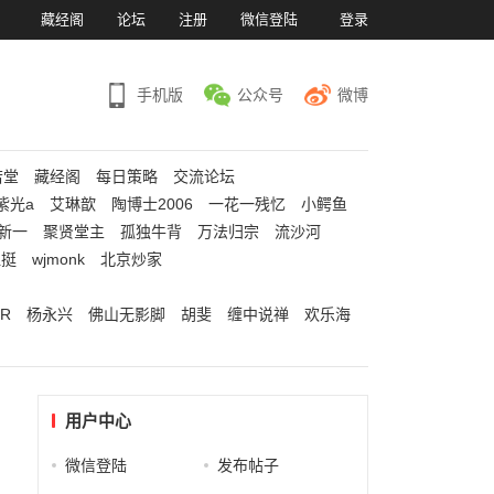
）
藏经阁
论坛
注册
微信登陆
登录
手机版
公众号
微博
若堂
藏经阁
每日策略
交流论坛
紫光a
艾琳歆
陶博士2006
一花一残忆
小鳄鱼
新一
聚贤堂主
孤独牛背
万法归宗
流沙河
江挺
wjmonk
北京炒家
R
杨永兴
佛山无影脚
胡斐
缠中说禅
欢乐海
用户中心
微信登陆
发布帖子