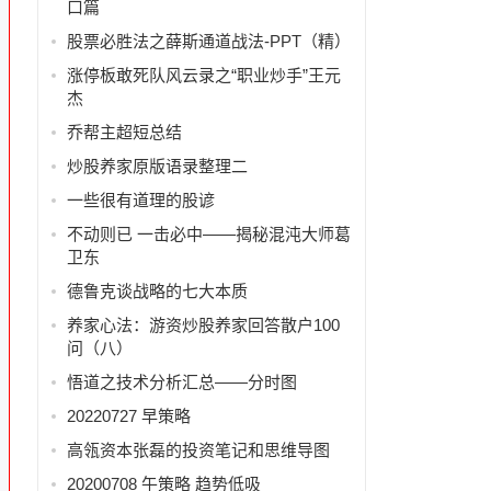
口篇
股票必胜法之薛斯通道战法-PPT（精）
涨停板敢死队风云录之“职业炒手”王元
杰
乔帮主超短总结
炒股养家原版语录整理二
一些很有道理的股谚
不动则已 一击必中——揭秘混沌大师葛
卫东
德鲁克谈战略的七大本质
养家心法：游资炒股养家回答散户100
问（八）
悟道之技术分析汇总——分时图
20220727 早策略
高瓴资本张磊的投资笔记和思维导图
20200708 午策略 趋势低吸