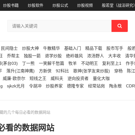
炒股书籍
炒股软件
炒股公式
炒股视频
般若堂（战法研究
民间隐士
炒股大神
牛散精华
基础入门
精品下载
股市写手
般
狂
乔帮主
独股一箭
退学炒股
绝岭雄风
浓汤野人
大丰收
清华
(茅台03)
丁一熊
一笑解千愁篇
牧羊
不动明王
复利至上1
作手
平
落升(江南神鹰)
方新侠
92科比
歌神(张学友来炒股)
穿杨
陈
威廉·欧奈尔
短线之王
威科夫
逆向投资者
量化大咖
ng
sjkzk光月
令胡冲
炒股养家
德隆专家
经常站岗
陶永根
CDR
收藏的几个每日必看的数据网站
必看的数据网站