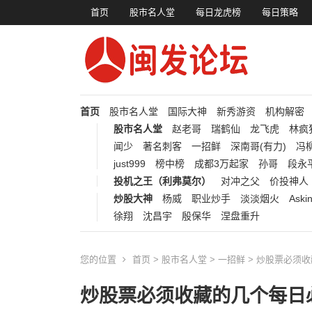
首页
股市名人堂
每日龙虎榜
每日策略
首页
股市名人堂
国际大神
新秀游资
机构解密
股市名人堂
赵老哥
瑞鹤仙
龙飞虎
林疯
闻少
著名刺客
一招鲜
深南哥(有力)
冯柳
just999
榜中榜
成都3万起家
孙哥
段永
投机之王（利弗莫尔）
对冲之父
价投神人
炒股大神
杨威
职业炒手
淡淡烟火
Aski
徐翔
沈昌宇
殷保华
涅盘重升
您的位置
首页
>
股市名人堂
>
一招鲜
> 炒股票必须
炒股票必须收藏的几个每日