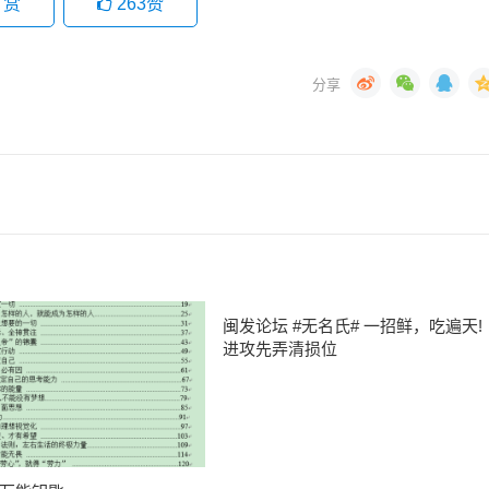
打赏
263
赞
闽发论坛 #无名氏# 一招鲜，吃遍天!
进攻先弄清损位