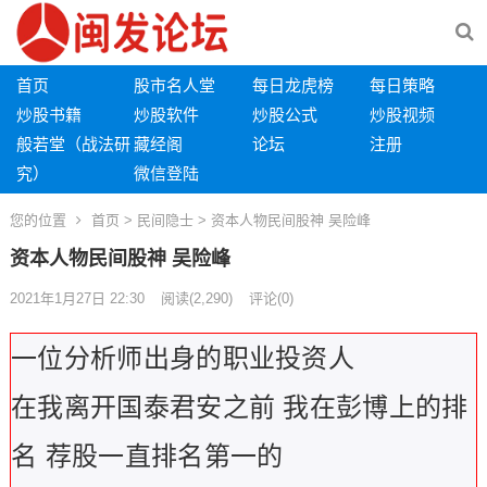
首页
股市名人堂
每日龙虎榜
每日策略
炒股书籍
炒股软件
炒股公式
炒股视频
般若堂（战法研
藏经阁
论坛
注册
究）
微信登陆
您的位置
首页
>
民间隐士
> 资本人物民间股神 吴险峰
资本人物民间股神 吴险峰
2021年1月27日 22:30
阅读
(2,290)
评论(0)
一位分析师出身的职业投资人
在我离开国泰君安之前 我在彭博上的排
名 荐股一直排名第一的