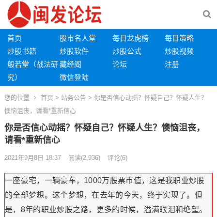
首页
股市名人堂
每日龙虎榜
每日策略
炒股书籍
炒股软件
炒股公式
炒股视频
般若堂（战法研
藏经阁
论坛
注册
究）
微信登陆
您的位置
首页
>
站务公告
> 你是否信心动摇？怀疑自己？怀疑人生？
懊恼沮丧，请看*重新信心
你是否信心动摇？怀疑自己？怀疑人生？懊恼沮丧，
请看*重新信心
2021年9月8日 18:37
阅读
(2,936)
评论(6)
一座豪宅，一辆豪车，1000万股票市值，这是我职业炒股
的全部梦想。这个梦想，在去年的今天，终于实现了。但
是，8年的职业炒股之路，更多的时候，溢满眼泪和绝望。