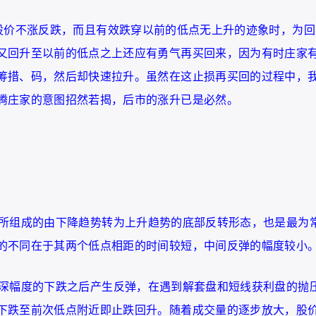
股价不涨反跌，而且有效跌穿以前的低点无上升的迹象时，为回
又回升至以前的低点之上还应有勇气再买回来，因为有时庄家
筹措、码，然后却快速拉升。虽然在这止损再买回的过程中，
腾庄家的意图招然若揭，后市的涨升已是必然。
所组成的由下降趋势转为上升趋势的底部反转形态，也是最为
的不同在于其两个低点相距的时间较短，中间反弹的幅度较小
深幅度的下跌之后产生反弹，在遇到解套盘和短线获利盘的抛
下跌至前次低点附近即止跌回升。随着成交量的逐步放大，股