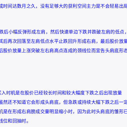
成时间达数月之久，没有足够大的获利空间主力是不会轻易出
跌后小幅反弹形成左肩，然后快速单边下跌并跌破左肩的低点
其后再次回落至左肩低点水平止跌回升形成右肩，最后股价放
后股价放量上涨突破左右肩高点连成的颈线位而宣告头肩底形
买入时机是在股价已经较长时间和较大幅度下跌之后出现放量
虽然还不知道它会形成头肩底，但急跌或持续大幅下跌之后一
机是在形成右肩膀成交量明显缩小时，因为此时头肩底的雏形
线位和回抽时。