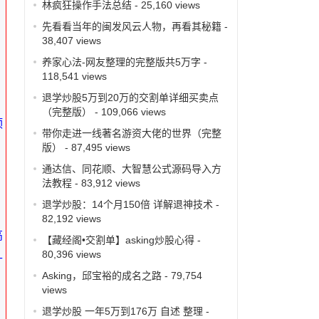
林疯狂操作手法总结
- 25,160 views
先看看当年的闽发风云人物，再看其秘籍
-
38,407 views
养家心法-网友整理的完整版共5万字
-
118,541 views
退学炒股5万到20万的交割单详细买卖点
（完整版）
- 109,066 views
颈
带你走进一线著名游资大佬的世界（完整
版）
- 87,495 views
通达信、同花顺、大智慧公式源码导入方
法教程
- 83,912 views
退学炒股：14个月150倍 详解退神技术
-
82,192 views
高
【藏经阁•交割单】asking炒股心得
-
80,396 views
升
Asking，邱宝裕的成名之路
- 79,754
views
退学炒股 一年5万到176万 自述 整理
-