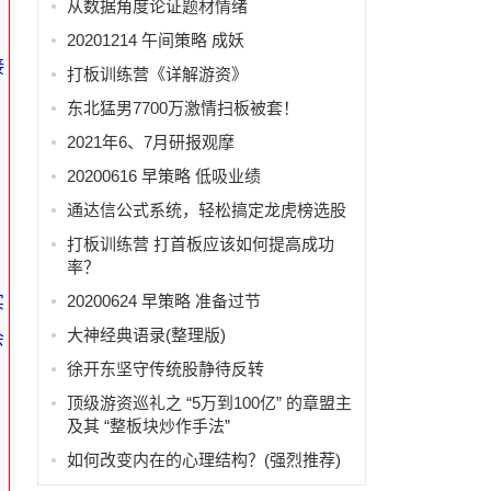
从数据角度论证题材情绪
20201214 午间策略 成妖
接
打板训练营《详解游资》
东北猛男7700万激情扫板被套！
2021年6、7月研报观摩
20200616 早策略 低吸业绩
通达信公式系统，轻松搞定龙虎榜选股
打板训练营 打首板应该如何提高成功
率？
20200624 早策略 准备过节
实
大神经典语录(整理版)
会
徐开东坚守传统股静待反转
顶级游资巡礼之 “5万到100亿” 的章盟主
及其 “整板块炒作手法”
如何改变内在的心理结构？(强烈推荐)