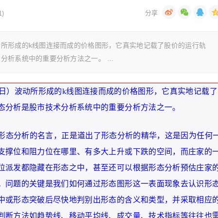
)
所形成的k线图连接而成的价格图形，它真实地记载了股价的运行轨
分析系统中的重要分析方法之一。 …
日）波动所形成的k线图连接而成的价格图形，它真实地记载了
态分析是股市技术分析系统中的重要分析方法之一。
一形态分析的名言，正是道出了形态分析的精华，这是因为任何
支撑位和阻力位在哪里、有多大上升或下跌的空间，而庄家的
位派发都隐藏在形态之中，甚至还可以根据形态分析预估庄家
。问题的关键是我们如何通过形态图形这一表面现象去认识形
中或形态突破后尽快地判别出形态的含义和类型，并采取相应
判断方法如趋势线、移动平均线、成交量、技术指标等往往也