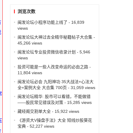
浏览次数
闽发论坛小程序功能上线了
- 16,839
有
views
我
闽发论坛大神过去全精华秘籍帖子大合集
-
45,266 views
闽发论坛专业投资微信收录计划
- 5,946
views
投资可能是一些人改变命运的必由之路
-
11,804 views
闽发论坛必会 九阳神功 35大战法+心法大
全+案例大全 大合集 700页
- 31,059 views
常
闽发论坛精华: 股市可以看错，不能做错
——股民常见错误及对策
- 15,285 views
。
藏经阁交割单大全
- 15,922 views
《游资大V操盘手法》大全 短线炒股葵花
压
宝典
- 52,227 views
价