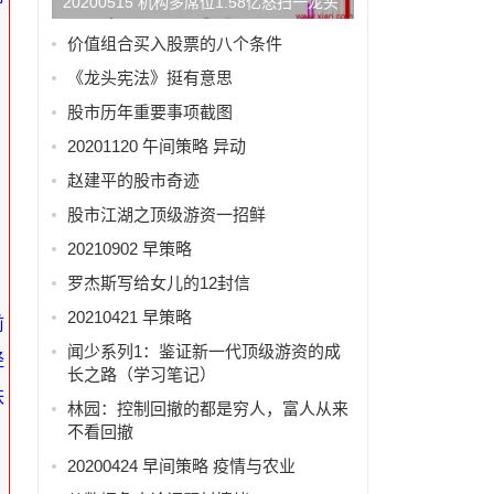
20200515 机构多席位1.58亿怒扫一龙头
价值组合买入股票的八个条件
《龙头宪法》挺有意思
股市历年重要事项截图
20201120 午间策略 异动
赵建平的股市奇迹
股市江湖之顶级游资一招鲜
20210902 早策略
罗杰斯写给女儿的12封信
20210421 早策略
前
闻少系列1：鉴证新一代顶级游资的成
经
长之路（学习笔记）
跌
林园：控制回撤的都是穷人，富人从来
不看回撤
20200424 早间策略 疫情与农业