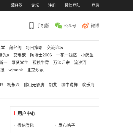
）
藏经阁
论坛
注册
微信登陆
登录
手机版
公众号
微博
若堂
藏经阁
每日策略
交流论坛
紫光a
艾琳歆
陶博士2006
一花一残忆
小鳄鱼
新一
聚贤堂主
孤独牛背
万法归宗
流沙河
江挺
wjmonk
北京炒家
R
杨永兴
佛山无影脚
胡斐
缠中说禅
欢乐海
用户中心
微信登陆
发布帖子