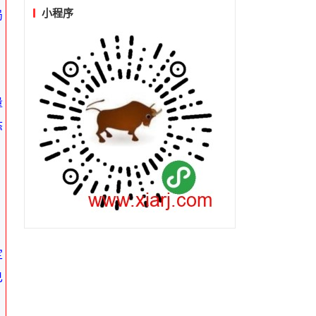
小程序
局
，
量
态
定
已