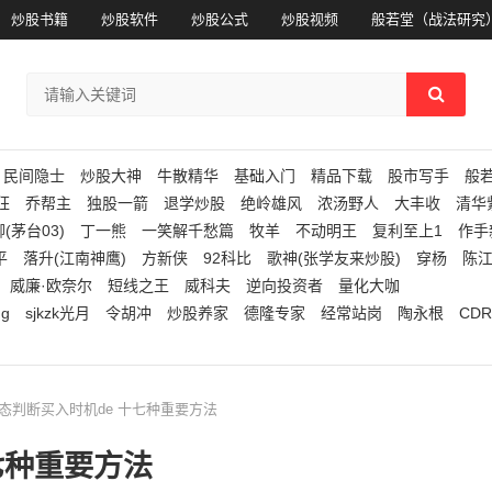
炒股书籍
炒股软件
炒股公式
炒股视频
般若堂（战法研究
民间隐士
炒股大神
牛散精华
基础入门
精品下载
股市写手
般
狂
乔帮主
独股一箭
退学炒股
绝岭雄风
浓汤野人
大丰收
清华
(茅台03)
丁一熊
一笑解千愁篇
牧羊
不动明王
复利至上1
作手
平
落升(江南神鹰)
方新侠
92科比
歌神(张学友来炒股)
穿杨
陈
威廉·欧奈尔
短线之王
威科夫
逆向投资者
量化大咖
ng
sjkzk光月
令胡冲
炒股养家
德隆专家
经常站岗
陶永根
CDR
形态判断买入时机de 十七种重要方法
七种重要方法