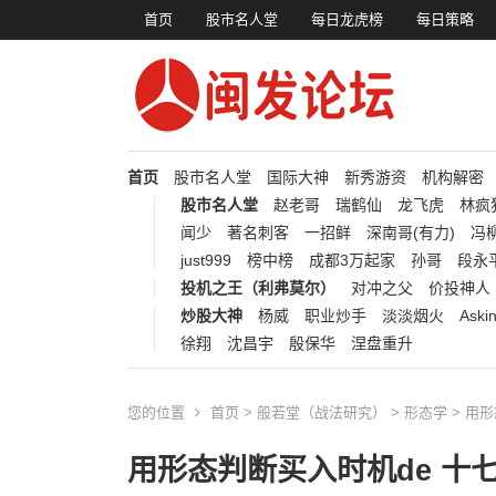
首页
股市名人堂
每日龙虎榜
每日策略
首页
股市名人堂
国际大神
新秀游资
机构解密
股市名人堂
赵老哥
瑞鹤仙
龙飞虎
林疯
闻少
著名刺客
一招鲜
深南哥(有力)
冯柳
just999
榜中榜
成都3万起家
孙哥
段永
投机之王（利弗莫尔）
对冲之父
价投神人
炒股大神
杨威
职业炒手
淡淡烟火
Aski
徐翔
沈昌宇
殷保华
涅盘重升
您的位置
首页
>
般若堂（战法研究）
>
形态学
> 用
用形态判断买入时机de 十