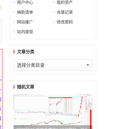
用户中心
我的资产
捐助清单
充值记录
网站推广
修改密码
站内提现
文章分类
文
章
分
一
类
随机文章
一
的
态
的
需