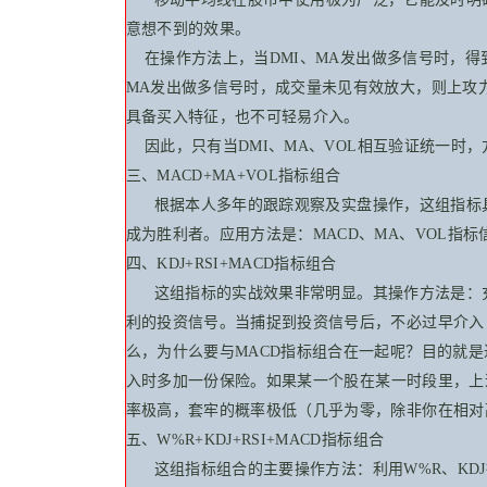
意想不到的效果。
在操作方法上，当DMI、MA发出做多信号时，得
MA发出做多信号时，成交量未见有效放大，则上攻
具备买入特征，也不可轻易介入。
因此，只有当DMI、MA、VOL相互验证统一时
三、MACD+MA+VOL指标组合
根据本人多年的跟踪观察及
实盘
操作，这组指标
成为胜利者。应用方法是：MACD、MA、VOL指
四、KDJ+RSI+MACD指标组合
这组指标的实战效果非常明显。其操作方法是：充
利的投资信号。当捕捉到投资信号后，不必过早介入
么，为什么要与MACD指标组合在一起呢？目的就
入时多加一份保险。如果某一
个股
在某一时段里，上
率极高，套牢的概率极低（几乎为零，除非你在相对
五、W%R+KDJ+RSI+MACD指标组合
这组指标组合的主要操作方法：利用W%R、KDJ