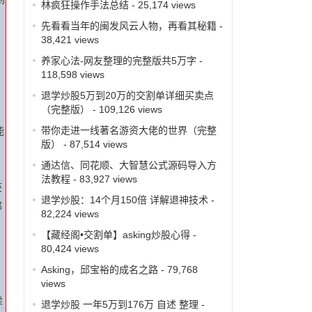
林疯狂操作手法总结
- 25,174 views
先看看当年的闽发风云人物，再看其秘籍
-
、
38,421 views
养家心法-网友整理的完整版共5万字
-
118,598 views
退学炒股5万到20万的交割单详细买卖点
（完整版）
- 109,126 views
带你走进一线著名游资大佬的世界（完整
能
版）
- 87,514 views
通达信、同花顺、大智慧公式源码导入方
法教程
- 83,927 views
获
退学炒股：14个月150倍 详解退神技术
-
那
82,224 views
【藏经阁•交割单】asking炒股心得
-
80,424 views
Asking，邱宝裕的成名之路
- 79,768
views
卖
退学炒股 一年5万到176万 自述 整理
-