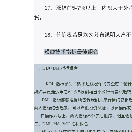
17、涨幅在5-7％以上，内盘大于
货。
18、分价表若是均匀分布说明大户
短线技术指标最佳组合
一、KDJ+DMI
指标
组合
KDJ 指标是为了追求短线操作的安全度而设计
熟练并灵活运用它可以捕捉到相当小的
行情
变化趋势
DMI 指标能够准确地告诉我们未来行情的变化
两大指标结合起来，可以降低
投资
风险，提高操作安
在操作方法上，两大指标不分先后顺序，相互验证
二、DMI+MA+VOL指标组合
移动平
均线
在
股市
中使用极为广泛，它能及时明