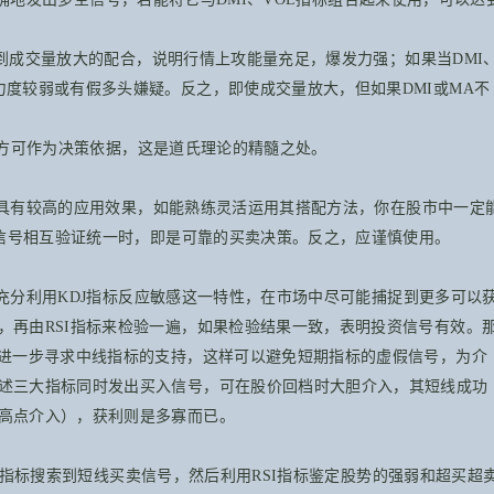
到成交量放大的配合，说明行情上攻能量充足，爆发力强；如果当DMI
力度较弱或有假多头嫌疑。反之，即使成交量放大，但如果DMI或MA不
，方可作为决策依据，这是道氏理论的精髓之处。
具有较高的应用效果，如能熟练灵活运用其搭配方法，你在股市中一定
标信号相互验证统一时，即是可靠的买卖决策。反之，应谨慎使用。
分利用KDJ指标反应敏感这一特性，在市场中尽可能捕捉到更多可以
，再由RSI指标来检验一遍，如果检验结果一致，表明投资信号有效。
是进一步寻求中线指标的支持，这样可以避免短期指标的虚假信号，为介
述三大指标同时发出买入信号，可在股价回档时大胆介入，其短线成功
高点介入），获利则是多寡而已。
指标搜索到短线买卖信号，然后利用RSI指标鉴定股势的强弱和超买超