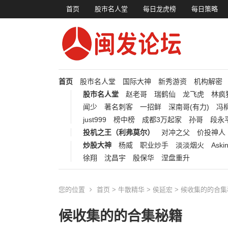
首页
股市名人堂
每日龙虎榜
每日策略
首页
股市名人堂
国际大神
新秀游资
机构解密
股市名人堂
赵老哥
瑞鹤仙
龙飞虎
林疯
闻少
著名刺客
一招鲜
深南哥(有力)
冯柳
just999
榜中榜
成都3万起家
孙哥
段永
投机之王（利弗莫尔）
对冲之父
价投神人
炒股大神
杨威
职业炒手
淡淡烟火
Aski
徐翔
沈昌宇
殷保华
涅盘重升
您的位置
首页
>
牛散精华
>
侯延宏
> 候收集的的合
候收集的的合集秘籍