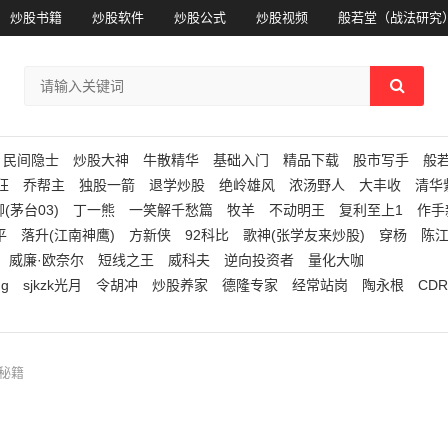
炒股书籍
炒股软件
炒股公式
炒股视频
般若堂（战法研究
民间隐士
炒股大神
牛散精华
基础入门
精品下载
股市写手
般
狂
乔帮主
独股一箭
退学炒股
绝岭雄风
浓汤野人
大丰收
清华
(茅台03)
丁一熊
一笑解千愁篇
牧羊
不动明王
复利至上1
作手
平
落升(江南神鹰)
方新侠
92科比
歌神(张学友来炒股)
穿杨
陈
威廉·欧奈尔
短线之王
威科夫
逆向投资者
量化大咖
ng
sjkzk光月
令胡冲
炒股养家
德隆专家
经常站岗
陶永根
CDR
集秘籍