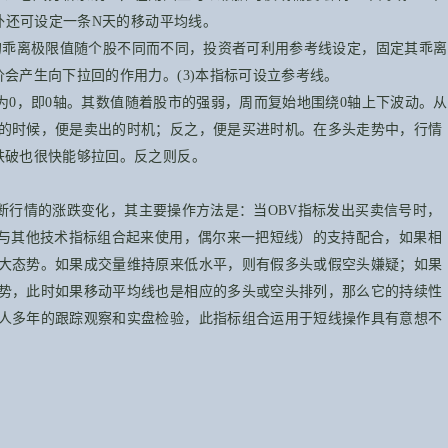
另外还可设定一条N天的移动平均线。
乖离极限值随个股不同而不同，投资者可利用参考线设定，固定其乖离
会产生向下拉回的作用力。(3)本指标可设立参考线。
，即0轴。其数值随着股市的强弱，周而复始地围绕0轴上下波动。从
的时候，便是卖出的时机；反之，便是买进时机。在多头走势中，行情
跌破也很快能够拉回。反之则反。
行情的涨跌变化，其主要操作方法是：当OBV指标发出买卖信号时，
但与其他技术指标组合起来使用，偶尔来一把短线）的支持配合，如果相
大态势。如果成交量维持原来低水平，则有假多头或假空头嫌疑；如果
势，此时如果移动平均线也是相应的多头或空头排列，那么它的持续性
人多年的跟踪观察和实盘检验，此指标组合运用于短线操作具有意想不