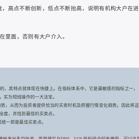
外盘，高点不断创新，低点不断抬高，说明有机构大户在进
不在里面，否则有大户介入。
的，其特点就体现在快捷上。在指标体系中，它是最敏感的指标之一，
，实为短线操作的一大法宝。
趋势，从而为
投资
者提供恰当的买卖时机及把握行情变化趋势。因此将这
全度，并找到最佳的买卖点。
统一即是最佳买卖点。
确地发出
多空
信号，若能将它与DMI、VOL指标组合起来使用，可以达