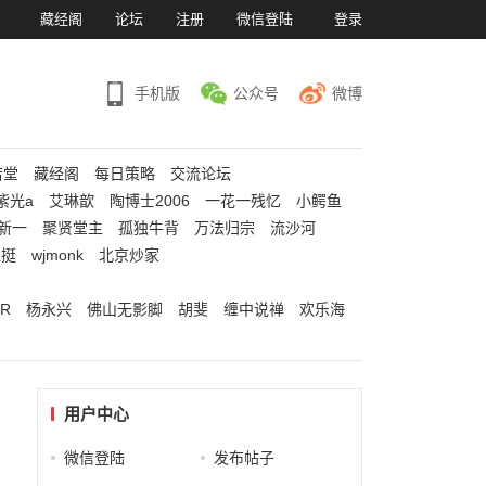
）
藏经阁
论坛
注册
微信登陆
登录
手机版
公众号
微博
若堂
藏经阁
每日策略
交流论坛
紫光a
艾琳歆
陶博士2006
一花一残忆
小鳄鱼
新一
聚贤堂主
孤独牛背
万法归宗
流沙河
江挺
wjmonk
北京炒家
R
杨永兴
佛山无影脚
胡斐
缠中说禅
欢乐海
用户中心
微信登陆
发布帖子