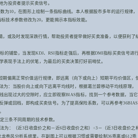
确地为投资者提示买卖信号。
参数为10，在图形上绘制一条指标曲线。本人根据股市多年的运行规律，
指标
技术
参数修改为20，更能揭示本指标效能。
，或及时发现深跌行情，帮助投资者提早做好买卖准备，以便获利了
标的铺垫，当发现KDJ、RSI指标走强后，再根据DMI指标买卖信号进
学表现手法上的伏笔，为最后的买卖决策打好前哨仗。
短期偏离正常
价值
运行规律，即远离（向下或向上）短期平均
价值
区，
法为：当股价向上或向下远离平均线时，根据葛兰碧移动平均线原理，
线出现过大的空隙时，应立即观察BIAS指标，找到一个参考数据，当它
弹或回档，即构成买卖信号。为了提高保险系数，可以再参考36BIAS
。
设定三条不同周期的技术参数。
法为：（近3日收盘价之和－近6日收盘价之和）÷3－（近3日收盘价之
龙龙卷风分析系统里，在副图上可以根据习惯或需要绘制36乖离或612乖