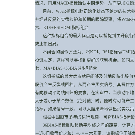
情况，再用MACD指标确认中期走势。从而更加准
目前，W%R指标电脑初始化状态下给定的
技术
并经过反复的实盘检验和长期的跟踪观察，将W%R
六、KDJ+RSI+DMI指标组合
这种指标组合的最大优点是可以捕捉到主升段行情
或止损出局。
本组合的操作方法为：将KDJ、RSI指标做DMI指
投资决定，这样可以寻找到更好的获利机会。如同文
七、MA+BIAS+36BIAS指标组合
这组指标的最大优点就是能够及时地反映出股价
股价产生反弹或回档，从而产生买卖信号。其操作方
有向移动平均线回归的要求。在实盘中，当移动平均
大于或小于某个数值（绝对值）时，随时有可能产生反
指标，如果信号一致，可以大胆果断地做出买卖决策
根据
中国
股市多年的运行规律，可将BIAS指标
36BIAS指标反映移动平均线之间的距离。计算方
－近6日收盘价之和）÷6 =三六乖离。该指标位于钱