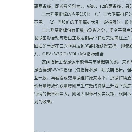
离两条线，即参数分别为3、6和6、12的两条线，
三六乖离指标的应用法则：（1）三六乖离指标的
范围。（2）当股价的正乖离扩大到一定极限时，股价
三六乖离指标值有正数与负数之分，多空平衡点为0
长期图形变动可看出正数达到某个程度无法再往上升
回档多半是在三六乖离达到0轴附近获得支撑，即使
八、OBV+WVAD+VOL+MA指标组合
这组指标主要是运用能量与市场趋势关系，来判断
是否得到WVAD指标（该指标本是一项长期指标，
互一致，再看看成交量是维持原来水平，还是持续放
价升量增或价跌量增则产生有效的持续上升或下跌走
行情的概率相当大，则可大胆做出买卖决策。根据本
到的效果。