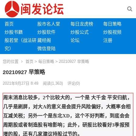
首页
股市名人堂
每日龙虎榜
每日策略
炒股书籍
炒股软件
炒股公式
炒股视频
般若堂（战法研
藏经阁
论坛
注册
究）
微信登陆
您的位置
首页
>
每日策略
> 20210927 早策略
20210927 早策略
2021年9月27日 8:49
阅读
(1,363)
评论(0)
周末消息比较多，2个比较大的，一个是 大千金 平安归航，
几乎是刷屏，对大A的意义是会提升风险偏好，大概率会相
互减关税；另外一个是东北XD，这个不好判断，到底会会
周期股或者制造股有啥影响；此外，研报比较看好3季报预
增的股，还有几家建议持股过节的。