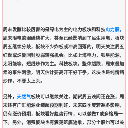
周末发酵比较厉害的是绿电为主的电力板块和科技
电力股，
周末限电范围继续扩大，甚至已经影响到了民生用电，板块
周五继续分歧，板块不少炸板或冲高回落的，明天关注周五
红盘或烂板回封股弱转强机会。比如上海电力，银星能源，
太阳能等，短线炒作为主。
科技板块，整体超跌，周末叠加
孟的事件刺激，明天估计要高开不好下手，这块也是纯情绪
炒作，不要太上头。
另外，
天然气
板块可以继续关注，期货周五晚间还在涨，周
末还有广汇能源业绩超预期利好，未来四季度若寒冬影响，
仍有涨价预期，板块看好趋势行情，可以做做T或多格局一
下。
另外，消费板块也有震荡筑底迹象，部分个股也可以关