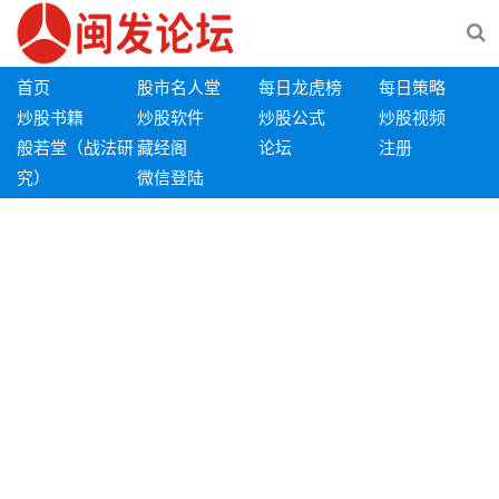
首页
股市名人堂
每日龙虎榜
每日策略
炒股书籍
炒股软件
炒股公式
炒股视频
般若堂（战法研
藏经阁
论坛
注册
究）
微信登陆