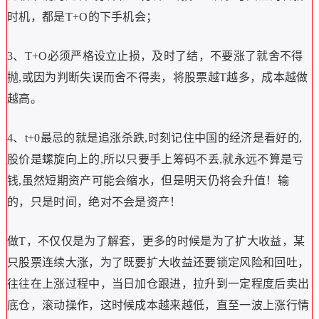
时机，都是T+O的下手机会；
3、T+O必须严格设立止损，及时了结，不要涨了就舍不得
抛,或因为判断失误而舍不得卖，将股票越T越多，成本越做
越高。
4、t+0最忌的就是追涨杀跌,时刻记住中国的经济是看好的,
股价是螺旋向上的,所以只要手上筹码不丢,就永远不算是亏
钱,虽然短期资产可能会缩水，但是明天仍将会升值！输
的，只是时间，绝对不会是资产！
做T，不仅仅是为了解套，更多的时候是为了扩大收益，某
只股票连续大涨，为了既要扩大收益还要锁定风险和回吐，
往往在上涨过程中，当日加仓跟进，拉升到一定程度后卖出
底仓，滚动操作，这时候成本越来越低，直至一波上涨行情