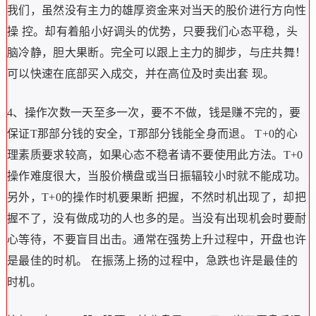
我们，虽然没有主力的雄厚资金来对当天的股价进行方向性
操 控。却有着船小好调头的优势，只要我们心态平稳，头
脑冷静，胆大果断。完全可以跟上主力的脚步，与庄共舞！
可以快速在底部买入成交，并在高位及时卖出套 现。
4、操作次数一天至多一次，要不不做，钱是赚不完的，要
保证T那部分钱的安全，T那部分钱能全身而退。 T+0的心
理素质要求较高，如果心态不稳者请不要使用此方法。T+0
操作难度很大，当股价横盘或当日振辐较小时就不能成功。
另外，T+0的操作时机要果断 把握，不然时机出现了，却把
握不了，没有做成功的人也多的是。当没有出现机会时要耐
心等待，不要盲目出击。通常在强势上升过程中，开盘也许
是最佳的时机。 在振荡上扬的过程中，急跌也许是最佳的
时机。