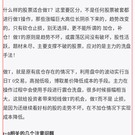
什么样的股票适合做T？这里要区分，不是任何股票被套都
进行做T操作，那些涨幅巨大高位长阴杀下来的，趋势改变
的，只有砍仓止损，别无选择，更不能所谓的 加仓，补
仓！做T的原则是趋势不坏，或震荡区间没有破坏，股性活
跃，题材未尽，主要支撑不破的股票，应对的是主力的洗盘
手法！
做T，就是原有底仓存在的情况下，利用盘中的波动实行当
日T 0交易，高抛低吸，博取差价降低成本的手段。主力在
操作过程中会使用手段进行震仓洗盘，很多时候振幅相当
大，这就给投资者带来短线做T的机会，做T而不是 止损，
是因为还继续看好标的股的走势不坏，在不加仓情况下实现
成本降低。
t+0相关的几个注意问题