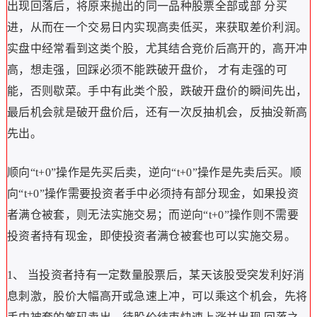
出现回落后，将原来抛出的同一品种股票全部或部 分买
进，从而在一个交易日内实现高卖低买，来获取差价利润。
实盘中经常看到这类个股，尤其结合竞价后高开的，高开冲
高，想走强，回踩必须不能跌破开盘价， 才有走强的可
能，否则歇菜。手中有此类个股，跌破开盘价的瞬间先出，
最后机会就是破开盘价后，还有一次反抽机会，反抽没新高
先出。
顺向“t+0”操作是先买后卖，逆向“t+0”操作是先卖后买。顺
向“t+0”操作需要投资者手中必须持有部分现金，如果投资
者满仓被套，则无法实施交易；而逆向“t+0”操作则不需要
投资者持有现金，即使投资者满仓被套也可以实施交易。
1、 当投资者持有一定数量股票后，某天该股受突发利好消
息刺激，股价大幅高开或急速上冲，可以乘这个机会，先将