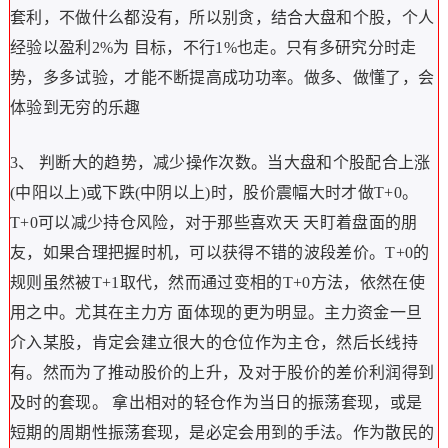
套利，不做什么都没有，所以别贪，结合大盘和个股，个人
经验以盈利2%为 目标，不行1%也走。只有多研究分时走
势，多多试验，才能不断提高成功功率。做多、做懂了，会
体验到无穷的乐趣
3、 判断大的趋势，减少操作次数。当大盘和个股配合上涨
(中阳以上)或下跌(中阴以上)时，股价震幅大时才做T+0。
T+0可以减少持仓风险，对于那些喜欢天 天盯着盘面的朋
友，如果合理把握时机，可以获得不错的波段差价。T+0的
规则虽然被T+1取代，然而通过变相的T+0方法，依然在使
用之中。尤其在主力方 面体现的更为明显。主力资金一旦
介入某股，肯定会建立很大的仓位作为主仓，然后长线持
有。然而为了推动股价的上升，及对于股价的差价利润得到
及时的套现。 拿出相对的轻仓作为当日的振荡套现，或是
短期的周期性振荡套现，是必定会用到的手法。作为散民的