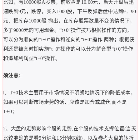
比如，有10000股A股票，前收盘是10.00元，当天开盘后迅
速跌到9元，跌停，买入1000股，下午反弹后盘中达到9．90
元．把库存10000股 抛出，在库存股票数量不变的情况下，
多了9000元的可用现金。“t+0”操作技巧根据操作的方向，
可以分为顺向的“t+0”操作和逆向的“t+0”操作 两种；根据获
利还是被套时期实施“t+0”操作的可以分为解套型“t+0”操作
和追加利润型“t+0”操作。
须注意：
l、T+0技术主要用于市场情况不明朗地情况下的降低成本，
如果可以判断市场走势的话．应该是加仓或减仓,而不是
T+0；
2、大盘的走势影响个股的走势,在个股的技术支撑位置(当天
比较准确的是看5分钟和15分钟K线)，以及参考大盘的转折