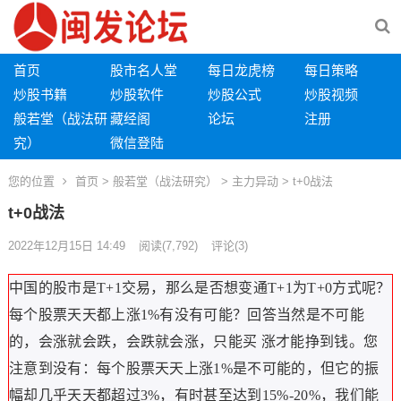
首页
股市名人堂
每日龙虎榜
每日策略
炒股书籍
炒股软件
炒股公式
炒股视频
般若堂（战法研
藏经阁
论坛
注册
究）
微信登陆
您的位置
首页
>
般若堂（战法研究）
>
主力异动
> t+0战法
t+0战法
2022年12月15日 14:49
阅读
(7,792)
评论(3)
中国的股市是T+1交易，那么是否想变通T+1为T+0方式呢？
每个股票天天都上涨1%有没有可能？回答当然是不可能
的，会涨就会跌，会跌就会涨，只能买 涨才能挣到钱。您
注意到没有：每个股票天天上涨1%是不可能的，但它的振
幅却几乎天天都超过3%，有时甚至达到15%-20%，我们能