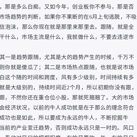
，
那是多么白痴
，
又如今年
，
创业板你不参与
，
那是否
市场趋势的判断
，
如果你不果断的在6月上旬逃脱
，
不吸
信泡沫
，
那么你现在就是那里来那里去
。
跟随
，
就是全
干什么
，
市场主流是什么
，
我就做什么
，
不要去违逆市
其一是趋势跟随
，
尤其是大的趋势产生的时候
，
千万不
则你就是傻瓜了
；
其二是市场热点跟随
，
也就是说市场
白这个随的时间和跨度
，
风有多少级别
，
时间持续有多
就是大级别的
，
持续时间近2个月
，
所以初期你没有跟
跟
，
不然你还在重仓位小股
，
那就死翘翘了
。
大的市场
会经济状况
，
以前的牛人成功就是在于那么的理念符合
成功也是如此
，
所以要成为永远的牛人
，
不断挖掘牛
当前的产业变迁趋势
，
否则成功永远只是一时的
。
风口