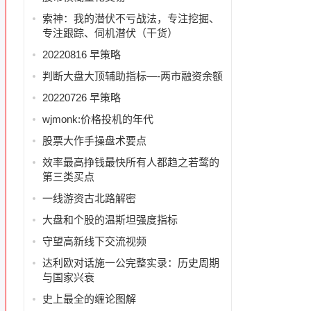
索神：我的潜伏不亏战法，专注挖掘、
专注跟踪、伺机潜伏（干货）
20220816 早策略
判断大盘大顶辅助指标—-两市融资余额
20220726 早策略
wjmonk:价格投机的年代
股票大作手操盘术要点
效率最高挣钱最快所有人都趋之若鹜的
第三类买点
一线游资古北路解密
大盘和个股的温斯坦强度指标
守望高新线下交流视频
达利欧对话施一公完整实录：历史周期
与国家兴衰
史上最全的缠论图解