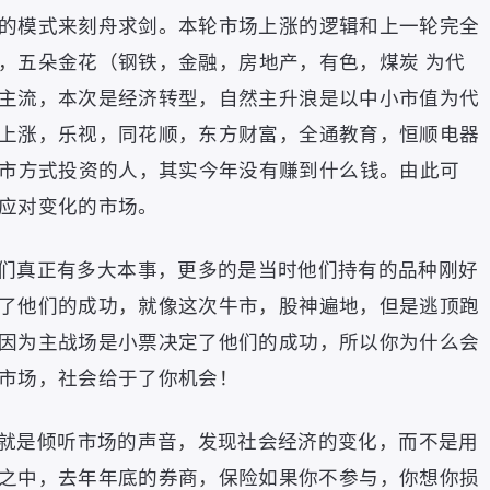
的模式来刻舟求剑
。
本轮市场上涨的逻辑和上一轮完全
，
五朵金花
（
钢铁
，
金融
，
房地产
，
有色
，
煤炭 为代
主流
，
本次是经济转型
，
自然主升浪是以中小市值为代
上涨
，
乐视
，
同花顺
，
东方财富
，
全通教育
，
恒顺电器
市方式投资的人
，
其实今年没有赚到什么钱
。
由此可
应对变化的市场
。
们真正有多大本事
，
更多的是当时他们持有的品种刚好
了他们的成功
，
就像这次牛市
，
股神遍地
，
但是逃顶跑
因为主战场是小票决定了他们的成功
，
所以你为什么会
市场
，
社会给于了你机会
！
就是倾听市场的声音
，
发现社会经济的变化
，
而不是用
之中
，
去年年底的券商
，
保险如果你不参与
，
你想你损