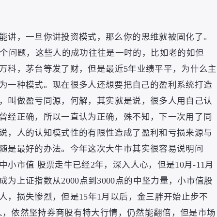
能讲
，
一旦你讲投资模式
，
那么你的思维就被固化了
。
个问题
，
这些人的成功往往是一时的
，
比如老的如但
万科
，
茅台等发了财
，
但是最近5年业绩平平
，
为什么主
为一种模式
。
现在很多人还想要把自己的盈利系统打造
，
叫做盈亏同源
，
何解
，
其实就是说
，
很多人用自己认
曾经正确
，
所以一直认为正确
，
殊不知
，
下一次用了同
说
，
人的认知模式性的有限性造成了盈利和亏损来源与
随是最好的办法
。
今年这次大牛市其实很容易说明问
中小市值 股票走牛已经2年
，
深入人心
，
但是10月-11月
为上证指数从2000点到3000点的中坚力量
，
小市值股
人
，
损失惨烈
，
但是15年1月以后
，
金三胖开始止步不
人
，
依然坚持券商股有特大行情
，
仍然能翻倍
，
但是市场