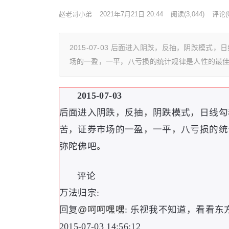
赵老哥小弟
2021年7月21日 20:44
阅读
(3,044)
评论(0
2015-07-03 后面进入阴跌，反抽，阴跌模
场的一盈，一平，八亏损的统计规律是人性的最
2015-07-03
后面进入阴跌
，
反抽
，
阴跌模式
，
日线勾
苦
，
证券市场的一盈
，
一平
，
八亏损的统
弥陀佛吧
。
评论
万法归宗:
回复
@呵呵嘿嘿
: 乐视我不知道
，
看看东
2015-07-03 14:56:12