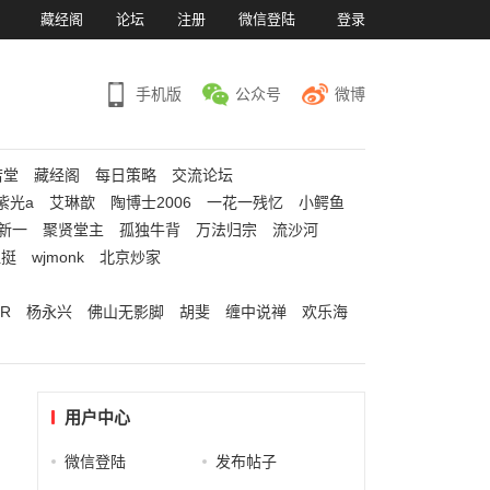
）
藏经阁
论坛
注册
微信登陆
登录
手机版
公众号
微博
若堂
藏经阁
每日策略
交流论坛
紫光a
艾琳歆
陶博士2006
一花一残忆
小鳄鱼
新一
聚贤堂主
孤独牛背
万法归宗
流沙河
江挺
wjmonk
北京炒家
R
杨永兴
佛山无影脚
胡斐
缠中说禅
欢乐海
用户中心
微信登陆
发布帖子