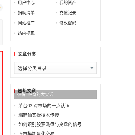
用户中心
我的资产
捐助清单
充值记录
网站推广
修改密码
站内提现
文章分类
文
章
分
类
随机文章
彼得–林奇的大实话
茅台03 对市场的一点认识
瑞鹤仙实操技术传授
如何识别股票洗盘与变盘的信号
股市模糊量化交易