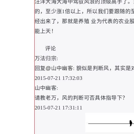
汪洋大海大海中驾驭风浪的顶级高手了
。
的
，
至少涨1倍以上
，
所以我们要跟随的
经出来了
，
那就是养殖 业为代表的农业
能上天
！
评论
万法归宗:
回复
@山中幽客
: 貌似是判断风
，
其实是
2015-07-21 17:32:03
山中幽客:
请教老万
，
风的判断可否具体指导下
？
2015-07-21 17:31:11