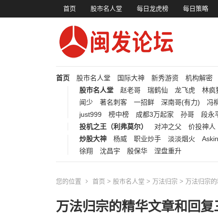
首页
股市名人堂
每日龙虎榜
每日策略
首页
股市名人堂
国际大神
新秀游资
机构解密
股市名人堂
赵老哥
瑞鹤仙
龙飞虎
林疯
闻少
著名刺客
一招鲜
深南哥(有力)
冯柳
just999
榜中榜
成都3万起家
孙哥
段永
投机之王（利弗莫尔）
对冲之父
价投神人
炒股大神
杨威
职业炒手
淡淡烟火
Aski
徐翔
沈昌宇
殷保华
涅盘重升
您的位置
首页
>
股市名人堂
>
万法归宗
> 万法归宗
万法归宗的精华文章和回复