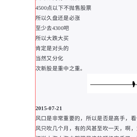
4500点以下不抛售股票
所以久盘还是必涨
至少去4300吧
所以大跌大买
肯定是对头的
当然又分化
次新股是重中之重
。
2015-07-21
风口是非常重要的
，
所以是否是高手
，
看
风只吹几个月
，
有的风甚至吹一天
，
啊
，