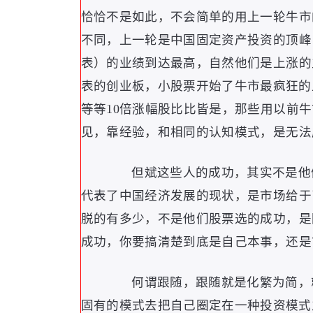
恰恰不是如此
，
不会简单的用上一轮牛市
不同
，
上一轮是中国固定资产投资的顶峰
表
）
的业绩到达最高
，
自然他们是上涨的
表的创业板
，
小股票开始了牛市最疯狂的
等等10倍涨幅股比比皆是
，
那些用以前牛
见
，
靠经验
，
和相同的认知模式
，
是无法
但斌这些人的成功
，
其实不是他
代表了中国经济发展的现状
，
是市场给于
脱的有多少
，
不是他们股票选的成功
，
是
成功
，
你要搞清楚到底是自己本事
，
还是
何谓跟随
，
跟随就是化繁为简
，
固有的模式去把自己圈定在一种投资模式