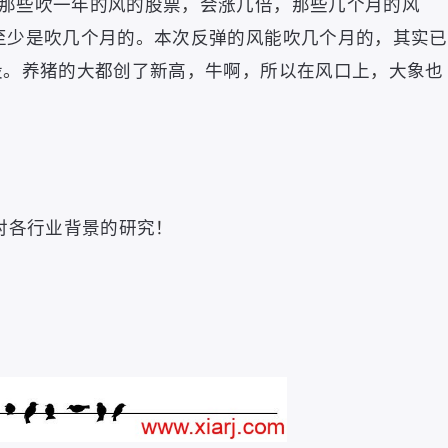
那些吹一年的风的股票
，
会涨几倍
，
那些几个月的风
至少是吹几个月的
。
本次反弹的风能吹几个月的
，
其实已
股
。
养猪的大都创了新高
，
牛啊
，
所以在风口上
，
大象也
对各行业背景的研究
！