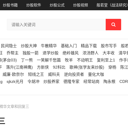
炒股书籍
炒股软件
炒股公式
炒股视频
般若堂（战法研究
民间隐士
炒股大神
牛散精华
基础入门
精品下载
股市写手
般
狂
乔帮主
独股一箭
退学炒股
绝岭雄风
浓汤野人
大丰收
清华
(茅台03)
丁一熊
一笑解千愁篇
牧羊
不动明王
复利至上1
作手
平
落升(江南神鹰)
方新侠
92科比
歌神(张学友来炒股)
穿杨
陈
威廉·欧奈尔
短线之王
威科夫
逆向投资者
量化大咖
ng
sjkzk光月
令胡冲
炒股养家
德隆专家
经常站岗
陶永根
CDR
的精华文章和回复三
三