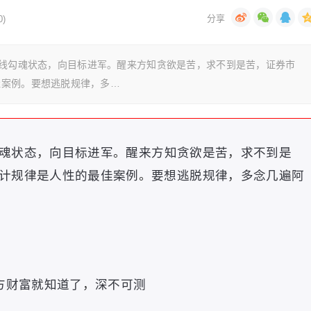
)
式，日线勾魂状态，向目标进军。醒来方知贪欲是苦，求不到是苦，证券市
佳案例。要想逃脱规律，多…
魂状态
，
向目标进军
。
醒来方知贪欲是苦
，
求不到是
计规律是人性的最佳案例
。
要想逃脱规律
，
多念几遍阿
方财富就知道了
，
深不可测