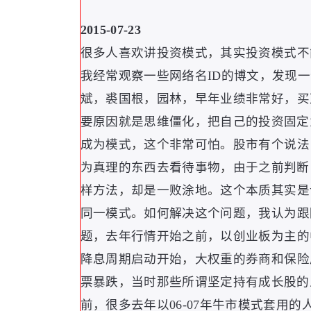
2015-07-23
很多人喜欢讲投资模式
，
其实投资模式不
我经常观察一些网络名ID的博文
，
发现一
斌
，
裘国根
，
园林
，
早年业绩非常好
，
买
要原因就是思维僵化
，
把自己的投资固定
成为模式
，
这个非常可怕
。
股市有个说法
为真理的东西去看待事物
，
由于之前判断
样方法
，
却是一败涂地
。
这个本质其实是
同一模式
。
如何解决这个问题
，
我认为跟
题
，
去年行情开始之前
，
以创业板为主的
降息周期启动开始
，
大权重的券商和保险成
票暴跌
，
当时那些所谓坚定持有成长股的
前
，
很多去年以06-07年牛市模式套用的