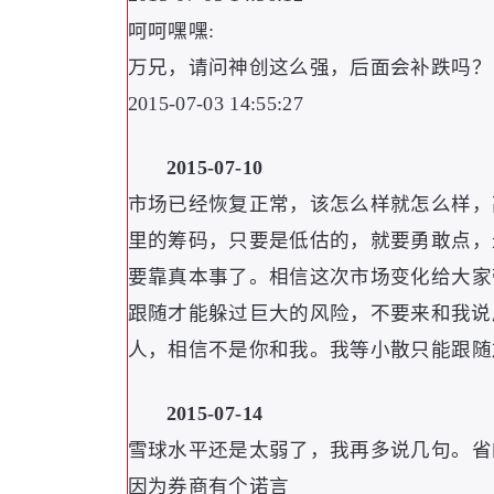
呵呵嘿嘿:
万兄
，
请问神创这么强
，
后面会补跌吗
？
2015-07-03 14:55:27
2015-07-10
市场已经恢复正常
，
该怎么样就怎么样
，
里的筹码
，
只要是低估的
，
就要勇敢点
，
要靠真本事了
。
相信这次市场变化给大家
跟随才能躲过巨大的风险
，
不要来和我说
人
，
相信不是你和我
。
我等小散只能跟随
2015-07-14
雪球水平还是太弱了
，
我再多说几句
。
省
因为券商有个诺言