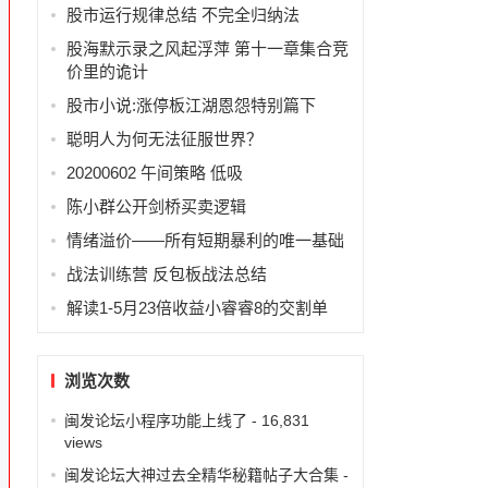
股市运行规律总结 不完全归纳法
股海默示录之风起浮萍 第十一章集合竞
价里的诡计
股市小说:涨停板江湖恩怨特别篇下
聪明人为何无法征服世界？
20200602 午间策略 低吸
陈小群公开剑桥买卖逻辑
情绪溢价——所有短期暴利的唯一基础
战法训练营 反包板战法总结
解读1-5月23倍收益小睿睿8的交割单
浏览次数
闽发论坛小程序功能上线了
- 16,831
views
闽发论坛大神过去全精华秘籍帖子大合集
-