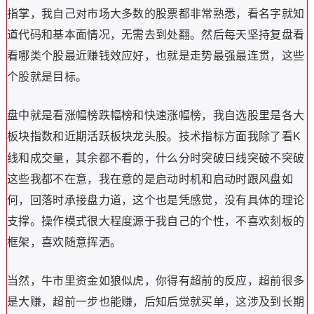
指掌，我自己对市场大多数的股票都非常熟悉，看名字就知
道代码和基本面情况，无需去到处翻。然后每天坚持复盘看
看哪类个股最近赚钱效应好，也就是走势最强最连贯，这些
个股就是目标。
盘中就是看涨幅榜跌幅榜和快速涨幅榜，我自选股里是各大
板块指数和近期活跃板块龙头股。技术指标方面我除了看
K
线和成交量，其余都不看的，什么分时突破日线突破不突破
这些我都不在意，我在意的是启动时机和启动时跟风盘如
何，回落时承接盘力道，这个也是凭感觉，没有具体的理论
支撑。操作模式很大程度源于我自己的个性，不喜欢刻板的
框架，喜欢随意挥洒。
当然，牛市里资金如狼似虎，你得有超前的反应，超前很多
是大赚，超前一步也能赚，后知后觉就买单，这涉及到长期