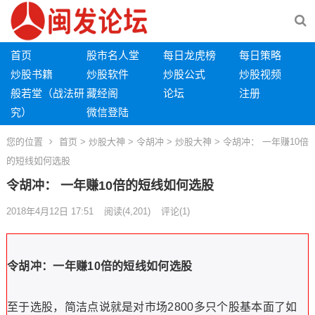
首页
股市名人堂
每日龙虎榜
每日策略
炒股书籍
炒股软件
炒股公式
炒股视频
般若堂（战法研
藏经阁
论坛
注册
究）
微信登陆
您的位置
首页
>
炒股大神
>
令胡冲
>
炒股大神
> 令胡冲： 一年赚10倍
的短线如何选股
令胡冲： 一年赚10倍的短线如何选股
2018年4月12日 17:51
阅读
(4,201)
评论(1)
令胡冲：一年赚
10
倍的短线如何选股
至于选股，简洁点说就是对市场
多只个股基本面了如
2800