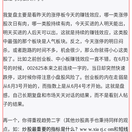
我复盘主要是看昨天的涨停板今天的赚钱效应，哪一类涨停
股次日有肉，哪一类股持续有肉，今天买进的人明天能出，
明天买进的人后天可以出，这就是持续的赚钱效应，这类股
中最强的那个板块是人气板块。反之，今天涨停的明日闷
杀，或者跑路的时间不多，机会很少，那么你就得小心这类
股了。比如之前创业板、中小板赚钱效应一直不错，在
月
6
3
号的时候，
本来之前连续一字的，当日却突然快速
002625
跌停，这时候你得注意小盘股风险了。创业板的内在走弱是
从
月
号开始的，而指数上是从
月
号才开始。这就是盘
6
3
6
4
感，自己长期复盘和市场天天对话的结果，而不是看别人帖
子的结果。
再一个，你得重视趋势二字（其他炒股高手也秉持同样的观
点，如：
和
炒股最重要的指标是什么？ww w.xia rj.c om
短线