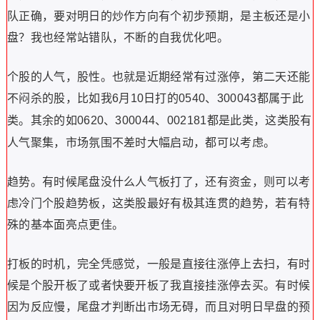
队正确，要对明日的炒作方向有个初步预期，是主板还是小
盘？我也经常站错队，不断的自我优化吧。
个股的人气，股性。也就是近期经常有过涨停，第二天还能
不闷杀的股，比如我
月
日打的
、
都属于此
6
10
0540
300043
类。其余的如
、
、
都是此类，这类股有
0620
300044
002181
人气聚集，市场氛围不差时大幅启动，都可以考虑。
趋势。有时候尾盘没什么人气板打了，还有资金，则可以考
虑冷门个股趋势板，这类股最好有极其连贯的趋势，若有特
殊的基本面亮点更佳。
打板的时机，完全凭感觉，一般是直接往涨停上去扫，有时
候是个股开板了或者快要开板了我直接挂涨停去买。有时候
因为反应慢，尾盘才判断出市场无碍，而且对明日早盘的预