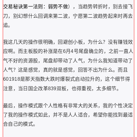
），当趋势转折时，别去接飞
交易秘诀第一法则：弱势不做
刀，别幻想什么回调来第二波，宁愿第二波趋势起来时再去
追。
我这几天的操作很明确，回避创小板，为什么？没有赚钱效
应啊。而主板股的补涨是在
月
号尾盘确立的，之前一直人
6
4
气不好的资源股，尾盘却带动了人气，为什么我知道带动了
人气？这是感觉，真的就是感觉，回答不出为什么。而且
是那天指数大跌时爆裂式启动拉升的，这个细节得
601918
注意，当日国企改革
双板，也得重视，太多细节。
839
最后，操作模式跟个人性格有非常大的关系，我的个性决定
了我的操作模式如此，并不是人人适合，希望你能找到最适
合自己的模式。