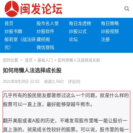
首页
股市名人堂
每日龙虎榜
每日策略
炒股书籍
炒股软件
炒股公式
炒股视频
般若堂（战法研
藏经阁
论坛
注册
究）
微信登陆
您的位置
首页
>
基础入门
> 如何用懒人法选择成长股
如何用懒人法选择成长股
2021年9月28日 22:02
阅读
(1,592)
评论(0)
几乎所有的股民朋友都曾想过这么一个问题，就是什么样的
股票可以一直上涨，最好能够穿越牛熊市。
翻开美股或者A股的历史，不难发现股市里唯一能让股价一
直上涨的，就是成长性较好的股票。可以说，股市里的每一