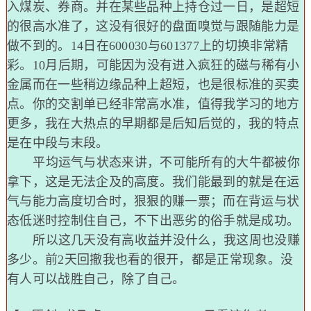
入煤炭、券商。并在某些品种上持仓过一日，是超短
的很高水准了，这没有很好的盘面嗅觉与跟随能力是
做不到的。14日在600030与601377上的切换非常精
彩。10月后期，可能因为没有进入疯狂的磁与稀有小
金属而在一些稍边缘品种上超短，也是很标准的买卖
点。你的交割单已经非常高水准，值得我学习的地方
更多，我在大热点的早期都是后知后觉的，我的特点
是在中段与末段。
平均运气与状态来讲，不可能所有的大牛都被你
拿下，这是无法企及的高度。我们能最到的就是在运
气与能力高度切合时，狠狠的赚一票；而在背运与状
态低迷时控制住自己，不下出恶劣的俗手就是成功。
所以这几天没有高收益并没什么，我这周也没赚
多少。前2天回撤我也看的很开，都是正常现象。没
有人可以战胜自己，除了自己。