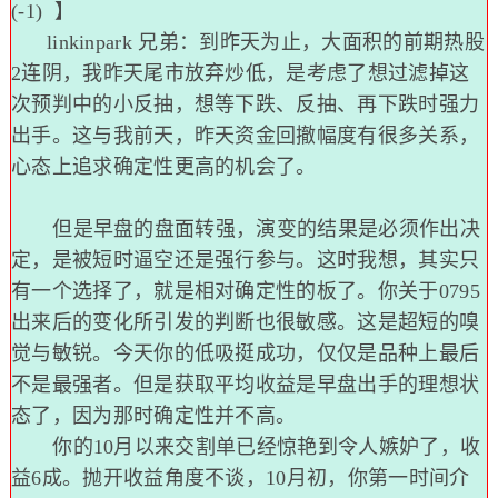
(-1)
】
linkinpark 兄弟：到昨天为止，大面积的前期热股
2连阴，我昨天尾市放弃炒低，是考虑了想过滤掉这
次预判中的小反抽，想等下跌、反抽、再下跌时强力
出手。这与我前天，昨天资金回撤幅度有很多关系，
心态上追求确定性更高的机会了。
但是早盘的盘面转强，演变的结果是必须作出决
定，是被短时逼空还是强行参与。这时我想，其实只
有一个选择了，就是相对确定性的板了。你关于0795
出来后的变化所引发的判断也很敏感。这是超短的嗅
觉与敏锐。今天你的低吸挺成功，仅仅是品种上最后
不是最强者。但是获取平均收益是早盘出手的理想状
态了，因为那时确定性并不高。
你的10月以来交割单已经惊艳到令人嫉妒了，收
益6成。抛开收益角度不谈，10月初，你第一时间介