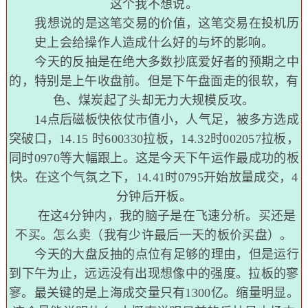
这个我不想说。
我想说的是这笔交易的价值，这笔交易在投机历
史上会给操作人造成什么好的与坏的影响。
今天的反抽是在绝大多数抄底爱好者的预期之中
的，特别是上午收盘前。但是下午盘面走的很软，有
色、煤炭起了头却无力大规模反攻。
14点后磁板快依仗市值小，人气足，被多方选成
突破口，14.15 时600330拉板，14.32时002057拉板，
同时0970等大幅跟上。这是今天下午运作最成功的板
快。在这个气氛之下，14.41时0795开始放量成交，4
分钟后开板。
在这4分钟内，我的脑子是在飞速分析。买还是
不买。怎么卖（我有少许最后一天的板价买盘）。
今天的大盘反抽的点位有足够的理由，但是运行
到下午为止，远远没有出现想像中的强度。拉板的寥
寥。最关键的是上海成交量只有1300亿。缩量明显。