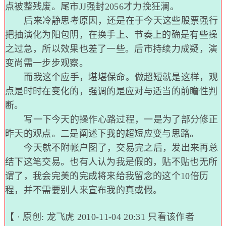
点被整残废。尾市JJ强封2056才力挽狂澜。
后来冷静思考原因，还是在于今天这些股票强行
把抽演化为阳包阴，在换手上、节奏上的确是有些操
之过急，所以效果也差了一些。后市持续力成疑，演
变尚需一步步观察。
而我这个应手，堪堪保命。做超短就是这样，观
点是时时在变化的，强调的是应对与适当的前瞻性判
断。
写一下今天的操作心路过程，一是为了部分修正
昨天的观点。二是阐述下我的超短应变与思路。
今天就不附帐户图了，交易完之后，发出来再总
结下这笔交易。也有人认为我是假的，贴不贴也无所
谓了，我会完美的完成将来给我留念的这个10倍历
程，并不需要别人来宣布我的真或假。
【 · 原创:
龙飞虎
2010-11-04 20:31
只看该作者