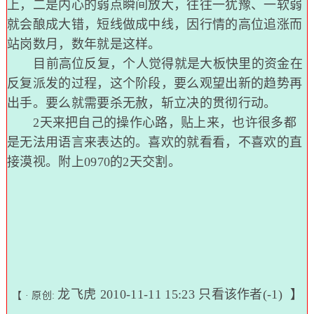
上，二是内心的弱点瞬间放大，往往一犹豫、一软弱
就会酿成大错，短线做成中线，因行情的高位追涨而
站岗数月，数年就是这样。
目前高位反复，个人觉得就是大板快里的资金在
反复派发的过程，这个阶段，要么观望出新的趋势再
出手。要么就需要杀无赦，斩立决的贯彻行动。
2天来把自己的操作心路，贴上来，也许很多都
是无法用语言来表达的。喜欢的就看看，不喜欢的直
接漠视。附上0970的2天交割。
龙飞虎
2010-11-11 15:23
只看该作者(-1)
】
【 · 原创: