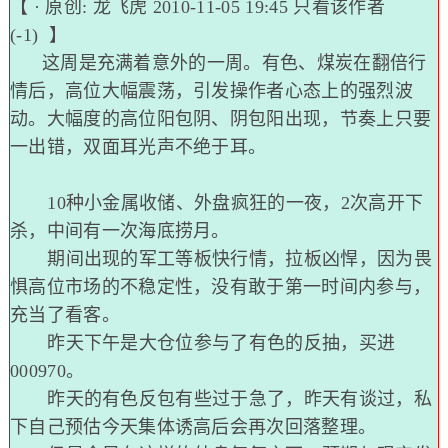
【 · 原创:
龙飞虎
2010-11-05 19:45
只看该作者
(-1)
】
这周是充满着意外的一周。有色、煤炭在翻倍行
情后，高位大幅震荡，引发操作者心态上的强烈波
动。大幅度的高位阳包阴、阴包阳出现，节奏上只要
一出错，双面耳光声不绝于耳。
10种小金属收储、外盘疯狂的一夜，2次高开下
杀，中间有一次海底捞月。
期间出现的军工等板快行情，拉板凶悍，因为畏
惧高位市场的不稳定性，没有敢于第一时间内参与，
充当了看客。
昨天下午是大仓位参与了有色的反抽，买进
000970。
昨天的有色反包有些过于急了，昨天有谈过，私
下自己预估今天集体诱高后会再次回落整理。