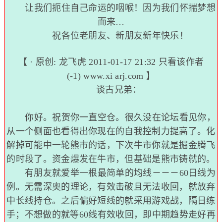
让我们扼住自己命运的咽喉！因为我们怀揣梦想
而来…
祝各位老朋友、新朋友新年快乐！
【 · 原创:
龙飞虎
2011-01-17 21:32
只看该作者
(-1)
www.xi arj.com 】
谈古兄弟：
你好。祝贺你一直空仓。很久没在论坛看见你，
从一个侧面也看得出你现在的自我控制力提高了。化
解掉可能中一轮熊市的话，下次牛市你就是掘金腾飞
的时段了。资金爆发在牛市，但基础是熊市铸就的。
有朋友就爱举一根最简单的均线－－－60日线为
例。无需深奥的理论，有效击破且无法收回，就放弃
中长线持仓。之后偏好短线的就采用游戏战，隔日练
手；不想做的就等60线有效收回，即中期趋势走好再