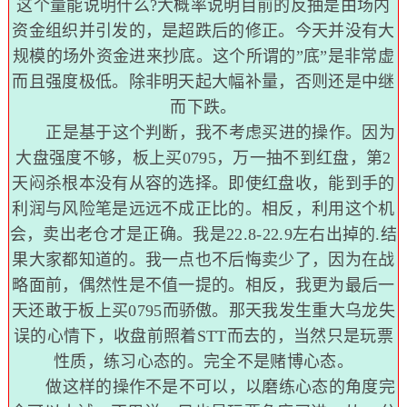
这个量能说明什么?大概率说明目前的反抽是由场内
资金组织并引发的，是超跌后的修正。今天并没有大
规模的场外资金进来抄底。这个所谓的”底”是非常虚
而且强度极低。除非明天起大幅补量，否则还是中继
而下跌。
正是基于这个判断，我不考虑买进的操作。因为
大盘强度不够，板上买0795，万一抽不到红盘，第2
天闷杀根本没有从容的选择。即使红盘收，能到手的
利润与风险笔是远远不成正比的。相反，利用这个机
会，卖出老仓才是正确。我是22.8-22.9左右出掉的.结
果大家都知道的。我一点也不后悔卖少了，因为在战
略面前，偶然性是不值一提的。相反，我更为最后一
天还敢于板上买0795而骄傲。那天我发生重大乌龙失
误的心情下，收盘前照着STT而去的，当然只是玩票
性质，练习心态的。完全不是赌博心态。
做这样的操作不是不可以，以磨练心态的角度完