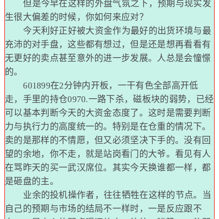
但是今早在这样的外盘气氛之下，预期与现实发
生很大偏差的时候，你如何来应对？
今天利好正好被大资金作为最好的出货环境与最
充沛的对手盘，这些都有想过，但是还是想再看看有
无更好的卖点甚至意外的进一步发展。人总是会憧憬
的。
601899在2分钟内开板，一干有色全部高开低
走，手里的持仓0970.一路下杀，磁板块的弱势，已经
可以基本判断今天的大资金态度了。这时是需要判断
力与执行力的高度统一的。特别是在仓重的情况下。
卖的是那样的不情愿，但又必须坚决下手的。没有回
望的余地，你不走，就是站岗看门的大爷。看见有人
在骂昨天的买一武汉席位。其实今天换谁都一样，都
是砸盘的主。
业余的投机操作者，往往牺牲在这样的节点。当
自己的预期与市场的结局不一样时，一是反应跟不