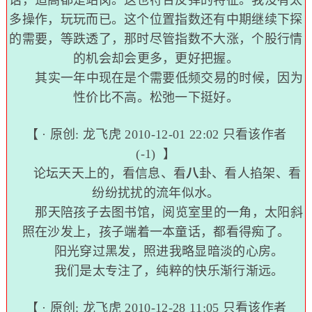
话，追高都是站岗。这也符合反弹的特征。我没有太
多操作，玩玩而已。这个位置指数还有中期继续下探
的需要，等跌透了，那时尽管指数不大涨，个股行情
的机会却会更多，更好把握。
其实一年中现在是个需要低频交易的时候，因为
性价比不高。松弛一下挺好。
【 · 原创:
龙飞虎
2010-12-01 22:02
只看该作者
(-1)
】
论坛天天上的，看信息、看
八
卦、看人掐架、看
纷纷扰扰的流年似水。
那天陪孩子去图书馆，阅览室里的一角，太阳斜
照在沙发上，孩子端着一本童话，都看得痴了。
阳光穿过黑发，照进我略显暗淡的心房。
我们是太专注了，纯粹的快乐渐行渐远。
【 · 原创:
龙飞虎
2010-12-28 11:05
只看该作者