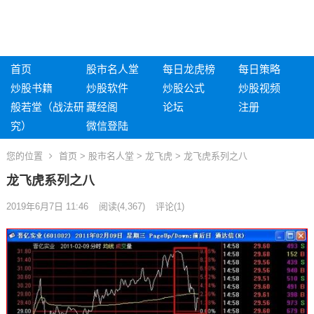
首页
股市名人堂
每日龙虎榜
每日策略
炒股书籍
炒股软件
炒股公式
炒股视频
般若堂（战法研
藏经阁
论坛
注册
究）
微信登陆
您的位置
首页
>
股市名人堂
>
龙飞虎
> 龙飞虎系列之八
龙飞虎系列之八
2019年6月7日 11:46
阅读
(4,367)
评论(1)