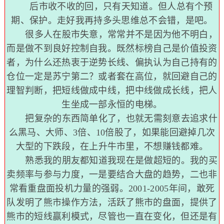
后市收不收的回，只有天知道。但人总有个预
期、保护。走好我再持多头思维总不会错，是吧。
很多人在股市失意，常常并不是因为他不明白，
而是做不到良好控制自我。既然标榜自己是价值投资
者，为什么还热衷于逆势长线、偏执认为自己持有的
仓位一定是苏宁第二？或者套在高位，就回避自己的
理智判断，把短线做成中线，把中线做成长线，把人
生坐成一部永恒的电梯。
把复杂的东西简单化了，也就无需刻意去追求什
么黑马、大师、3倍、10倍股了，如果能回避掉几次
大型的下跌段，在上升牛市里，不想赚钱都难。
熟悉我的朋友都知道我现在是做超短的。我的买
卖频率与参与力度，一是要结合大盘的趋势，二也非
常看重盘面投机力量的强弱。2001-2005年间，敢死
队发明了熊市操作方法，活跃了熊市的盘面，提供了
熊市的短线赢利模式，尽管也一直在变化，但还是有