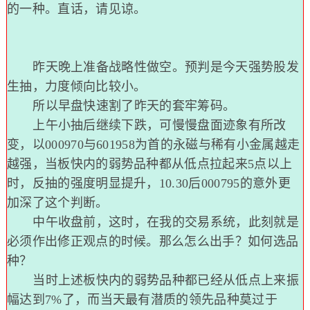
的一种。直话，请见谅。
昨天晚上准备战略性做空。预判是今天强势股发
生抽，力度倾向比较小。
所以早盘快速割了昨天的套牢筹码。
上午小抽后继续下跌，可慢慢盘面迹象有所改
变，以000970与601958为首的永磁与稀有小金属越走
越强，当板快内的弱势品种都从低点拉起来5点以上
时，反抽的强度明显提升，10.30后000795的意外更
加深了这个判断。
中午收盘前，这时，在我的交易系统，此刻就是
必须作出修正观点的时候。那么怎么出手？如何选品
种？
当时上述板快内的弱势品种都已经从低点上来振
幅达到7%了，而当天最有潜质的领先品种莫过于