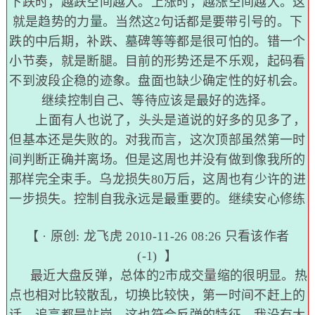
下跌时，越跌空间越大。上涨时，越涨空间越大。这
就是趋势的力量。当然这2句话都是要带引号的。下
跌的中后期，补跌、墓碑等等都是很可怕的。错一个
小节奏，就是断腿。目前的形势还是不乐观，起码看
不到波段企稳的迹象。盘面也缺少确定性的好机会。
继续控制自己、等待应该是最好的选择。
上面有人也说了，头头是道说的好多的见多了，
但基本还是失败的。对我而言，这次顶部虽然第一时
间判断正确并离场。但是这周也并没有做到像我所的
那样完全束手。乌龙损失80万后，这周也有少许的进
一步损失。控制自我永远是最重要的。继续安心修练
【 · 原创:
龙飞虎
2010-11-26 08:26
只看该作者
(-1)
】
最近大盘反弹，总体的2市成交量缩的很明显。热
点也相对比较散乱，切换比较快，第一时间不赶上的