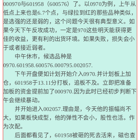
000970与601958（600576）了。以0970为例，上午从
低点上来也是6.7个点，与绿拉到红的那些品种类似，
是选强的还是弱的，这个问题今天很有典型意义。如
果今天下午反攻成功，一定是970这些明天能获得更
佳的收益，更有利的出货环境。如果失败，损失会小
于或者接近弱者。
中午休市，候选品种是
0970.601958.600576.000795.002057.
下午开盘便如计划开始介入0970.并计划板上加
仓，601958于13.11分打板，追板不及。立即把准备
加板的资金提前加了000970.因为此时已经初步判断下
午会继续暴动。
并开始进入002057.理由是，今天他的振幅尚不
大，如果板快成型，他的弹性不会小，股性也活。作
为次配。
后面都看见了，601958被砸的死去活来，磁也查