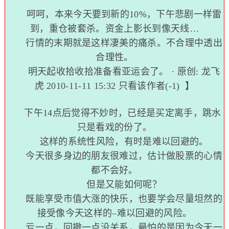
呵呵，本来今天要到新的10%，下午悲剧一样雷
到，重仓被套杀。资金上影长到像天线…
行情的末期就是这样凄美的痛杀。不合理中透出
合理性。
明天起收拾收拾准备看亚运会了。 · 原创:
龙飞
虎
2010-11-11 15:32
只看该作者(-1)
】
下午14点后觉得不妙时，已经是买定离手，跳水
只是看戏的份了。
这样的系统性风险，有时是难以回避的。
今天很多身边的朋友很难过，估计做股票的心情
都不会好。
但是又能如何呢？
既能享受市值大涨的快乐，也要学会尽量坦然的
接受像今天这样的–难以回避的风险。
亏一点，回撤一点没关系，最怕的是因为今天一