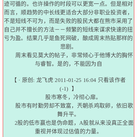
迹可循的。也许操作的时段可以更宽一点。但是相对
而言，顺趋势的中长线更适合大部分非职业投资者，
不是短线不可为，而是失败的股民大都在熊市采用了
自己并不擅长的方法－－频繁的短线来谋求快速的扭
亏为盈。结果几乎是鱼死网破，酿成周末热贴那样的
悲剧。
周末看见莫大的帖子，非常倾心于他博大的胸怀
与睿智。是的，不能因为自
【 · 原创:
龙飞虎
2011-01-25 16:04
只看该作者
(-1)
】
股市寒冬，冷彻心扉。
股市有时勤劳却不致富，兲朝杀鸡取卵，依旧歌
舞升平。
2股的低市赢也是伪命题，A股就从来没真正全面
重视并体现过估值的力量。