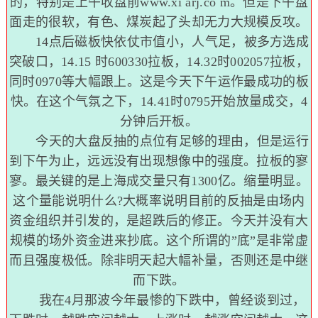
的，特别是上午收盘前
www.xi arj.co m
。但是下午盘
面走的很软，有色、煤炭起了头却无力大规模反攻。
14点后磁板快依仗市值小，人气足，被多方选成
突破口，14.15 时600330拉板，14.32时002057拉板，
同时0970等大幅跟上。这是今天下午运作最成功的板
快。在这个气氛之下，14.41时0795开始放量成交，4
分钟后开板。
今天的大盘反抽的点位有足够的理由，但是运行
到下午为止，远远没有出现想像中的强度。拉板的寥
寥。最关键的是上海成交量只有1300亿。缩量明显。
这个量能说明什么?大概率说明目前的反抽是由场内
资金组织并引发的，是超跌后的修正。今天并没有大
规模的场外资金进来抄底。这个所谓的”底”是非常虚
而且强度极低。除非明天起大幅补量，否则还是中继
而下跌。
我在4月那波今年最惨的下跌中，曾经谈到过，