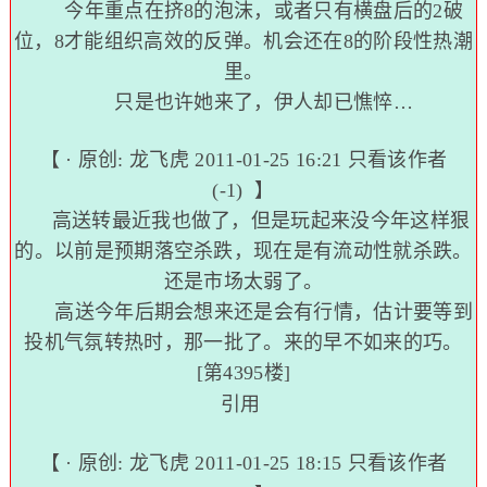
今年重点在挤8的泡沫，或者只有横盘后的2破
位，8才能组织高效的反弹。机会还在8的阶段性热潮
里。
只是也许她来了，伊人却已憔悴…
【 · 原创:
龙飞虎
2011-01-25 16:21
只看该作者
(-1)
】
高送转最近我也做了，但是玩起来没今年这样狠
的。以前是预期落空杀跌，现在是有流动性就杀跌。
还是市场太弱了。
高送今年后期会想来还是会有行情，估计要等到
投机气氛转热时，那一批了。来的早不如来的巧。
[第4395楼]
引用
【 · 原创:
龙飞虎
2011-01-25 18:15
只看该作者