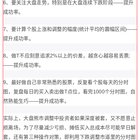
6、要关注大盘走势，特别是在大盘连续下跌阶段——提升
成功率。
7、要计算个股上涨和调整的幅度(统计平均的震幅区间)——
提升成功率。
8、做T不应刻意追求2%以上的价差，越贪心越容易丢票;
——提升成功率。
9、最好做自己非常熟悉的股票，反复看个股每天的分时
图，复盘每日的买入卖出做T点位，看完1000个分时图，自
然熟能生巧——提升成功率。
实际上，大盘熊市调整中投资者如果深度被套，又不愿意止
损离场，为了尽量减少亏损、摊低买入总成本尽可能早日解
套，还有第三种操作对策，即利用下跌调整市道里的分时图