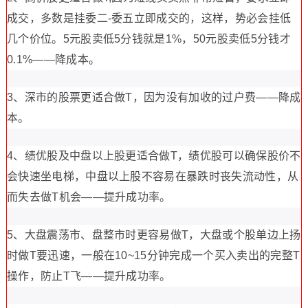
成交，多数是挂委二-委五立即成交的，这样，势必会挂低
几个价位。5元股卖低5分钱就是1%，50元股卖低5分钱才
0.1%——降成本。
3、深市的股票更适合做T，因为没有加收的过户费——降成
本。
4、绩优股及中盘以上股更适合做T，绩优股可以确保股价不
会快速坐电梯，中盘以上股不容易在暴跌时丧失流动性，从
而失去做T机会——提升成功率。
5、大盘震荡市、盘整市时更容易做T，大盘或个股单边上扬
时做T要迅速，一般在10~15分钟完成一个买入卖出的完整T
操作，防止T飞——提升成功率。