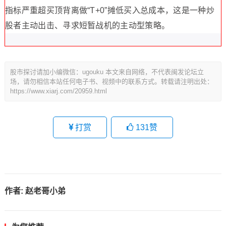
指标严重超买顶背离做“T+0”摊低买入总成本，这是一种炒
股者主动出击、寻求短暂战机的主动型策略。
股市探讨请加小编微信：ugouku 本文来自网络，不代表闽发论坛立
场，请勿相信本站任何电子书、视频中的联系方式。转载请注明出处：
https://www.xiarj.com/20959.html
打赏
131
赞
作者:
赵老哥小弟