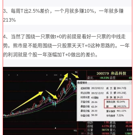
3、每周T出2.5%差价，一个月就多赚10%，一年就多赚
213%
4、当然了围绕一只票做t+0的前提是看好一只票的中线走
势。熊市是不能用围绕一只股票天天T+0这种思路的。一年
的利润就是个股一年涨幅加T+0做出的差价。