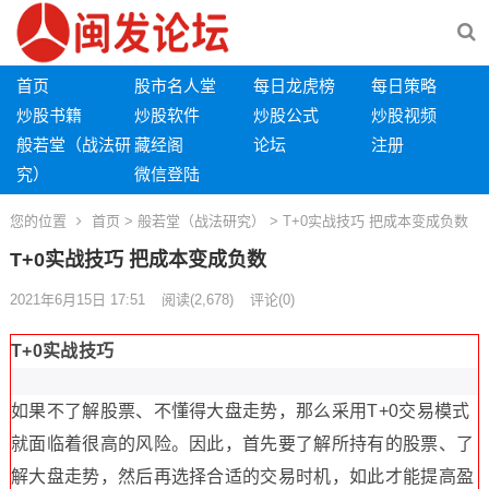
首页
股市名人堂
每日龙虎榜
每日策略
炒股书籍
炒股软件
炒股公式
炒股视频
般若堂（战法研
藏经阁
论坛
注册
究）
微信登陆
您的位置
首页
>
般若堂（战法研究）
> T+0实战技巧 把成本变成负数
T+0实战技巧 把成本变成负数
2021年6月15日 17:51
阅读
(2,678)
评论(0)
T+0实战技巧
如果不了解股票、不懂得大盘走势，那么采用T+0交易模式
就面临着很高的风险。因此，首先要了解所持有的股票、了
解大盘走势，然后再选择合适的交易时机，如此才能提高盈