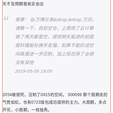
天不及预期我肯定会出
斐箫： @万博兄弟&nbsp;&nbsp;万兄，
请教一下，目前空仓，上周除了云计算
做了两天都是空，感觉明天能进的前提
是科隆股份换手走强，如果不能的话空
间高度进一步压制，加上现在除了业绩
没有其他
2019-05-05 19:00
2054被按死，压制了0815的空间。 300099 那个周期走的
气势如虹，也有0723饭包成功提供的主力。大周期，多点
开花，小周期，一枝独秀。