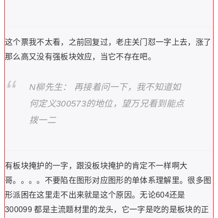
这个票我不太看，之前回复过，老庄关门怼一字上去，涨了
那么高又没有强板块效应，当它不存在吧。
N柳先生： 再接着问一下，我不知道如
何定义300573的地位，望万兄看到能点
拨一二
有板块掩护的一字，跟没板块掩护的肯定不一样啊大
哥。。。。不要陷在图形对应图形的单体系理解里。很多图
形派困在这里走不出来就是这个原因。无论604还是
300099 都是主流题材里的龙头，它一字是吃的是板块的正