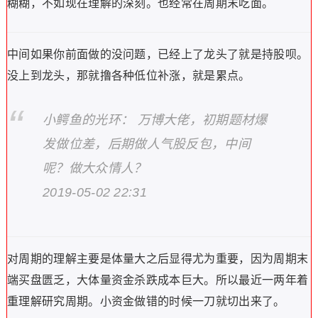
糊糊，不如现在理解的深刻。也经常在周期末吃面。
中间如果你前面做的没问题，已经上了龙头了就是持股呗。
没上到龙头，那就撸各种低位补涨，就是累点。
小鳄鱼的光环： 万博大佬，初期题材爆
发做位差，后期做人气股反包，中间
呢？做大众情人？
2019-05-02 22:31
对周期的理解主要是体量大之后显得尤为重要，因为周期末
端买盘匮乏，大体量资金杀跌成本巨大。所以最近一两年着
重理解研究周期。小资金做错的时候一刀就切出来了。