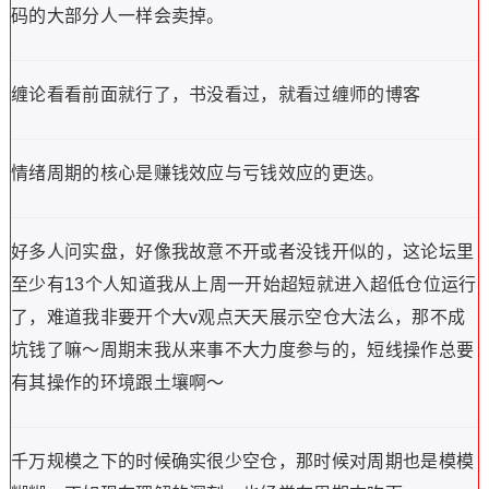
码的大部分人一样会卖掉。
缠论看看前面就行了，书没看过，就看过缠师的博客
情绪周期的核心是赚钱效应与亏钱效应的更迭。
好多人问实盘，好像我故意不开或者没钱开似的，这论坛里
至少有13个人知道我从上周一开始超短就进入超低仓位运行
了，难道我非要开个大v观点天天展示空仓大法么，那不成
坑钱了嘛～周期末我从来事不大力度参与的，短线操作总要
有其操作的环境跟土壤啊～
千万规模之下的时候确实很少空仓，那时候对周期也是模模