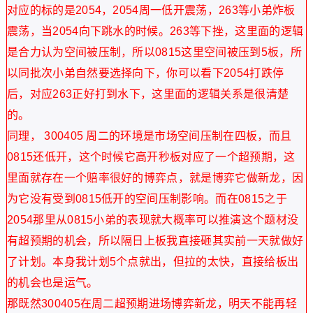
对应的标的是2054，2054周一低开震荡，263等小弟炸板
震荡，当2054向下跳水的时候。263等下挫，这里面的逻辑
是合力认为空间被压制，所以0815这里空间被压到5板，所
以同批次小弟自然要选择向下，你可以看下2054打跌停
后，对应263正好打到水下，这里面的逻辑关系是很清楚
的。
同理， 300405 周二的环境是市场空间压制在四板，而且
0815还低开，这个时候它高开秒板对应了一个超预期，这
里面就存在一个赔率很好的博弈点，就是博弈它做新龙，因
为它没有受到0815低开的空间压制影响。而在0815之于
2054那里从0815小弟的表现就大概率可以推演这个题材没
有超预期的机会，所以隔日上板我直接砸其实前一天就做好
了计划。本身我计划5个点就出，但拉的太快，直接给板出
的机会也是运气。
那既然300405在周二超预期进场博弈新龙，明天不能再轻