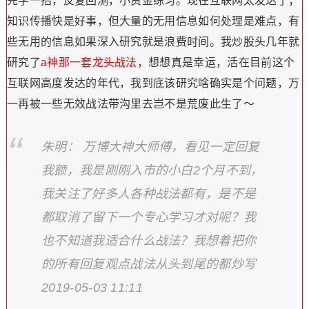
先学一招，反复回测，小资金练习。现在互联网太发达了，
知识传播快是好事，但大量的无用信息如何处理是难点，有
些无用的信息如果深入研究就是浪费时间。我炒股头几年就
研究了
a神那一套龙头战法
，想想真是幸运，活在目前这个
互联网高度发达的年代，我到底该研究啥确实是个问题，万
一再被一些无效战法带沟里去岂不是荒废此生了～
朱明： 万博大神大师傅，看见一定回复
我额，我是刚刚入市的小白2个月不到，
我关注了好多人各种战法都有，是不是
都取消了留下一个专心学习才对呢？我
也不知道我适合什么战法？我想着把你
的所有回复观点战法从头到尾的都炒写
2019-05-03 11:11