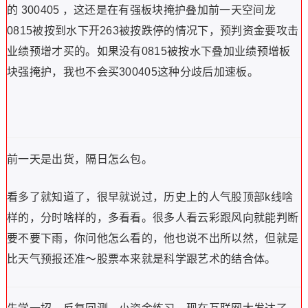
的 300405 ，这还是在有强板块掩护叠加前一天空间龙
0815被按到水下开263被按跌停的情况下，预判资金要攻击
业绩预增才买的。如果没有0815被按水下叠加业绩预增板
块强掩护，我也不会买300405这种分歧后加速板。
前一天是出货，隔日怎么包。
看多了就知道了，很早就说过，历史上的人气股顶部k线啥
样的，分时啥样的，多看看。很多人看云彩跟风向就能判断
要不要下雨，你问他怎么看的，他也说不出所以然，但就是
比天气预报还准～股票本来就是科学跟艺术的结合体。