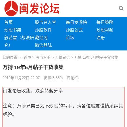
首页
股市名人堂
每日龙虎榜
每日策略
炒股书籍
炒股软件
炒股公式
炒股视频
般若堂（战法研
藏经阁
论坛
注册
究）
微信登陆
您的位置
首页
>
股市写手
>
万博兄弟
> 万搏 19年5月帖子干货收集
万搏 19年5月帖子干货收集
2019年11月22日 22:07
阅读
(3,359)
评论(0)
闽发论坛收集，欢迎转载分享
注意：万博兄弟已为不炒股的写手，请各位股友谨慎采纳其
经验。