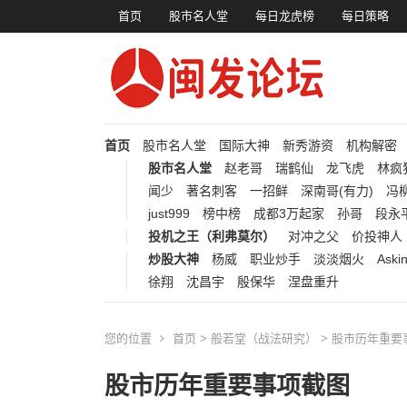
首页
股市名人堂
每日龙虎榜
每日策略
首页
股市名人堂
国际大神
新秀游资
机构解密
股市名人堂
赵老哥
瑞鹤仙
龙飞虎
林疯
闻少
著名刺客
一招鲜
深南哥(有力)
冯柳
just999
榜中榜
成都3万起家
孙哥
段永
投机之王（利弗莫尔）
对冲之父
价投神人
炒股大神
杨威
职业炒手
淡淡烟火
Aski
徐翔
沈昌宇
殷保华
涅盘重升
您的位置
首页
>
般若堂（战法研究）
> 股市历年重要
股市历年重要事项截图