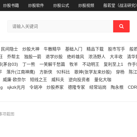
炒股书籍
炒股软件
炒股公式
炒股视频
般若堂（战法研究
民间隐士
炒股大神
牛散精华
基础入门
精品下载
股市写手
般
狂
乔帮主
独股一箭
退学炒股
绝岭雄风
浓汤野人
大丰收
清华
(茅台03)
丁一熊
一笑解千愁篇
牧羊
不动明王
复利至上1
作手
平
落升(江南神鹰)
方新侠
92科比
歌神(张学友来炒股)
穿杨
陈
威廉·欧奈尔
短线之王
威科夫
逆向投资者
量化大咖
ng
sjkzk光月
令胡冲
炒股养家
德隆专家
经常站岗
陶永根
CDR
事项截图