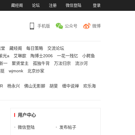
）
藏经阁
论坛
注册
微信登陆
登录
手机版
公众号
微博
若堂
藏经阁
每日策略
交流论坛
紫光a
艾琳歆
陶博士2006
一花一残忆
小鳄鱼
新一
聚贤堂主
孤独牛背
万法归宗
流沙河
江挺
wjmonk
北京炒家
R
杨永兴
佛山无影脚
胡斐
缠中说禅
欢乐海
用户中心
微信登陆
发布帖子