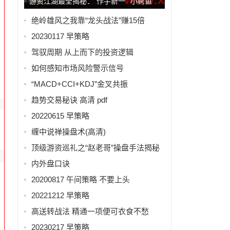
游资江湖最全揭秘：“作手新一”“小鳄鱼”
牛在哪里？生态改变后...
绝岭雄风之我靠“龙头战法”赚15倍
20230117 早策略
驾驭周期 从上而下的投资逻辑
如何感知市场风险警示信号
“MACD+CCI+KDJ”金叉共振
趋势交易秘诀 高清 pdf
20220615 早策略
缠中说禅操盘术(高清)
顶级游资巡礼之“赵老哥”操盘手法揭秘
内外盘口诀
20200817 午间策略 不要上头
20221212 早策略
高送转战法 精通一项便可衣食不愁
20230217 早策略