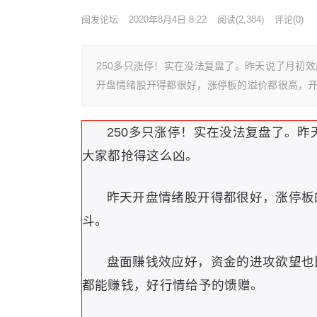
闽发论坛
2020年8月4日 8:22
阅读
(2,384)
评论(0)
250多只涨停！实在没法复盘了。昨天说了月初
开盘情绪股开得都很好，涨停板的溢价都很高，开
250多只涨停
！实在没法
复盘了
。昨
大家都抢得这么凶。
昨天开盘情绪股开得都很好，涨停板
斗。
盘面赚钱效应好，资金的进攻欲望也
都能赚钱，好行情给予的馈赠。