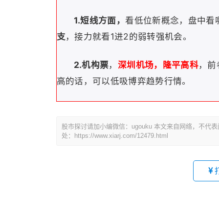
1.
短线方面，
看低位新概念，盘中看
支
，接力就看1进2的弱转强机会。
2.机构票
，
深圳机场，隆平高科
，前
高的话，可以低吸博弈趋势行情。
股市探讨请加小编微信：ugouku 本文来自网络，不
处：https://www.xiarj.com/12479.html