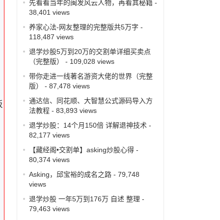
先看看当年的闽发风云人物，再看其秘籍
-
38,401 views
养家心法-网友整理的完整版共5万字
-
118,487 views
退学炒股5万到20万的交割单详细买卖点
（完整版）
- 109,028 views
带你走进一线著名游资大佬的世界（完整
版）
- 87,478 views
息
通达信、同花顺、大智慧公式源码导入方
板
法教程
- 83,893 views
退学炒股：14个月150倍 详解退神技术
-
82,177 views
机
【藏经阁•交割单】asking炒股心得
-
80,374 views
Asking，邱宝裕的成名之路
- 79,748
views
退学炒股 一年5万到176万 自述 整理
-
79,463 views