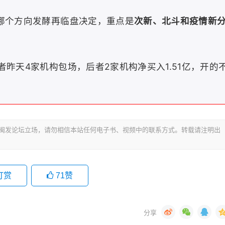
哪个方向发酵再临盘决定，重点是
次新、北斗和疫情新
者昨天4家机构包场，后者2家机构净买入1.51亿，开的
代表闽发论坛立场，请勿相信本站任何电子书、视频中的联系方式。转载请注明出
打赏
71
赞