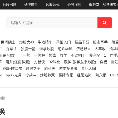
炒股书籍
炒股软件
炒股公式
炒股视频
般若堂（战法研究
民间隐士
炒股大神
牛散精华
基础入门
精品下载
股市写手
般
狂
乔帮主
独股一箭
退学炒股
绝岭雄风
浓汤野人
大丰收
清华
(茅台03)
丁一熊
一笑解千愁篇
牧羊
不动明王
复利至上1
作手
平
落升(江南神鹰)
方新侠
92科比
歌神(张学友来炒股)
穿杨
陈
威廉·欧奈尔
短线之王
威科夫
逆向投资者
量化大咖
ng
sjkzk光月
令胡冲
炒股养家
德隆专家
经常站岗
陶永根
CDR
位切换
换