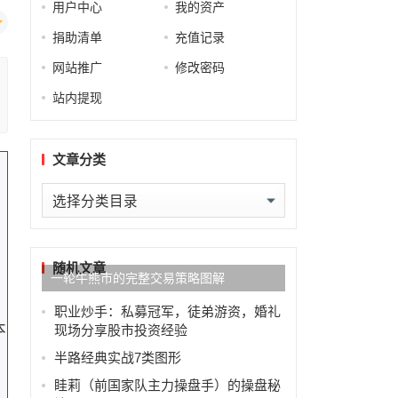
用户中心
我的资产
捐助清单
充值记录
网站推广
修改密码
站内提现
文章分类
，
文
章
分
类
随机文章
一轮牛熊市的完整交易策略图解
职业炒手：私募冠军，徒弟游资，婚礼
本
现场分享股市投资经验
半路经典实战7类图形
眭莉（前国家队主力操盘手）的操盘秘