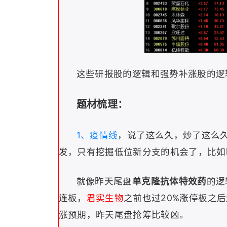
这些研报股的逻辑和强势补涨股的逻
题材梳理：
1、疫情线
，说了这么久，炒了这么
发，只有挖掘低位新分支的机会了，比如
就像昨天尾盘
单克隆抗体特效药
的逻
连板，
君实生物
之前也过20%涨停板之
涨预期，昨天尾盘抢筹比较凶。