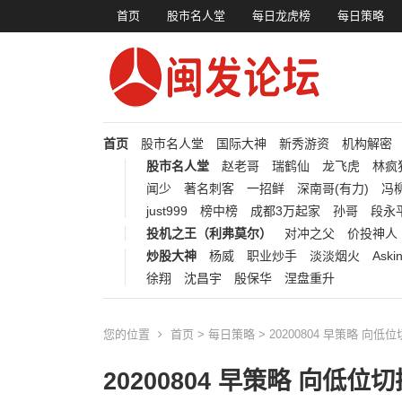
首页
股市名人堂
每日龙虎榜
每日策略
首页
股市名人堂
国际大神
新秀游资
机构解密
股市名人堂
赵老哥
瑞鹤仙
龙飞虎
林疯
闻少
著名刺客
一招鲜
深南哥(有力)
冯柳
just999
榜中榜
成都3万起家
孙哥
段永
投机之王（利弗莫尔）
对冲之父
价投神人
炒股大神
杨威
职业炒手
淡淡烟火
Aski
徐翔
沈昌宇
殷保华
涅盘重升
您的位置
首页
>
每日策略
> 20200804 早策略 向低
20200804 早策略 向低位切