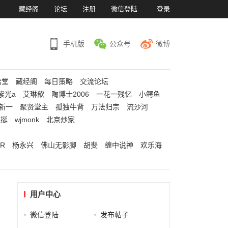
）
藏经阁
论坛
注册
微信登陆
登录
手机版
公众号
微博
若堂
藏经阁
每日策略
交流论坛
紫光a
艾琳歆
陶博士2006
一花一残忆
小鳄鱼
新一
聚贤堂主
孤独牛背
万法归宗
流沙河
江挺
wjmonk
北京炒家
R
杨永兴
佛山无影脚
胡斐
缠中说禅
欢乐海
用户中心
微信登陆
发布帖子