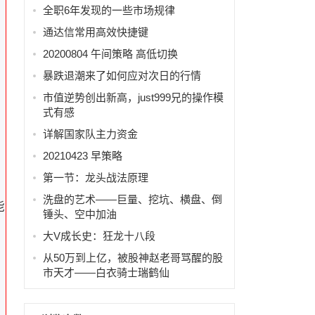
全职6年发现的一些市场规律
通达信常用高效快捷键
，
20200804 午间策略 高低切换
暴跌退潮来了如何应对次日的行情
市值逆势创出新高，just999兄的操作模
式有感
详解国家队主力资金
20210423 早策略
第一节：龙头战法原理
洗盘的艺术——巨量、挖坑、横盘、倒
能
锤头、空中加油
大V成长史：狂龙十八段
从50万到上亿，被股神赵老哥骂醒的股
市天才——白衣骑士瑞鹤仙