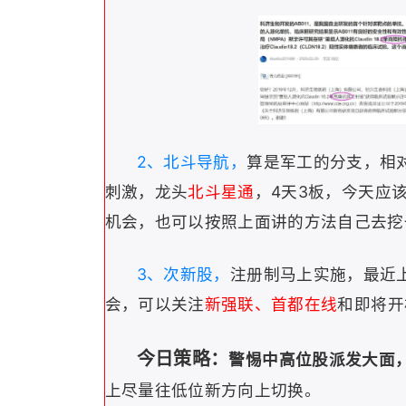
2、北斗导航，
算是军工的分支，相
刺激，龙头
北斗星通
，4天3板，今天应
机会，也可以按照上面讲的方法自己去挖
3、次新股，
注册制马上实施，最近
会，可以关注
新强联、首都在线
和即将开
今日策略：
警惕中高位股派发大面
上尽量往低位新方向上切换。