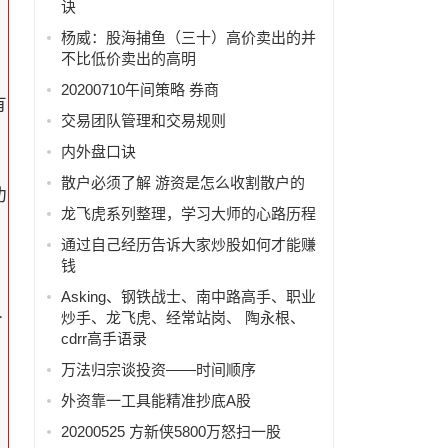
诀
，
杨威：股海捕鱼（三十）高价卖出的并
不比低价卖出的高明
20200710午间策略 券商
有
交易团队管理和交易规则
内外盘口诀
散户必须了解 游资是怎么收割散户的
功
龙飞虎系列整理，学习大师的心路历程
通过自己经历告诉大家炒股如何才能赚
钱
Asking、钢铁战士、南中路高手、职业
个
炒手、龙飞虎、经常站岗、 陶永根、
cdrr高手语录
万法归宗谈投资——时间顺序
外资靠一工具能精准抄底A股
，
20200525 方新侠5800万怒扫一股