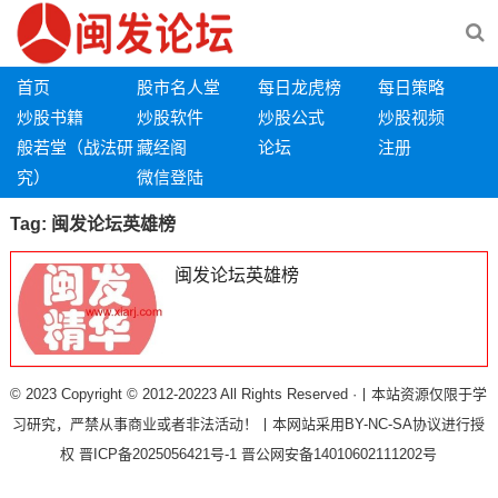
首页
股市名人堂
每日龙虎榜
每日策略
炒股书籍
炒股软件
炒股公式
炒股视频
般若堂（战法研
藏经阁
论坛
注册
究）
微信登陆
Tag:
闽发论坛英雄榜
闽发论坛英雄榜
© 2023 Copyright © 2012-20223 All Rights Reserved ·丨本站资源仅限于学
习研究，严禁从事商业或者非法活动！丨本网站采用BY-NC-SA协议进行授
权
晋ICP备2025056421号-1
晋公网安备14010602111202号