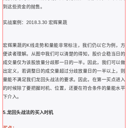
粤传媒是彩票概念的人气股之一，前期层走出一波三连板的
强势行情，这一点是满足了我们龙回头战法的基本选股要
求。该股在4月19日出现放量分歧的现象，次日低开低走，
直至跌停。第三个交易日小幅调整，股价企稳。当这个过程
结束之后，该股于第四个交易日逆势涨停，符合我们的介入
时机。从粤传媒调整的最高价6.4元到企稳的加个5.3元计
算，总共调整的幅度是20%。同样符合我们对调整空间的判
断。该股在第四个交易日涨停后，次日再度连板，最终创下
6.95的股价新高。
4.核心的辅助因素——量能。
除了调整空间、位置、时机之外，最重要的一个观察因素就