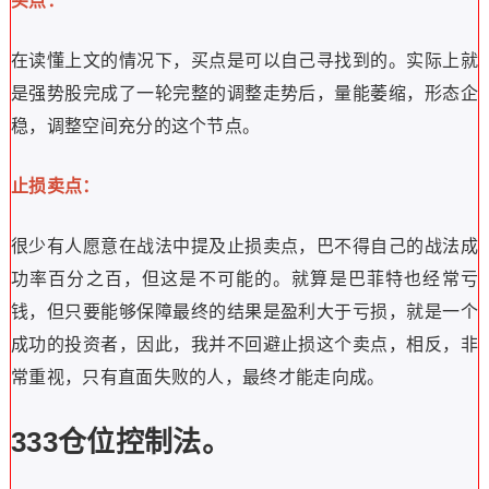
是量能。在强势股进入调整阶段的时候，一定会进入由放量
分歧——一致性大跌 ——缩量调整的过程。我们的买点就
是建立在缩量调整这个位置的过程中，这个过程其内在意义
是预示着股价的卖盘抛压大幅减少，不坚定看多的资金和短
期获利筹码已经全部离场。此时再做第二波拉升，才不会受
到这些资金的抛售。
实战案例：2018.3.30 宏辉果蔬
宏辉果蔬的K线走势和量能非常标注，我们仍以它为例，方
便读者理解。从图中我们可以清楚的得知，股价企稳当日的
成交量仅为该股放量分歧那一日的一半。因此，我们可以做
出定义，若调整日的成交量超过分歧放量日的一半以上，则
量能不满足我们龙回头战法的要求。因此，在第一买点进入
的时候除了要把握时机、位置，还要在符合条件的量能水平