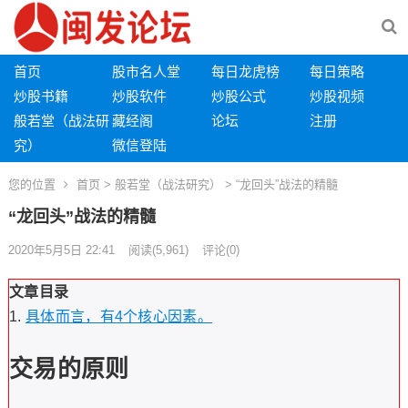
首页
股市名人堂
每日龙虎榜
每日策略
炒股书籍
炒股软件
炒股公式
炒股视频
般若堂（战法研
藏经阁
论坛
注册
究）
微信登陆
您的位置
首页
>
般若堂（战法研究）
> “龙回头”战法的精髓
“龙回头”战法的精髓
2020年5月5日 22:41
阅读
(5,961)
评论(0)
文章目录
具体而言，有4个核心因素。
交易的原则