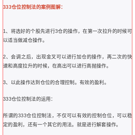
成功的投资者，因此，我并不回避止损这个卖点，相反，非
常重视，只有直面失败的人，最终才能走向成。
333仓位控制法。
“333仓位控制法”，很简单的理解就是如果仓位是十层，那
么先买3仓，再买3仓，最后在跟3仓。所以就做333仓位控
制法。
333仓位控制法的重要性
：
1、成功的投资=客观简明的规则+等待机会的耐心+控制仓
位的理智+快速止损的果断+扩大利润的勇气。
2、股市无法就是做空还是做多，但是在这样的随机股市，
只要管理好仓位依旧还是可以赚钱的。