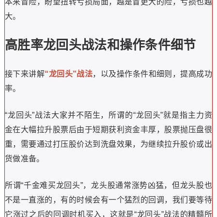
本来冒险，盼望扭转亏损局面，越是冒更大的险，亏损也越
大。
高胜率龙回头战法和操作条件细节
接下来讲解
“龙回头”战法
，
以及操作条件和细则，提高成功
率。
“龙回头”战法大家并不陌生，所谓的“龙回头”就是指主力资
金在大幅拉升股票后由于短期获利资金丰厚，股票抛压盘很
重，需要通过打压股价达到洗盘效果，为继续拉升股价或出
货做准备。
所谓“千金难买龙回头”，龙头股通常涨势凶猛，但龙头股也
不是一直涨的，有的时候会有一个猛烈的回调，我们要等待
它涨过之后的回调时机买入，这就是“龙回头”战法的精髓所