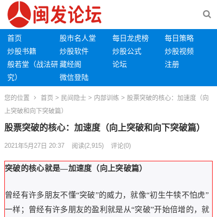
首页
股市名人堂
每日龙虎榜
每日策略
炒股书籍
炒股软件
炒股公式
炒股视频
般若堂（战法研
藏经阁
论坛
注册
究）
微信登陆
您的位置
首页
>
民间隐士
>
内部训练
> 股票突破的核心：加速度（向
上突破和向下突破篇）
股票突破的核心：加速度（向上突破和向下突破篇）
2021年5月27日 20:37
阅读
(2,915)
评论(0)
突破的核心就是
—
加速度（向上突破篇）
曾经有许多朋友不懂“突破”的威力，就像“初生牛犊不怕虎”
一样；曾经有许多朋友的盈利就是从“突破”开始倍增的，就