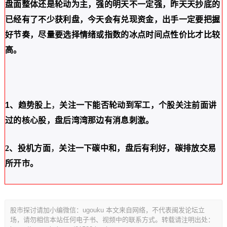
盘面整体还是轮动为主，强的明天不一定强，昨天天抄底的
已经有了不少获利盘，今天会有兑现资金，
出手一定要把握
好节奏，尽量要选择情绪或指数的冰点时间点性价比才比较
高。
1、趋势股上
，
关注一下能否轮动到军工，个股关注前面讲
过的核心股，盘后湾湾那边有消息刺激。
2、投机方面
，
关注一下碳中和，盘后有利好，碳排放交易
所开市。
股市探讨请加小编微信：ugouku 本文来自网络，不代表闽发论坛立
场，请勿相信本站任何电子书、视频中的联系方式。转载请注明出处：