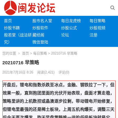
首页
股市名人堂
每日龙虎榜
每日策略
炒股书籍
炒股软件
炒股公式
炒股视频
般若堂（战法研
藏经阁
论坛
注册
究）
微信登陆
您的位置
首页
>
每日策略
> 20210716 早策略
20210716 早策略
2021年7月16日 8:26
阅读
(2,421)
评论(0)
开盘后，锂电和指数杀跌至冰点，金融、钢铁拉了一下，但
效果一般，直到抱团里面的光伏开始表现，盘面才算走稳，
策略里讲的
上机数控
或
晶澳
逐步拉剩，带动锂电开始修复，
但锂电里最强的还是稀土板块，上周五机构爆买，调整三天
后今天再次爆发，昨天早盘策略唯一说的低吸板块就是它。