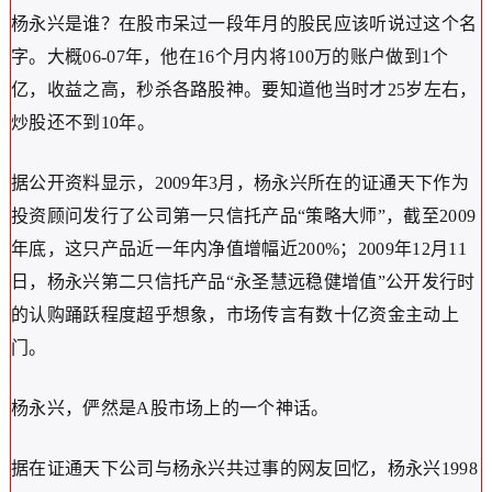
杨永兴是谁？在股市呆过一段年月的股民应该听说过这个名
字。大概06-07年，他在16个月内将100万的账户做到1个
亿，收益之高，秒杀各路股神。要知道他当时才25岁左右，
炒股还不到10年。
据公开资料显示，2009年3月，杨永兴所在的证通天下作为
投资顾问发行了公司第一只信托产品“策略大师”，截至2009
年底，这只产品近一年内净值增幅近200%；2009年12月11
日，杨永兴第二只信托产品“永圣慧远稳健增值”公开发行时
的认购踊跃程度超乎想象，市场传言有数十亿资金主动上
门。
杨永兴，俨然是A股市场上的一个神话。
据在证通天下公司与杨永兴共过事的网友回忆，杨永兴1998