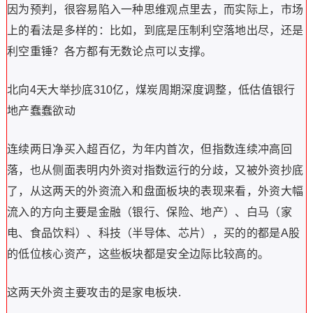
因为预判，很容易陷入一种思维观点里去，而实际上，市场
上的看法是多样的：比如，到底是压制利空落地出尽，还是
利空重锤？各方都有无数论点可以支撑。
北向4天大举抄底310亿，煤炭周期深度调整，低估值银行
地产蠢蠢欲动
连续两日净买入超百亿，为年内首次，但指数连续冲高回
落，也从侧面表明内外资对指数运行的分歧，又被外资抄底
了，从这两天的外资流入和盘面板块的表现来看，外资大幅
流入的方向主要是金融（银行、保险、地产）、白马（家
电、食品饮料）、科技（半导体、芯片），买的的都是A股
的低位核心资产，这些板块都是安全边际比较高的。
这两天外资主要攻击的是家电板块.