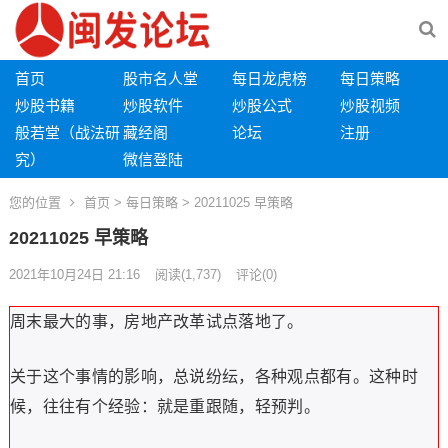
首页
股市名人堂
每日龙虎榜
每日策略
炒股书籍
炒股软件
炒股公式
炒股视频
般若堂（战法研
藏经阁
论坛
注册
究）
微信登陆
您的位置
首页
>
每日策略
> 20211025 早策略
20211025 早策略
2021年10月24日 21:16
阅读
(1,737)
评论(0)
周末最大的事，房地产改革试点落地了。
关于这个事情的影响，总说纷纭，各种观点都有。这种时
候，往往有个经验：就是重跟随，轻预判。