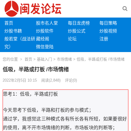
首页
股市名人堂
每日龙虎榜
每日策略
炒股书籍
炒股软件
炒股公式
炒股视频
般若堂（战法研
藏经阁
论坛
注册
究）
微信登陆
您的位置
首页
>
基础入门
>
市场情绪
> 低吸，半路或打板 /市场情绪
低吸，半路或打板 /市场情绪
2022年2月5日 10:15
阅读
(2,848)
评论(0)
思考1：低吸，半路或打板
今天思考下低吸，半路和打板的参与模式；
通过学，我感觉这三种模式各有所长各有所短，如果要很好
的使用，离不开市场情绪的判断，市场板块的判断等；