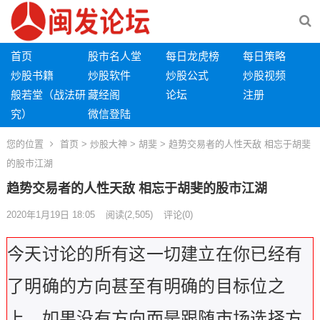
首页
股市名人堂
每日龙虎榜
每日策略
炒股书籍
炒股软件
炒股公式
炒股视频
般若堂（战法研
藏经阁
论坛
注册
究）
微信登陆
您的位置
首页
>
炒股大神
>
胡斐
> 趋势交易者的人性天敌 相忘于胡斐
的股市江湖
趋势交易者的人性天敌 相忘于胡斐的股市江湖
2020年1月19日 18:05
阅读
(2,505)
评论(0)
今天讨论的所有这一切建立在你已经有
了明确的方向甚至有明确的目标位之
上。如果没有方向而是跟随市场选择方