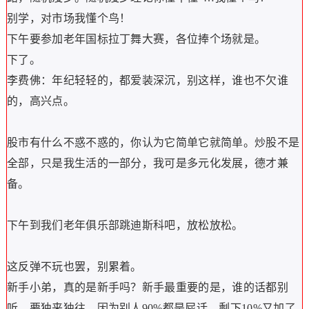
别学，对市场我懂个鸟！
下午要参加老年国标拉丁舞大赛，各位捧个场就是。
下了。
李费佛：年纪轻轻的，都爱装深沉，别这样，谁也不欠谁
的，高兴点。
股市有什么不惑不惑的，你认为它简单它就简单。炒股不是
全部，只是我生活的一部分，我可是多元化发展，德才兼
备。
下午到我们老年俱乐部跳迪斯科吧，放松放松。
这反弹不玩也罢，别累着。
新手小弟，真的是新手吗？新手最重要的是，谁的话都别
听，要独来独往，因为别人90%都是屁话。剩下10%又加了