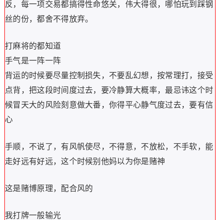
反，每一项交易都搞得性命悠关，伟大得很，哪怕玩到踩钢
丝的份，都舍不得放弃。
打麻将的都知道
手气是一阵一阵
背运的时候要尽量控制损失，不要乱幻想，按常理打，接受
点背，把这段时间度过去，要冷静算大概率，最忌讳这个时
候冒天大的风险刻意做大番，你得平心静气度过去，要有信
心
手顺，不说了，有风帆使尽，不得意，不放松，不手软，能
走好远有好远，这个时候别他妈以为你是赌神
这是赌博原理，配合风的
我打牌一般输光