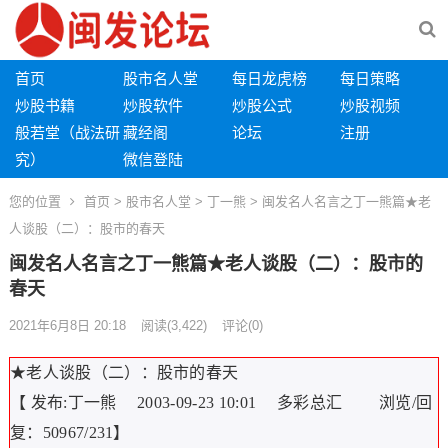
首页
股市名人堂
每日龙虎榜
每日策略
炒股书籍
炒股软件
炒股公式
炒股视频
般若堂（战法研
藏经阁
论坛
注册
究）
微信登陆
您的位置
首页
>
股市名人堂
>
丁一熊
> 闽发名人名言之丁一熊篇★老
人谈股（二）：股市的春天
闽发名人名言之丁一熊篇★老人谈股（二）：股市的
春天
2021年6月8日 20:18
阅读
(3,422)
评论(0)
★老人谈股（二）：股市的春天
【 发布:丁一熊 2003-09-23 10:01 多彩总汇 浏览/回
复：50967/231】