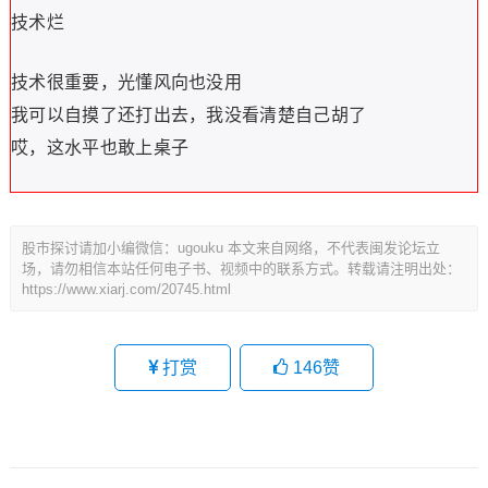
技术烂
技术很重要，光懂风向也没用
我可以自摸了还打出去，我没看清楚自己胡了
哎，这水平也敢上桌子
股市探讨请加小编微信：ugouku 本文来自网络，不代表闽发论坛立
场，请勿相信本站任何电子书、视频中的联系方式。转载请注明出处：
https://www.xiarj.com/20745.html
打赏
146
赞