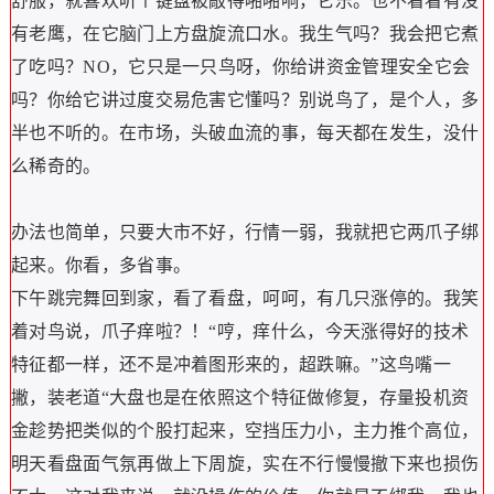
舒服，就喜欢听个键盘被敲得啪啪响，它乐。也不看看有没
有老鹰，在它脑门上方盘旋流口水。我生气吗？我会把它煮
了吃吗？NO，它只是一只鸟呀，你给讲资金管理安全它会
吗？你给它讲过度交易危害它懂吗？别说鸟了，是个人，多
半也不听的。在市场，头破血流的事，每天都在发生，没什
么稀奇的。
办法也简单，只要大市不好，行情一弱，我就把它两爪子绑
起来。你看，多省事。
下午跳完舞回到家，看了看盘，呵呵，有几只涨停的。我笑
着对鸟说，爪子痒啦？！“哼，痒什么，今天涨得好的技术
特征都一样，还不是冲着图形来的，超跌嘛。”这鸟嘴一
撇，装老道“大盘也是在依照这个特征做修复，存量投机资
金趁势把类似的个股打起来，空挡压力小，主力推个高位，
明天看盘面气氛再做上下周旋，实在不行慢慢撤下来也损伤