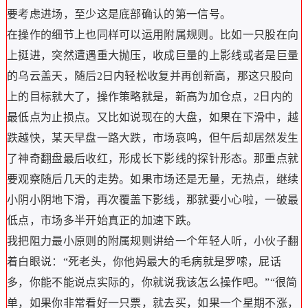
要考虑进场，至少这是底部确认的第一信号。
在操作的细节上也同样可以运用附属规则。比如一只股在向
上挺进，突然遭遇重大抛压，收成巨量的上影线或者是巨量
的乌云盖天，随后2日内轻松收复并再创新高，那这只股向
上的目标就大了，操作策略就是，新高为加仓点，2日内的
最低点为止损点。又比如说现在的大盘，如果在下滑中，越
跌越快，某天早盘一路大跌，市场哀鸣，但午后却居然发生
了神奇翻盘最后收红，形成长下影线的探针形态。那重点就
要观察随后几天的走势。如果市场还是无量，无热点，继续
小阴小阴地下滑，再次覆盖下影线，那就要小心啦，一破最
低点，市场多半开始真正的加速下跌。
我把阻力最小原则的附属规则讲给一个年轻人听，小伙子翻
着白眼说：“死老头，你他妈最大的毛病就是罗嗦，屁话
多，你能不能说点实际的，你就说我该怎么操作吧。”“很简
单，如果你非常看好一只票，就去买，如果一个星期不涨，