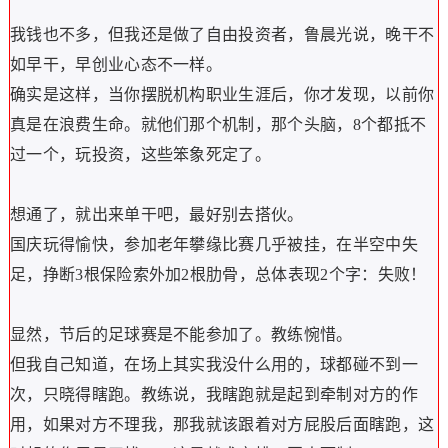
我钱也不多，但我还是做了自由投资者，鲁晨光说，晚干不
如早干，早创业心态不一样。
确实是这样，当你摆脱机构职业生涯后，你才发现，以前你
真是在浪费生命。就他们那个机制，那个头脑，8个都抵不
过一个，玩投资，这些笨象死定了。
想通了，就出来单干吧，最好别去搭伙。
国庆玩得愉快，参加老年攀缘比赛几乎被挂，在半空中失
足，挣断3根保险索外加2根肋骨，总体表现2个字：失败！
显然，节后的足球赛是不能参加了。教练惋惜。
但我自己知道，在场上其实我没什么用的，球都碰不到一
次，只晓得瞎跑。教练说，我瞎跑就是起到牵制对方的作
用，如果对方不理我，那我就该跟着对方屁股后面瞎跑，这