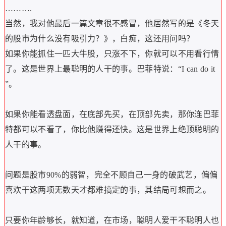
……….
当然，我对他最后一篇文章很不感冒，他居然写的是《冬天
的股市为什么没有吸引力？》，白痴，这还用问吗？
如果你能抓住一匹大牛股，只涨不下，你就可以不用看行情
了。这是世界上最聪明的人干的事。巴菲特说：“I can do it
”。
如果你能看透盘面，在底部先买，在顶部先卖，那你连巴菲
特都可以不看了，你比他赚得还快。这是世界上绝顶聪明的
人干的事。
问题是股市90%的弱智，完全不顾自己一身的破武艺，偏偏
喜欢干这两项无数天才都难搞定的事，其结局可想而之。
只要你年龄够长，就知道，在市场，聪明人爱干不聪明人也