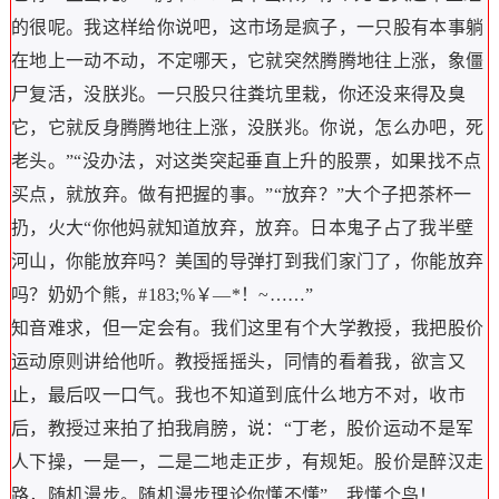
的很呢。我这样给你说吧，这市场是疯子，一只股有本事躺
在地上一动不动，不定哪天，它就突然腾腾地往上涨，象僵
尸复活，没朕兆。一只股只往粪坑里栽，你还没来得及臭
它，它就反身腾腾地往上涨，没朕兆。你说，怎么办吧，死
老头。”“没办法，对这类突起垂直上升的股票，如果找不点
买点，就放弃。做有把握的事。”“放弃？”大个子把茶杯一
扔，火大“你他妈就知道放弃，放弃。日本鬼子占了我半壁
河山，你能放弃吗？美国的导弹打到我们家门了，你能放弃
吗？奶奶个熊，#183;%￥—*！~……”
知音难求，但一定会有。我们这里有个大学教授，我把股价
运动原则讲给他听。教授摇摇头，同情的看着我，欲言又
止，最后叹一口气。我也不知道到底什么地方不对，收市
后，教授过来拍了拍我肩膀，说：“丁老，股价运动不是军
人下操，一是一，二是二地走正步，有规矩。股价是醉汉走
路，随机漫步。随机漫步理论你懂不懂”…我懂个鸟！