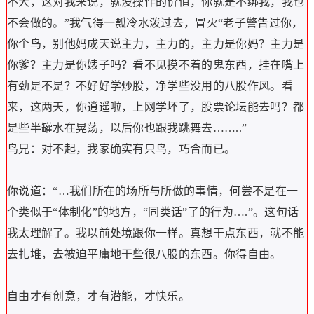
不大，这对我来说，就没操作的价值，你就是不绑我，我也
不会做的。”我气得一瓢冷水泼过去，冒火“老子警告过你，
你个鸟，别他妈成天说主力，主力的，主力是你妈？主力是
你爹？主力是你婊子吗？看不见摸不着的鬼东西，挂在嘴上
有劲是不是？不好好学炒股，净学些没用的八股作风。看
来，这两天，你逍遥啦，上网学坏了，股票论坛能去吗？都
是些半罐水在晃荡，以后你也跟我跳舞去……..”
鸟兄：对不起，我家确实有只鸟，巧合而已。
你说道：“…我们所在的场所与所做的事情，何尝不是在一
个类似于“体制化”的地方，“同类话”了的行为….”。这句话
我太理解了。我以前处境跟你一样。真想干点东西，就不能
去扎堆，去被迫平庸地干些很八股的东西。你得自由。
自由才有创意，才有潜能，才快乐。