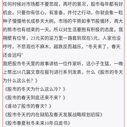
任何时候对市场都不要悲观，再坏的景况，股市每年都有好
机会。只要你有信心，有准备，并付之行动，你就会象一粒
种子慢慢地长成参天大树。市场的牛熊如季节般循环，再大
的熊市也有结束的一天。所以对生活要抱有积极的态度。我
隔壁有位爷，23元买的渝万里一路套到现在5元，人家也没
哼哼。不悲观也不麻木，越跌反而越乐，“冬天来了，春天
还会远吗”
我把股市冬天里的故事讲给一位作家听，这小子生猛，一晚
上憋出10几篇文章在报刊进行系列发表，什么《股市的冬天
为什么这么长？》
《股市的冬天为什么这么冷？》
《股市的春天到底还来不来？》
《谁动了股市的春天？》
《股市冬天的内在缺陷及春天发展战略规划初探》
《股市春夏秋冬未来10年白皮书》