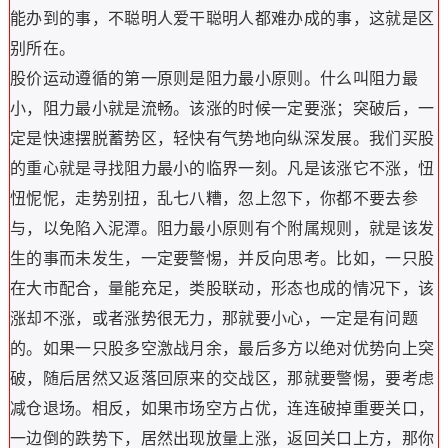
能办到的事，不聪明人爱干聪明人都难办成的事，这就是区
别所在。
股价运动遵循的第一原则是阻力最小原则。什么叫阻力最
小，阻力最小就是流畅。该涨的时候一定要涨；突破后，一
定是快速摆脱蓄势区，轻快有气势地向纵深发展。我们买股
的重心就是寻找阻力最小的临界一刻。凡是该涨它不涨，忸
忸怩怩，走势别扭，乱七八糟，忽上忽下，你都不要去参
与，以免陷入泥潭。阻力最小原则有个附属规则，就是该发
生的事而未发生，一定要警惕，并反向思考。比如，一只股
在大市配合，量能充足，类股联动，形态也成的情况下，该
涨却不涨，或者涨势很无力，那就要小心，一定是有问题
的。如果一只股多空激战月余，最后多方以绝对优势向上突
破，随后居然又返落回原来的交战区，那就要警惕，要考虑
减仓退场。相反，如果市场空方占优，连连破掉重要关口，
一边倒的跌势下，居然出现放量上涨，返回关口上方，那你