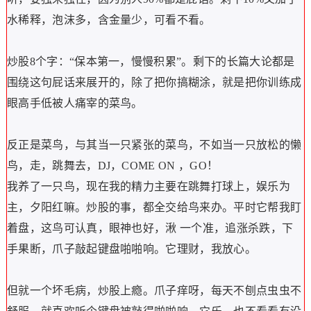
水稀释，泡沫多，含金量少，可看不看。
炒股8个字：“保本第一，慢慢积累”。剩下的长篇大论都是
围绕这句屁话来展开的，除了把你搞糊涂，就是把你训练成
眼高手低被人痛宰的菜鸟。
反正是菜鸟，与其当一只紧张的菜鸟，不如当一只放松的懒
鸟，走，跳舞去，DJ，COME ON ，GO！
我养了一只鸟，现在我的精力主要在跳舞打球上，娱乐为
主，夕阳红嘛。炒股的事，都全交给鸟来办。平时它帮我盯
着盘，这鸟可认真，眼神也好，湫 一个准，追涨杀跌，下
手果断，爪子敲起键盘啪啪响。它理财，我放心。
但就一个坏毛病，炒股上瘾。爪子痒呀，每天不刨点虫虫不