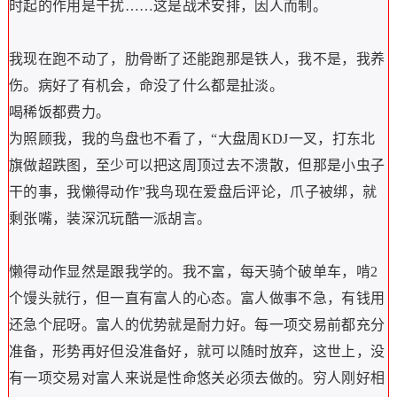
时起的作用是干扰……这是战术安排，因人而制。
我现在跑不动了，肋骨断了还能跑那是铁人，我不是，我养
伤。病好了有机会，命没了什么都是扯淡。
喝稀饭都费力。
为照顾我，我的鸟盘也不看了，“大盘周KDJ一叉，打东北
旗做超跌图，至少可以把这周顶过去不溃散，但那是小虫子
干的事，我懒得动作”我鸟现在爱盘后评论，爪子被绑，就
剩张嘴，装深沉玩酷一派胡言。
懒得动作显然是跟我学的。我不富，每天骑个破单车，啃2
个馒头就行，但一直有富人的心态。富人做事不急，有钱用
还急个屁呀。富人的优势就是耐力好。每一项交易前都充分
准备，形势再好但没准备好，就可以随时放弃，这世上，没
有一项交易对富人来说是性命悠关必须去做的。穷人刚好相