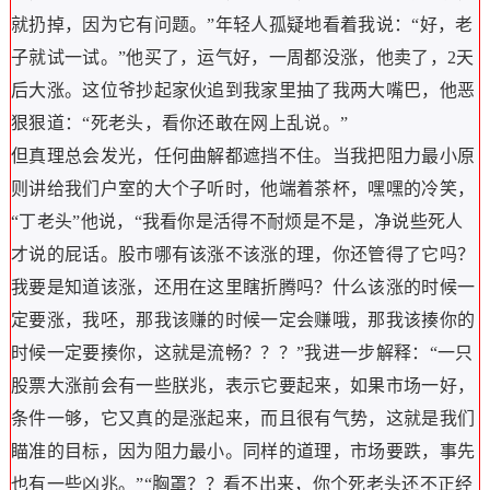
就扔掉，因为它有问题。”年轻人孤疑地看着我说：“好，老
子就试一试。”他买了，运气好，一周都没涨，他卖了，2天
后大涨。这位爷抄起家伙追到我家里抽了我两大嘴巴，他恶
狠狠道：“死老头，看你还敢在网上乱说。”
但真理总会发光，任何曲解都遮挡不住。当我把阻力最小原
则讲给我们户室的大个子听时，他端着茶杯，嘿嘿的冷笑，
“丁老头”他说，“我看你是活得不耐烦是不是，净说些死人
才说的屁话。股市哪有该涨不该涨的理，你还管得了它吗？
我要是知道该涨，还用在这里瞎折腾吗？什么该涨的时候一
定要涨，我呸，那我该赚的时候一定会赚哦，那我该揍你的
时候一定要揍你，这就是流畅？？？”我进一步解释：“一只
股票大涨前会有一些朕兆，表示它要起来，如果市场一好，
条件一够，它又真的是涨起来，而且很有气势，这就是我们
瞄准的目标，因为阻力最小。同样的道理，市场要跌，事先
也有一些凶兆。”“胸罩？？看不出来，你个死老头还不正经