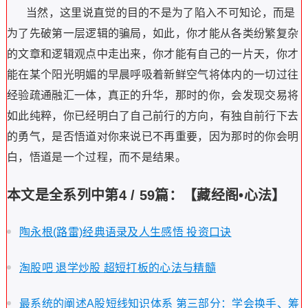
当然，这里说直觉的目的不是为了陷入不可知论，而是
为了先破第一层逻辑的骗局，如此，你才能从各类纷繁复杂
的文章和逻辑观点中走出来，你才能有自己的一片天，你才
能在某个阳光明媚的早晨呼吸着新鲜空气将体内的一切过往
经验疏通融汇一体，真正的升华，那时的你，会发现交易将
如此纯粹，你已经明白了自己前行的方向，有独自前行下去
的勇气，是否悟道对你来说已不再重要，因为那时的你会明
白，悟道是一个过程，而不是结果。
本文是全系列中第4 / 59篇：【藏经阁•心法】
陶永根(路雷)经典语录及人生感悟 投资口诀
淘股吧 退学炒股 超短打板的心法与精髓
最系统的阐述A股短线知识体系 第三部分：学会换手、筹