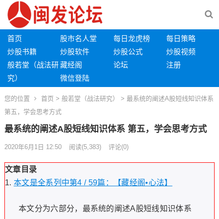
首页
股市名人堂
每日龙虎榜
每日策略
炒股书籍
炒股软件
炒股公式
炒股视频
般若堂（战法研
藏经阁
论坛
注册
究）
微信登陆
您的位置
首页
>
般若堂（战法研究）
> 最系统的阐述A股短线知识体系
第五，学会思考方式
最系统的阐述A股短线知识体系 第五，学会思考方式
2020年6月1日 12:50
阅读
(5,383)
评论(0)
文章目录
本文是全系列中第4 / 59篇：【藏经阁•心法】
本文分为六部分，最系统的阐述A股短线知识体系