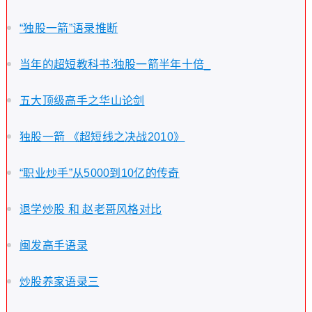
“独股一箭”语录推断
当年的超短教科书:独股一箭半年十倍_
五大顶级高手之华山论剑
独股一箭 《超短线之决战2010》
“职业炒手”从5000到10亿的传奇
退学炒股 和 赵老哥风格对比
闽发高手语录
炒股养家语录三