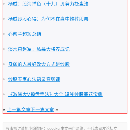
杨威：股海捕鱼（十九）贝努力操盘法
杨威炒股心得：为何不在盘中推荐股票
乔帮主超短总结
淡水泉赵军：私募大将养成记
身弱的人最好改命方式是炒股
炒股养家心法语录音频课
《游资大V操盘手法》大全 短线炒股葵花宝典
«
上一篇文章
下一篇文章
»
股市探讨请加小编微信：ugouku 本文来自网络，不代表闽发论坛立