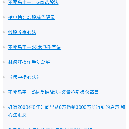
不死鸟韦一：G点选股法
榜中榜：炒股精华语录
炒股养家心法
不死鸟韦一:技术派千字诀
林疯狂操作手法总结
《榜中榜心法》
不死鸟韦一:SM反抽战法+爆量抢新娘深造篇
好运2008在8年时间里从8万做到3000万所得到的启示 和
心法汇总