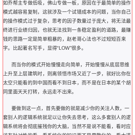
如乔帮主专做低吸，佛山专做一板，原因在于最简单的操作
模式越容易复制，这就涉及一个试错成本的问题，当你自己
的操作模式过于复杂，思考的因子数量过于庞大，将无法最
终进行业绩归因，也就无法找到一条稳定盈利的道路，最赚
钱的思路一定是简单粗暴的，赵老哥心法也不过短短百来
字。比起著名写手，显得
“LOW”
很多。
而当你的模式开始慢慢走向简单，开始慢慢从底层思维
上升至上层建筑时，则离领悟市场又近了一步，就好比你在
太空只能看的到中国而看不到日本，而不是在日本的某个胡
同里面天天打转，永远走不出来。
要做到这一点，首先要做的就是减少你的关注人数，一
套别人的逻辑系统就足以让你失去思考，这么多套别人的逻
辑系统将会彻底摧残你的大脑，当然不是说不能看，看时应