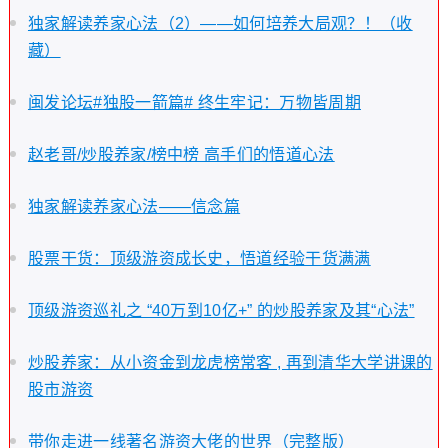
独家解读养家心法（2）——如何培养大局观？！（收
藏）
闽发论坛#独股一箭篇# 终生牢记：万物皆周期
赵老哥/炒股养家/榜中榜 高手们的悟道心法
独家解读养家心法——信念篇
股票干货：顶级游资成长史，悟道经验干货满满
顶级游资巡礼之 “40万到10亿+” 的炒股养家及其“心法”
炒股养家：从小资金到龙虎榜常客 , 再到清华大学讲课的
股市游资
带你走进一线著名游资大佬的世界（完整版）