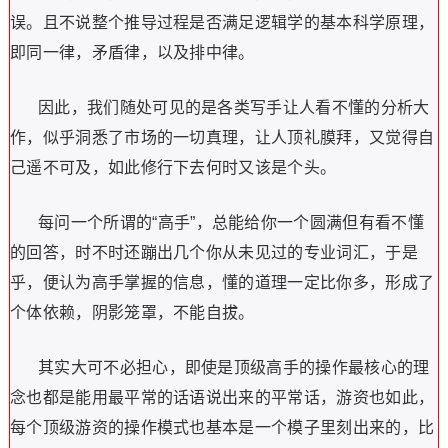
误。且不说整个推导过程是否满足逻辑学的基本科学原理，
即同一律，矛盾律，以及排中律。
因此，我们随处可见的是各类写手让人看不懂的分析大
作，似乎洞悉了市场的一切真理，让人顶礼膜拜，又觉得自
己遥不可及，如此修行下去何时又该是个头。
每问一个所谓的
“
高手
”
，总能给你一个圆满但有看不懂
的回答，时不时还蹦出几个你从未见过的专业词汇，于是
乎，便认为高手掌握的信息，懂的道理一定比你多，形成了
个体依赖，阴影笼罩，不能自拔。
其实大可不必担心，即使是顶级高手的操作最核心的理
念也都是能用最平常的话语说出来的平常话，游资也如此，
每个顶级游资的操作模式也基本是一个模子里刻出来的，比