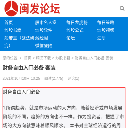
首页
股市名人堂
每日龙虎榜
每日策略
炒股书籍
炒股软件
炒股公式
炒股视频
般若堂（战法研
藏经阁
论坛
注册
究）
微信登陆
您的位置
首页
>
精品下载
>
炒股书籍
> 财务自由入门必备 套装
财务自由入门必备 套装
2021年10月10日 10:25
阅读
(2,775)
评论(1)
财务自由入门必备
1.
所谓趋势，就是市场运动的大方向，随着经济或市场发展
阶段的不同，趋势的方向也不一样。作为投资者，把握了市
场的大方向就意味着顺风顺水。 本书对全球经济运行的周