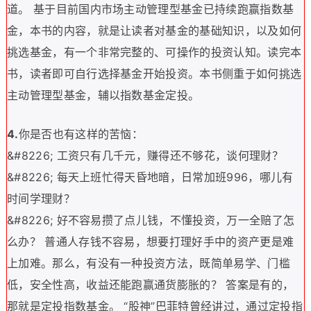
道。 基于目前国内市场主动管理型基金已持续跑赢指数基
金，本书的内容，就是让读者对基金的基础知识，以及如何
挑选基金，有一个非常完整的、可操作的投资认知。读完本
书，读者即可自行选择基金开始投资。本书侧重于如何挑选
主动管理型基金，辅以指数基金定投。
4.
你是否也有这样的苦恼：
&#8226; 工资只有几千元，赚得还不够花，谈何理财？
&#8226; 每天上班忙得天昏地暗，日常加班996，哪儿有
时间学理财？
&#8226; 好不容易攒了点儿钱，不懂投资，万一全赔了怎
么办？ 普通人存钱不容易，想要打理好手中的资产更是难
上加难。那么，有没有一种投资方法，既简单易学、门槛
低，安全性高，收益还能跑赢通货膨胀的？ 答案是有的，
那就是定投指数基金。 “股神”巴菲特曾经讲过，通过定投指