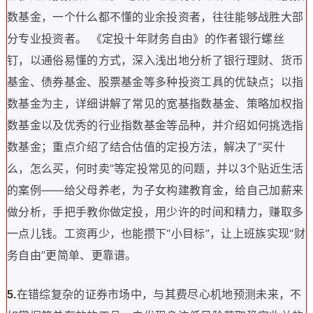
数基金，一个什么都不懂的业余投资者，往往能够战胜大部
分专业投资者。 《定投十年财务自由》的作者银行螺丝
钉，以通俗易懂的方式，深入浅出地分析了银行理财、货币
基金、债券基金、股票基金等多种投资工具的优缺点；以指
数基金为主，详细讲解了常见的宽基指数基金、策略加权指
数基金以及优秀的行业指数基金等品种，并介绍如何挑选指
数基金；重点介绍了结合估值的定投方法，解决了“买什
么，怎么买，何时卖”等定投常见的问题，并以3个贴近生活
的案例——给父母养老，为子女构建教育金，给自己加薪来
做分析，手把手教你做定投，用少许的时间和精力，赚取多
一点儿钱。工资再少，也能攒下“小目标”，让上班族实现“财
务自由”更简单、更靠谱。
在错综复杂的证券市场中，与其费尽心机地预测未来，不
5.