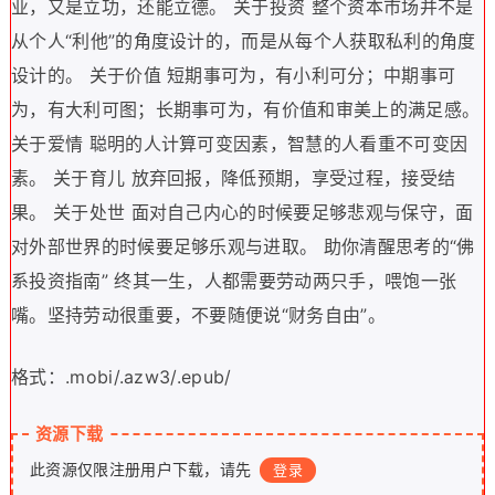
业，又是立功，还能立德。 关于投资 整个资本市场并不是
从个人“利他”的角度设计的，而是从每个人获取私利的角度
设计的。 关于价值 短期事可为，有小利可分；中期事可
为，有大利可图；长期事可为，有价值和审美上的满足感。
关于爱情 聪明的人计算可变因素，智慧的人看重不可变因
素。 关于育儿 放弃回报，降低预期，享受过程，接受结
果。 关于处世 面对自己内心的时候要足够悲观与保守，面
对外部世界的时候要足够乐观与进取。 助你清醒思考的“佛
系投资指南” 终其一生，人都需要劳动两只手，喂饱一张
嘴。坚持劳动很重要，不要随便说“财务自由”。
格式：.mobi/.azw3/.epub/
资源下载
此资源仅限注册用户下载，请先
登录