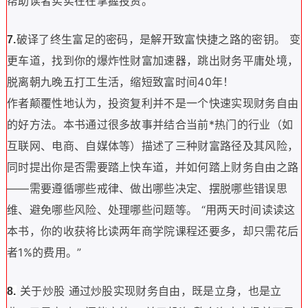
帮助读者实实在在掌握投资。
破译了终生富足的密码，是解开致富快捷之路的密钥。 变
7.
更车道，找到你的爆炸性财富加速器，跳出财务平庸处境，
脱离朝九晚五打工生活，缩短致富时间40年！
作者颠覆性地认为，投资复利并不是一个快速实现财务自由
的好方法。本书通过很多故事并结合当前*热门的行业（如
互联网、电商、自媒体等）描述了三种财富路径及其风险，
同时提出你是否需要踏上快车道，并如何踏上财务自由之路
——需要遵循哪些戒律、做出哪些决定、摆脱哪些错误思
维、避免哪些风险、处理哪些问题等。 “用两天时间读读这
本书，你的收获将比读两年商学院课程还要多，却只需花后
者1%的费用。”
关于炒股 通过炒股实现财务自由，既是立身，也是立
8.