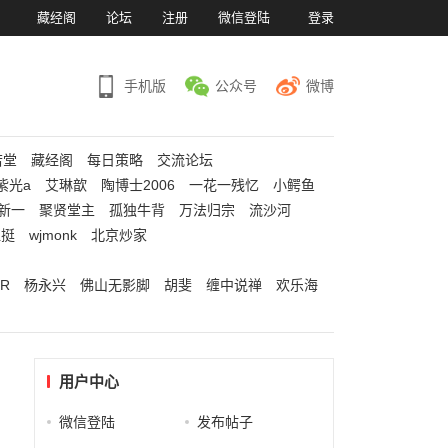
）
藏经阁
论坛
注册
微信登陆
登录
手机版
公众号
微博
若堂
藏经阁
每日策略
交流论坛
紫光a
艾琳歆
陶博士2006
一花一残忆
小鳄鱼
新一
聚贤堂主
孤独牛背
万法归宗
流沙河
江挺
wjmonk
北京炒家
R
杨永兴
佛山无影脚
胡斐
缠中说禅
欢乐海
用户中心
微信登陆
发布帖子