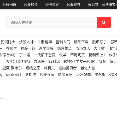
炒股书籍
炒股软件
炒股公式
炒股视频
般若堂（战法研究
民间隐士
炒股大神
牛散精华
基础入门
精品下载
股市写手
般
狂
乔帮主
独股一箭
退学炒股
绝岭雄风
浓汤野人
大丰收
清华
(茅台03)
丁一熊
一笑解千愁篇
牧羊
不动明王
复利至上1
作手
平
落升(江南神鹰)
方新侠
92科比
歌神(张学友来炒股)
穿杨
陈
威廉·欧奈尔
短线之王
威科夫
逆向投资者
量化大咖
ng
sjkzk光月
令胡冲
炒股养家
德隆专家
经常站岗
陶永根
CDR
二