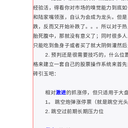
经验活，得看你对市场的嗅觉能力到底如
和陆家嘴领涨，自认为会成为龙头。但是
跌，反而又开始补跌了。。。所以对于热
胎死腹中，那就没有意义了；同时很多人
只能吃到鱼身子或者买了就大阴倒灌然后
2.
预判还是很需要技巧的，什么位
格来建立一套自己的股票操作系统来首先
砖引玉吧：
相对
激进
的抓涨停，但只适用于大
1。
跳空炮弹涨停票（就是跳空光
2.
跳空过前期长期压力位