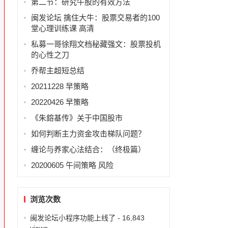
第二节：研究牛股的有效方法
闽发论坛 擒住大牛：股票交易者的100
堂心理训练课 高清
私募一哥徐翔文档秘藏强文：股票投机
的心性之刀
乔帮主超短总结
20211228 早策略
20220426 早策略
《朱鎔基传》关于中国股市
如何判断主力资金攻击梯队问题？
缠论与养家心法结合：（终极篇）
20200605 午间策略 风险
浏览次数
闽发论坛小程序功能上线了
- 16,843
views