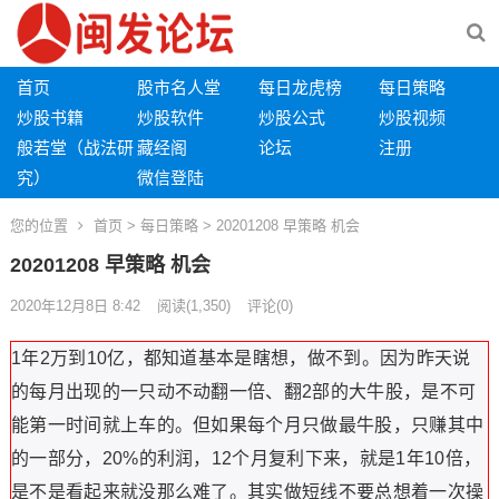
首页
股市名人堂
每日龙虎榜
每日策略
炒股书籍
炒股软件
炒股公式
炒股视频
般若堂（战法研
藏经阁
论坛
注册
究）
微信登陆
您的位置
首页
>
每日策略
> 20201208 早策略 机会
20201208 早策略 机会
2020年12月8日 8:42
阅读
(1,350)
评论(0)
1年2万到10亿，都知道基本是瞎想，做不到。因为昨天说
的每月出现的一只动不动翻一倍、翻2部的大牛股，是不可
能第一时间就上车的。
但如果每个月只做最牛股，只赚其中
的一部分，20%的利润，12个月复利下来，就是1年10倍，
是不是看起来就没那么难了。
其实做短线不要总想着一次操