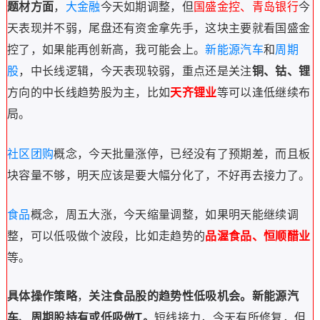
题材方面
，
大金融
今天如期调整，但
国盛金控、青岛银行
今
天表现并不弱，尾盘还有资金拿先手，这块主要就看国盛金
控了，如果能再创新高，我可能会上。
新能源汽车
和
周期
股
，中长线逻辑，今天表现较弱，重点还是关注
铜、钴、锂
方向的中长线趋势股为主，比如
天齐锂业
等可以逢低继续布
局。
社区团购
概念，今天批量涨停，已经没有了预期差，而且板
块容量不够，明天应该是要大幅分化了，不好再去接力了。
食品
概念，周五大涨，今天缩量调整，如果明天能继续调
整，可以低吸做个波段，比如走趋势的
品渥食品、恒顺醋业
等。
具体操作策略
，
关注食品股的趋势性低吸机会。
新能源汽
车、周期股持有或低吸做T。
短线接力，今天有所修复，但