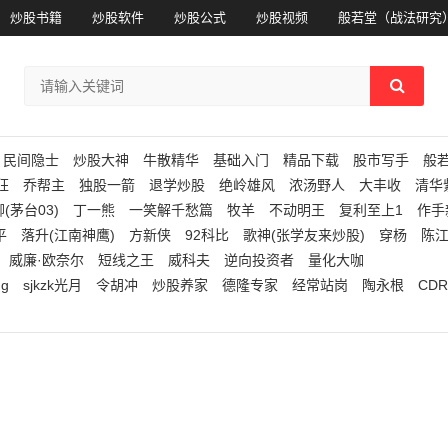
炒股书籍
炒股软件
炒股公式
炒股视频
般若堂（战法研究
民间隐士
炒股大神
牛散精华
基础入门
精品下载
股市写手
般
狂
乔帮主
独股一箭
退学炒股
绝岭雄风
浓汤野人
大丰收
清华
(茅台03)
丁一熊
一笑解千愁篇
牧羊
不动明王
复利至上1
作手
平
落升(江南神鹰)
方新侠
92科比
歌神(张学友来炒股)
穿杨
陈
威廉·欧奈尔
短线之王
威科夫
逆向投资者
量化大咖
ng
sjkzk光月
令胡冲
炒股养家
德隆专家
经常站岗
陶永根
CDR