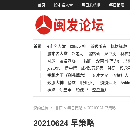
首页
股市名人堂
每日龙虎榜
每日策略
首页
股市名人堂
国际大神
新秀游资
机构解密
股市名人堂
赵老哥
瑞鹤仙
龙飞虎
林疯
闻少
著名刺客
一招鲜
深南哥(有力)
冯柳
just999
榜中榜
成都3万起家
孙哥
段永
投机之王（利弗莫尔）
对冲之父
价投神人
炒股大神
杨威
职业炒手
淡淡烟火
Aski
徐翔
沈昌宇
殷保华
涅盘重升
您的位置
首页
>
每日策略
> 20210624 早策略
20210624 早策略