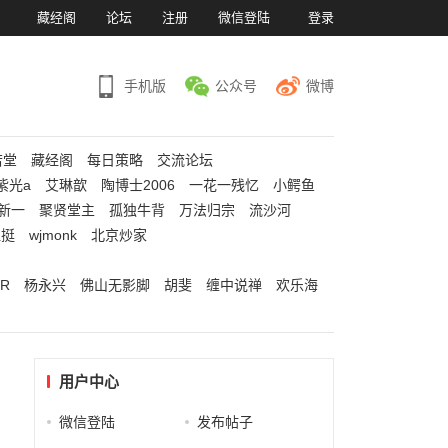
）
藏经阁
论坛
注册
微信登陆
登录
手机版
公众号
微博
若堂
藏经阁
每日策略
交流论坛
紫光a
艾琳歆
陶博士2006
一花一残忆
小鳄鱼
新一
聚贤堂主
孤独牛背
万法归宗
流沙河
江挺
wjmonk
北京炒家
R
杨永兴
佛山无影脚
胡斐
缠中说禅
欢乐海
用户中心
微信登陆
发布帖子