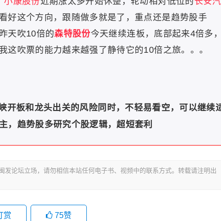
、小康股份
近期涨太多开始休整，轮动相对低位的
长安
看好这个方向，跟随做多就是了，重点还是
趋势股手
昨天吹10倍的
森特股份
今天继续连板，底部起来4倍多
我这吹票的能力越来越强了静待它的10倍之旅。。。
峡开板和龙头出关的风险同时，不轻易看空，可以继续
主，趋势股多研究个股逻辑，超短套利
代表闽发论坛立场，请勿相信本站任何电子书、视频中的联系方式。转载请注明出
打赏
75
赞