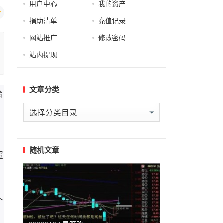
用户中心
我的资产
捐助清单
充值记录
网站推广
修改密码
站内提现
文章分类
台
文
章
分
类
随机文章
超
个