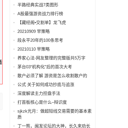
汽
半路经典实战7类图形
A股最强游资战力排行榜
，
【藏经阁•交割单】龙飞虎
20210909 早策略
段永平20年的100条思考
20210110 早策略
养家心法-网友整理的完整版共5万字
适
茅台03“机构化”后的首次大考
散户必须了解 游资是怎么收割散户的
公式 关于如何成功抄底与追涨
深度解读主力控盘手法
打首板核心是什么–辩识度
sjkzk光月：做超短线交易需要的基本素
质
丁一熊，闽发论坛的大神，长久来劝长