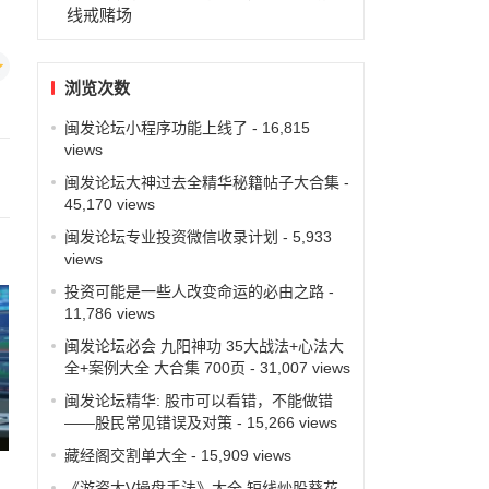
线戒赌场
浏览次数
闽发论坛小程序功能上线了
- 16,815
views
闽发论坛大神过去全精华秘籍帖子大合集
-
45,170 views
闽发论坛专业投资微信收录计划
- 5,933
views
投资可能是一些人改变命运的必由之路
-
11,786 views
闽发论坛必会 九阳神功 35大战法+心法大
全+案例大全 大合集 700页
- 31,007 views
闽发论坛精华: 股市可以看错，不能做错
——股民常见错误及对策
- 15,266 views
藏经阁交割单大全
- 15,909 views
《游资大V操盘手法》大全 短线炒股葵花