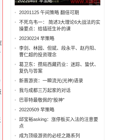
20220407 早策略
20201125 午间策略 翻倍可期
，
不死鸟韦一： 简述3大理论6大战法的实
操要点：给插班生补的课
20230224 早策略
在
李剑、林园、但斌、段永平、赵丹阳、
看
曹仁超的投资理念
葛卫东：攒局西藏药业：迷踪、蛰伏、
复仇与答案
新晋游资：一瞬流光(光神)语录
的
我与成都三万起家的对话
板
巴菲特最敬佩的“股神”
20220509 早策略
邱宝裕asking：涨停板买入法的注意要
反
点
成为顶级游资的必经之路系列