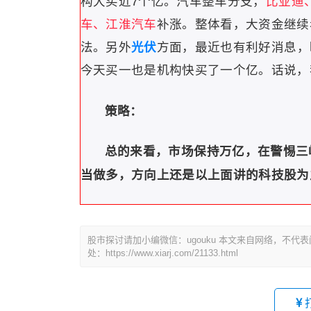
构大买近7个亿。
汽车整车分支，
比亚迪
车、江淮汽车
补涨。整体看，大资金继续
法。
另外
光伏
方面，最近也有利好消息，
今天买一也是机构快买了一个亿。话说，
策略：
总的来看，市场保持万亿，在警惕三
当做多，方向上还是以上面讲的科技股为
股市探讨请加小编微信：ugouku 本文来自网络，不
处：https://www.xiarj.com/21133.html